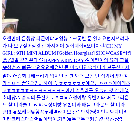
오랜만에 은행장 퇴근이댜🫶
앙뇽🩷
크롱반 문 열어요
편지쓰려다
가 나 보구싶어할것 같아서어어
쩡이데이♥
오마이걸(OH MY
GIRL) 9TH MINI ALBUM [Golden Hourglass] SHOWCASE
쩡쩡
😍
7월말 큰거온다 💛
HAPPY ARIN DAY🎉 아린이의 요리 교실
❤️
청춘즈 퇴근><
요요요
배유빈 폼 미쳤다
연습하다가 보구싶어서
말야
💛
승희닷
배터리가 없지만 잠깐 와떠
모행 난 집와써
양자여
라
ㅇㅂㅇ
💜💛
오잉..?
하이-💙
ㅎㅎㅎㅎㅎㅎ
예오닝
ㅇㅇㅇ
에이
레츠
고
ㅎㅎㅎㅎㅎ
ㅋㅋㅋㅋㅋㅋㅋㅋ
이거 먹을라구
오늘인 것 같에🐰
초대장💌 승희의 돌잔치🎉
ㅋㄹㅂ
효정이랑 유빈이와 배틀그라운
드 할 미라클!!! 🔥 #2
효정이랑 유빈이와 배틀그라운드 할 미라
클!!! 🔥
오케
대낮
핳
꼭두새벽라이브
🐰🤍
안자?
쩡이언니와따
미리
미라크리스마스💖🎄
아잉
이,기적
💓
두근두근
커렁
?
자용? 🫶🏻