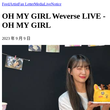
Feed
Artist
Fan Letter
Media
Live
Notice
OH MY GIRL Weverse LIVE -
OH MY GIRL
2023 年 9 月 9 日