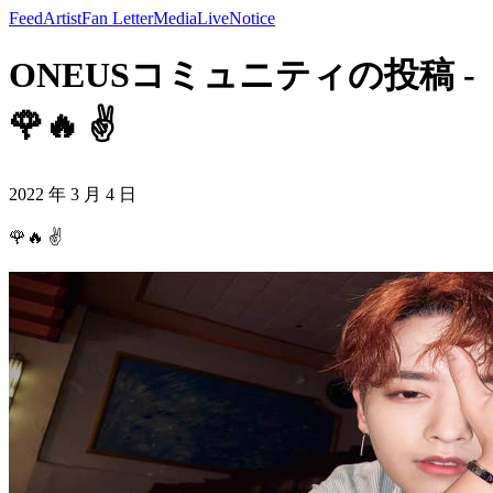
Feed
Artist
Fan Letter
Media
Live
Notice
ONEUSコミュニティの投稿 -
🌹🔥 ✌️
2022 年 3 月 4 日
🌹🔥 ✌️