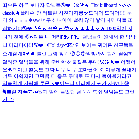
따수운 하루 보내자 달님들🌎❤️🌙❄️
🌹🔥 Thx billboard 🙏🙏🙏
classic🔥
플래쉬 안 터트린 사진이지롱🐻
드디어 드디어!!!! 눈
이 와ㅠㅠㅠ❄️❄️❄️ 너무 신나아아 벌써 많이 쌓이니까 다들 조
심하기!!!🌎❤️🌙
🌹🔥 ⛄️
🌹🔥 😎
🌹🔥 🎄🎄🎄
🌹🔥 1000일이 지
나기 전에 ✌️🔥
예쁜 내 머리🙌🏻🙌🏻 달님들이 원해서 한 막방
날 머리다아!!!🌎❤️🌙
Holiday🥰
잘 안 보이는 귀여운 친구들을
소개할게❣️
🌹🔥 틀린 그림 찾기 😗😚😙
막방까지 함께 열심히
달려준 달님들을 위해 준비한 선물같은 무대!🎅🏻🎄❤️ 어땠어
요🎁!? 이번 활동도 진짜 너무 너무 고마웠어 ☺️ 이렇게 끝내기
너무 아쉽지만 그만큼 더 좋은 무대로 또 다시 돌아올거라고
약속할게 사랑해 투문🌙❤️
어느날 머리에서 귀가 자랐다 😧
🐈‍⬛
잘 자☁️💙💤
뭔가 맘에 들었던 날ㅎㅎ 혹쉬 달님들도 그런
가..??