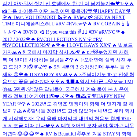
감기 아까워서 씻기 전 호텔에서 한 번 더 남겨놓기☁️🖤✨
🌹🔥
📸
다음 바이웅은 어떤 느낌이면 좋을까?💙
💜HAPPY DAY💜
🌹🔥 Dear. VOLDEMORT 🐍
🌹🔥 RView 📸 SEE YA NEXT
TIME 미니에폴리스❄️❤️‍🔥 #RV #RView
🌹🔥 RV COBAIN🎸🎸
🎸🎸
🌹🔥 RVNO. 🎨 If you want this ✌️❤️‍🔥 #RV #RVNO
🌹🔥
2017 / 2022
🌹🔥 RVCOLLECTIONS NY 🌹 #RV
#RVCOLLECTIONS
🌹🔥
🌹🔥 I LOVE KAWS XX
🌹🔥 빌보드
가자🙏🔥
한국에서 마지막 식사..💦
🌹🔥 👉🐱
늦었지만 새해
복 더 받아!! 사랑하는 달님들💕
🌹🔥 ✨
오랜만에 살짝 사진 두
고 도망가기🌎💜🌙
🌹🔥 9와 4분의 3 승강장인데 투무니들 언
제와 🙃
🌹🔥 ITSYABOY RV 🙏
🌹🔥 3주념이기도 하고 인생 처
음으로 꽃을 담아봤다 🌹
🌹🔥 🐈‍⬛🎩
역시 난 I군....🤭
오늘 TMI
(feat. 5만원,💜)
많은 달님들이 궁금해서 계속 물어 본 시온이
렌즈 정보!!! 여기야!!!!🌎❤️🌙
🌹🔥 📷🕰💡
💜HAPPY NEW
YEAR💜
🌹🔥 2022년도 김영조 멋쟁이와 함께 더 멋지게 잘 해
보자구🙏🔥✌️
달님들 2021년도 고생 많았어⭐️ 내년도 우리 힘차
게 시작해보자! 우리 올해 마지막과 내년의 처음도 함께 하자
ㅎㅎ 조금 이따 만나❤️
🌹🔥 데헷🌞
어떤 모자 써야 할까..? 너무
어렵다😂😂😂
🌹🔥 RV Is Beautiful ✌️
추운 겨울 STAY와 함께