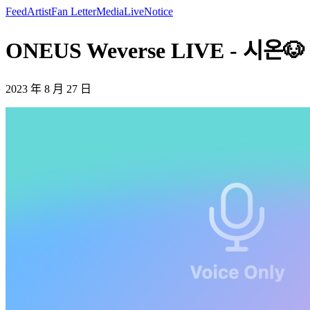
Feed
Artist
Fan Letter
Media
Live
Notice
ONEUS Weverse LIVE - 시온🐶
2023 年 8 月 27 日