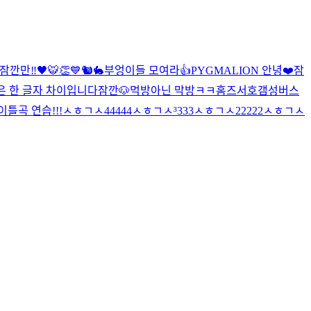
잠깐만‼️
🖤🐯👏
💙
🐿🐇
부엉이들 모여라👍
PYGMALION 안녕❤️
잠
은 한 글자 차이입니다
잠깐🐶
먹방아닌 막방ㅋㅋ
홈즈
서호갬성버스
이틀곡 연습!!!
ㅅㅎㄱㅅ44444
ㅅㅎㄱㅅ³333
ㅅㅎㄱㅅ22222
ㅅㅎㄱㅅ