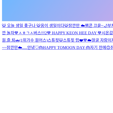
🐯 오늘 생일 좋구나 🐯
웅이 생일이다🐯
잠깐만 ☁️
팸콘 끄읕~🌙
부
깐 놀자💙
ㅅㅎㄱㅅ버스!!!2
💙 HAPPY KEON HEE DAY 💙
시온감
원.즐.퇴🚗(1위가수 원어스)
스튜핏🐯
스튜핏 럽❤️
💙☁️
얼굴 자랑
이
~~
잠깐만☁️
.....
안녕♡
🎂HAPPY TOMOON DAY 🎂
자기 전에🙃