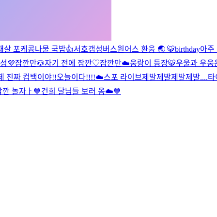
채살 포케
콩나물 국밥👍
서호갬성버스
원어스 환웅 🌏 🐯
birthday
아주 
성💜
잠깐만🐶
자기 전에 잠깐♡
잠깐만☁️
웅랑이 등장🐯
우울과 우웅
제 진짜 컴백이야!!
오늘이다!!!!
☁️
스포 라이브
제발제발제발제발....
타
잠깐 놀자ㅏ💙
건희 달님들 보러 옴☁️💙