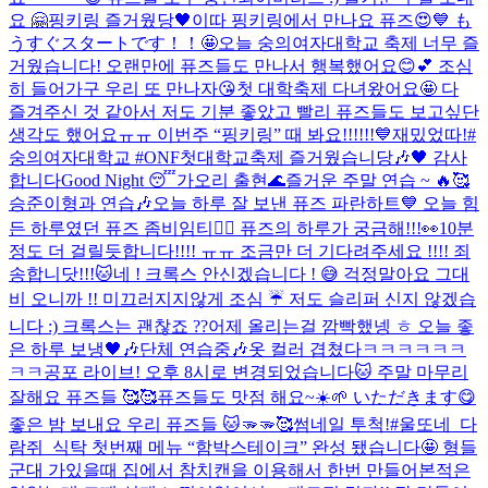
요 🤗
핑키링 즐거웠당🖤
이따 핑키링에서 만나요 퓨즈😍💙 も
うすぐスタートです！！🤩
오늘 숭의여자대학교 축제 너무 즐
거웠습니다! 오랜만에 퓨즈들도 만나서 행복했어요😊💕 조심
히 들어가구 우리 또 만나자😘
첫 대학축제 다녀왔어요🤩 다
즐겨주신 것 같아서 저도 기분 좋았고 빨리 퓨즈들도 보고싶단
생각도 했어요ㅠㅠ 이번주 “핑키링” 때 봐요!!!!!!💙
재밌었따!
#
숭의여자대학교 #ONF첫대학교축제 즐거웠습니당🎶🖤 감사
합니다
Good Night 😴
가오리 출현🌊
즐거운 주말 연습 ~ 🔥🥰
승준이형과 연습🎶
오늘 하루 잘 보낸 퓨즈 파란하트💙 오늘 힘
든 하루였던 퓨즈 좀비임티🧟‍♂️ 퓨즈의 하루가 궁금해!!!👀
10분
정도 더 걸릴듯합니다!!!! ㅠㅠ 조금만 더 기다려주세요 !!!! 죄
송합니닷!!!🐱
네 ! 크록스 안신겠습니다 ! 😅 걱정말아요 그대
비 오니까 !! 미끄러지지않게 조심 ☔️ 저도 슬리퍼 신지 않겠습
니다 :) 크록스는 괜찮죠 ??
어제 올리는걸 깜빡했넹 ㅎ 오늘 좋
은 하루 보냉🖤🎶
단체 연습중🎶
옷 컬러 겹쳤다ㅋㅋㅋㅋㅋㅋ
ㅋㅋ
공포 라이브! 오후 8시로 변경되었습니다🐱 주말 마무리
잘해요 퓨즈들 🥰🥰
퓨즈들도 맛점 해요~☀️🌱 いただきます😋
좋은 밤 보내요 우리 퓨즈들 🐱🫳🫳🥰
썸네일 투척!
#울또네_다
람쥐_식탁 첫번째 메뉴 “함박스테이크” 완성 됐습니다🤩 형들
군대 가있을때 집에서 참치캔을 이용해서 한번 만들어본적은