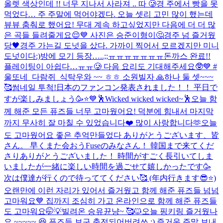
올렛 색상인데 !! 너무 지나서 사라져 .. 따 🥲
경 주에서 빵을 못
먹었다… 주 주말에 먹어야겠다. 오늘 셋리 고민 많이 했는데
뷰뷰 춤춰로 했어요! 무대 계속 하고싶었지만 다음에 더 더 많
은 곡들 들려줄게요😌💙 사진은 승준이형이🤔
경주 넘 즐거웠
당🖤
경주 가는길 도넛을 샀다. 가까이 찍어서 모르겠지만 미니
도넛이다:)
방에 모기 등장…..;;ㅠㅠㅠㅠㅠㅠㅠ
돈까스 완료!!
플레이팅이 아쉽다…ㅠㅠ🥲 다음 요리도 기대해주세요🥸💙 #
울또네_다람쥐_식탁
우와 ~~ ㅎㅎ 소원빌자 🙏
하나 둘 셋~~~
🥰
썸네일 투척!
日本のファンコン発表されました！！ 平日で
すが楽しみましょう🥳⭐️💙
🕺Wicked wicked wicked~🕺
오늘 함
께 해준 모든 퓨즈들 너무 고마웠어요! 덕분에 힘내서 마지막
까지 무사히 잘 마칠 수 있었습니다❤️ 많이 사랑합니다🫶
오늘
도 고마웠어요 좋은 추억만들었다 ありがとうございます、皆
さん。 早くまた会おう
Fuseのみなさん！ 韓国まで来てくだ
さりありがとうございました！ 時間がすごく長引いてしま
いましたが一緒に楽しい時間を過ごせて嬉しかったです🥳
次は僕達が行くので待っててください🥰 (年内行きます😎⭐️)
오랜만에 이런 자리가 있어서 즐거웠고 함께 해준 퓨즈들 넘넘
고마워요💙 집까지 조심히 가고 온라인으로 함께 해준 퓨즈들
도 고마워요🤭💡
빌려온 승유뀬냥~ 🥰🐱
오늘 핑키링 즐거웠나
요 ~~~~~ 😆 퓨즈들 보구 충전되어버려쓰 :) 즐거운 주말 보내