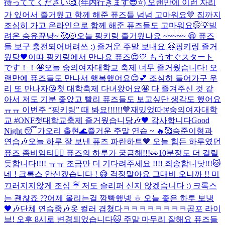
待っててください🥰 (年内行きます😎⭐️) 오랜만에 이런 자리
가 있어서 즐거웠고 함께 해준 퓨즈들 넘넘 고마워요💙 집까지
조심히 가고 온라인으로 함께 해준 퓨즈들도 고마워요🤭💡
빌
려온 승유뀬냥~ 🥰🐱
오늘 핑키링 즐거웠나요 ~~~~~ 😆 퓨즈
들 보구 충전되어버려쓰 :) 즐거운 주말 보내요 🤗
핑키링 즐거
웠당🖤
이따 핑키링에서 만나요 퓨즈😍💙 もうすぐスタート
です！！🤩
오늘 숭의여자대학교 축제 너무 즐거웠습니다! 오
랜만에 퓨즈들도 만나서 행복했어요😊💕 조심히 들어가구 우
리 또 만나자😘
첫 대학축제 다녀왔어요🤩 다 즐겨주신 것 같
아서 저도 기분 좋았고 빨리 퓨즈들도 보고싶단 생각도 했어요
ㅠㅠ 이번주 “핑키링” 때 봐요!!!!!!💙
재밌었따!
#숭의여자대학
교 #ONF첫대학교축제 즐거웠습니당🎶🖤 감사합니다
Good
Night 😴
가오리 출현🌊
즐거운 주말 연습 ~ 🔥🥰
승준이형과
연습🎶
오늘 하루 잘 보낸 퓨즈 파란하트💙 오늘 힘든 하루였던
퓨즈 좀비임티🧟‍♂️ 퓨즈의 하루가 궁금해!!!👀
10분정도 더 걸릴
듯합니다!!!! ㅠㅠ 조금만 더 기다려주세요 !!!! 죄송합니닷!!!🐱
네 ! 크록스 안신겠습니다 ! 😅 걱정말아요 그대
비 오니까 !! 미
끄러지지않게 조심 ☔️ 저도 슬리퍼 신지 않겠습니다 :) 크록스
는 괜찮죠 ??
어제 올리는걸 깜빡했넹 ㅎ 오늘 좋은 하루 보냉
🖤🎶
단체 연습중🎶
옷 컬러 겹쳤다ㅋㅋㅋㅋㅋㅋㅋㅋ
공포 라이
브! 오후 8시로 변경되었습니다🐱 주말 마무리 잘해요 퓨즈들