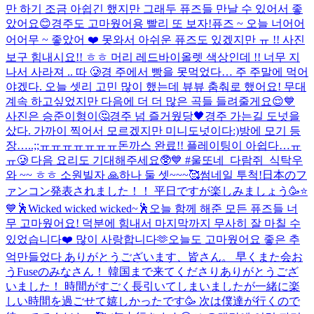
만 하기 조금 아쉽긴 했지만 그래두 퓨즈들 만날 수 있어서 좋
았어요😊
경주도 고마웠어용 빨리 또 보자!
퓨즈 ~ 오늘 너어어
어어무 ~ 좋았어 ❤️ 못와서 아쉬운 퓨즈도 있겠지만 ㅠ !! 사진
보구 힘내시요!! ㅎㅎ 머리 레드바이올렛 색상인데 !! 너무 지
나서 사라져 .. 따 🥲
경 주에서 빵을 못먹었다… 주 주말에 먹어
야겠다. 오늘 셋리 고민 많이 했는데 뷰뷰 춤춰로 했어요! 무대
계속 하고싶었지만 다음에 더 더 많은 곡들 들려줄게요😌💙
사진은 승준이형이🤔
경주 넘 즐거웠당🖤
경주 가는길 도넛을
샀다. 가까이 찍어서 모르겠지만 미니도넛이다:)
방에 모기 등
장…..;;ㅠㅠㅠㅠㅠㅠㅠ
돈까스 완료!! 플레이팅이 아쉽다…ㅠ
ㅠ🥲 다음 요리도 기대해주세요🥸💙 #울또네_다람쥐_식탁
우
와 ~~ ㅎㅎ 소원빌자 🙏
하나 둘 셋~~~🥰
썸네일 투척!
日本のフ
ァンコン発表されました！！ 平日ですが楽しみましょう🥳⭐️
💙
🕺Wicked wicked wicked~🕺
오늘 함께 해준 모든 퓨즈들 너
무 고마웠어요! 덕분에 힘내서 마지막까지 무사히 잘 마칠 수
있었습니다❤️ 많이 사랑합니다🫶
오늘도 고마웠어요 좋은 추
억만들었다 ありがとうございます、皆さん。 早くまた会お
う
Fuseのみなさん！ 韓国まで来てくださりありがとうござ
いました！ 時間がすごく長引いてしまいましたが一緒に楽
しい時間を過ごせて嬉しかったです🥳 次は僕達が行くので