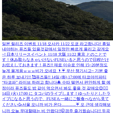
일본 릴리즈 이벤트 11/18 오사카 11/22 도쿄 라고합니다! 휴일
내야하는 퓨즈들 있을것같애서 일정만 빠르게 올리고 갈게요
~! 日本リリースイベント 11/18 大阪 11/22 東京 とのことで
す！休み取らなきゃいけないFUSEいると思うので日程だけ
お伝えしておきます！
퓨즈!! 재료 이슈로 인해 15~20분정도
늦게 올게용ㅠㅠㅠ
비가 오네요 🌂☔️ 우산 챙기시고~ 기분 좋
은 하루 보내기!! 🥰
퓨즈들!! 14일 (화) 17:00에 타코야끼파티
“타코파” 라이브 하려고 합니다🐙 수따 떨면서 편안하게 할 예
정이라 퓨즈들도 밥 같이 먹으면서 봐도 좋을 것 같애요😌✌🏻
14日 (火) 17:00 に タコパのライブします！ゆったりとしたラ
イブになると思うので、FUSEも一緒にご飯食べながら見て
ください🥳
서울 오니까 비가 온다………..☔️ 오 근데 생각해보
니까 오늘 무대할때는 비 안왔다!!🤭
경주 즐거웠습니다!! 두곡