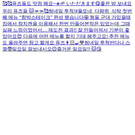
🥰🥰
퓨즈들도 맛점 해요~☀️🌱 いただきます😋
좋은 밤 보내요
우리 퓨즈들 🐱🫳🫳🥰
썸네일 투척!
#울또네_다람쥐_식탁 첫번
째 메뉴 “함박스테이크” 완성 됐습니다🤩 형들 군대 가있을때
집에서 참치캔을 이용해서 한번 만들어본적은 있었는데 그때
실패 느낌이었어서… 재도전 결과!! 잘 만들어져서 기분이 좋
았어요😍 다음에 어떤 메뉴를 할지 기대 해주고요! 추천 메뉴
도 올려주면 참고 할게요 퓨즈👨🏻‍🍳💙
썸네일 투척
반다나 스
껄🥸
일요일 잘보내시오
😉
즐거운 일요일!! 🐱😘