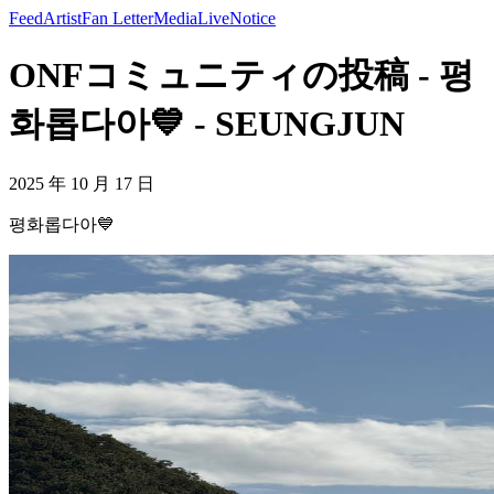
Feed
Artist
Fan Letter
Media
Live
Notice
ONFコミュニティの投稿 - 평
화롭다아💙 - SEUNGJUN
2025 年 10 月 17 日
평화롭다아💙