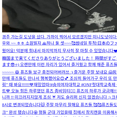
경주 가는길 도넛을 샀다. 가까이 찍어서 모르겠지만 미니도넛이다:
우와 ~~ ㅎㅎ 소원빌자 🙏
하나 둘 셋~~~🥰
썸네일 투척!
日本のファ
웠어요! 덕분에 힘내서 마지막까지 무사히 잘 마칠 수 있었습니다❤
韓国まで来てくださりありがとうございました！ 時間がすごく
ます😎⭐️) 오랜만에 이런 자리가 있어서 즐거웠고 함께 해준 퓨즈
~~~~~ 😆 퓨즈들 보구 충전되어버려쓰 :) 즐거운 주말 보내요 🤗
핑
만에 퓨즈들도 만나서 행복했어요😊💕 조심히 들어가구 우리 또 만
링” 때 봐요!!!!!!💙
재밌었따!
#숭의여자대학교 #ONF첫대학교축제 
트💙 오늘 힘든 하루였던 퓨즈 좀비임티🧟‍♂️ 퓨즈의 하루가 궁금해!!!
니까 !! 미끄러지지않게 조심 ☔️ 저도 슬리퍼 신지 않겠습니다 :) 크
8시로 변경되었습니다🐱 주말 마무리 잘해요 퓨즈들 🥰🥰
퓨즈들도
크” 완성 됐습니다🤩 형들 군대 가있을때 집에서 참치캔을 이용해