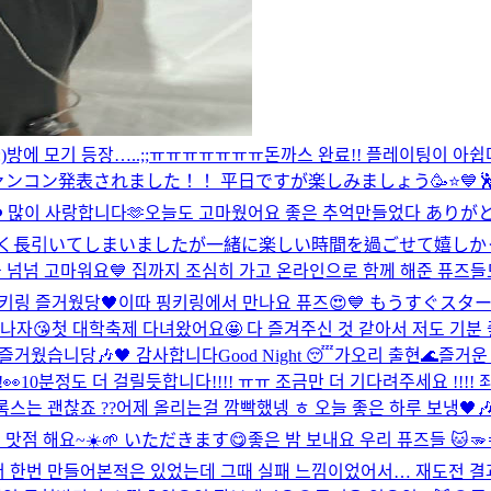
)
방에 모기 등장…..;;ㅠㅠㅠㅠㅠㅠㅠ
돈까스 완료!! 플레이팅이 아쉽
ンコン発表されました！！ 平日ですが楽しみましょう🥳⭐️💙

️ 많이 사랑합니다🫶
오늘도 고마웠어요 좋은 추억만들었다 あり
長引いてしまいましたが一緒に楽しい時間を過ごせて嬉しかった
들 넘넘 고마워요💙 집까지 조심히 가고 온라인으로 함께 해준 퓨즈들
키링 즐거웠당🖤
이따 핑키링에서 만나요 퓨즈😍💙 もうすぐスタ
나자😘
첫 대학축제 다녀왔어요🤩 다 즐겨주신 것 같아서 저도 기분
즐거웠습니당🎶🖤 감사합니다
Good Night 😴
가오리 출현🌊
즐거운 
👀
10분정도 더 걸릴듯합니다!!!! ㅠㅠ 조금만 더 기다려주세요 !!!! 
록스는 괜찮죠 ??
어제 올리는걸 깜빡했넹 ㅎ 오늘 좋은 하루 보냉🖤
 맛점 해요~☀️🌱 いただきます😋
좋은 밤 보내요 우리 퓨즈들 🐱🫳
서 한번 만들어본적은 있었는데 그때 실패 느낌이었어서… 재도전 결과