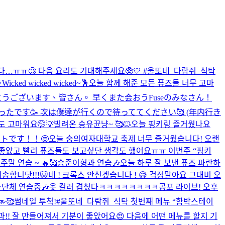
다…ㅠㅠ🥲 다음 요리도 기대해주세요🥸💙 #울또네_다람쥐_식탁
Wicked wicked wicked~🕺
오늘 함께 해준 모든 퓨즈들 너무 고마
がとうございます、皆さん。 早くまた会おう
Fuseのみなさん！
です🥳 次は僕達が行くので待っててください🥰 (年内行き
도 고마워요🤭💡
빌려온 승유뀬냥~ 🥰🐱
오늘 핑키링 즐거웠나요
ートです！！🤩
오늘 숭의여자대학교 축제 너무 즐거웠습니다! 오랜
 좋았고 빨리 퓨즈들도 보고싶단 생각도 했어요ㅠㅠ 이번주 “핑키
주말 연습 ~ 🔥🥰
승준이형과 연습🎶
오늘 하루 잘 보낸 퓨즈 파란하
죄송합니닷!!!🐱
네 ! 크록스 안신겠습니다 ! 😅 걱정말아요 그대
비 오

단체 연습중🎶
옷 컬러 겹쳤다ㅋㅋㅋㅋㅋㅋㅋㅋ
공포 라이브! 오후
🥰
썸네일 투척!
#울또네_다람쥐_식탁 첫번째 메뉴 “함박스테이
!! 잘 만들어져서 기분이 좋았어요😍 다음에 어떤 메뉴를 할지 기