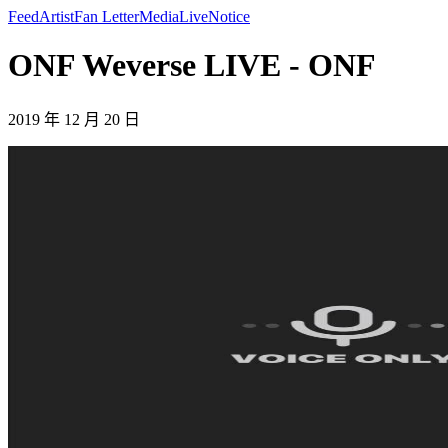
Feed
Artist
Fan Letter
Media
Live
Notice
ONF Weverse LIVE - ONF
2019 年 12 月 20 日