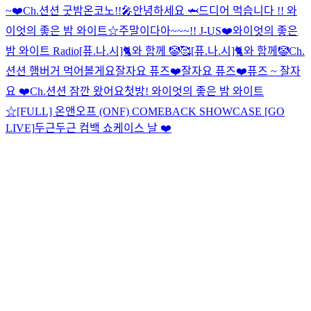
~❤️
Ch.션션 굿밤
온코노!!🎤
안녕하세요 🦈
드디어 먹습니다 !!
와
이엇의 좋은 밤 와이트☆
주말이다아~~~!! J-US❤️
와이엇의 좋은
밤 와이트 Radio
[퓨.나.시]🐈와 함께 🤡🥰
[퓨.나.시]🐈와 함께🤡
Ch.
션션 햄버거 먹어볼게요
잘자요 퓨즈❤️
잘자요 퓨즈❤️
퓨즈 ~ 잘자
요 ❤️
Ch.션션 잠깐 왔어요
첫방! 와이엇의 좋은 밤 와이트
☆
[FULL] 온앤오프 (ONF) COMEBACK SHOWCASE [GO
LIVE]
두근두근 컴백 쇼케이스 날 ❤️