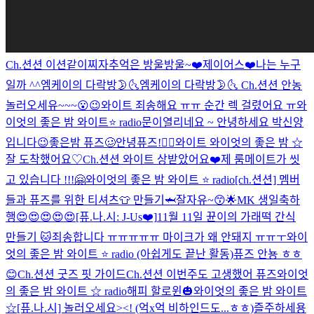
Ch.션션 이션같이찌자
추억은 방울방울~❤️
제이어스❤️
나는 누구
일까 ^^
엠케이의 다락방🌛🌜
엠케이의 다락방🌛🌜
Ch.션션 안농
놀러오세유~~~😮😉
와이트 죄송해요 ㅠㅠ 순간 렉 걸렸어요 ㅠ
와
이엇의 좋은 밤 와이트⭐️ radio
문이열리네요 ~ 안녕하세요 박신양
입니다😉
좋은밤 퓨즈🥴
안녕퓨즈!👍🏻
와이트 와이엇의 좋은 밤 ☆
잘 도착했어요♡
Ch.션션 와이트 상받았어요❤️
제 룸메이트가 씻
고 있습니다 !!!
🤗
와이엇의 좋은 밤 와이트 ⭐️ radio
[ch.션션] 멤버
들과 퓨즈를 위한 티셔츠👕 만들기🦈
잘자유~😙🌟
MK 생일축하
행😍😍😍😍😍
[퓨.나.시: J-Us❤️]
11월 11일 뀬이의 가래떡 간식
만들기 🐱
죄송합니다 ㅠㅠㅠㅠㅠ 마이크가 왜 안돼지 ㅠㅠㅜ
와이
엇의 좋은 밤 와이트 ⭐️ radio (아쉽게도 끝난 활동)
퓨즈 안뇽 ㅎㅎ
😊
Ch.션션 굿즈 핏 가이드
Ch.션션 이번주도 고생했어 퓨즈
와이엇
의 좋은 밤 와이트 ☆ radio
해피 할로윈🎃
와이엇의 좋은 밤 와이트
☆
[퓨.나.시] 놀러오세요><! (억x억 비하인드도...ㅎㅎ)
즐주하세용