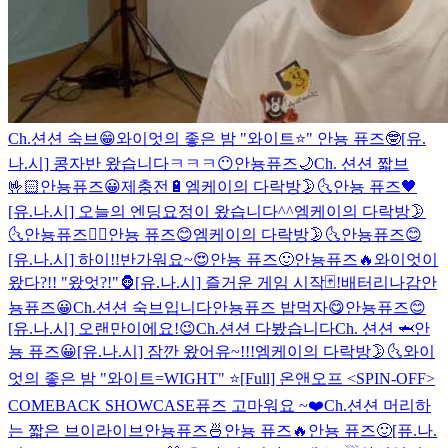
Ch.션션 숙브😁
와이엇의 좋은 밤 "와이트⭐️"
안뇽 퓨즈🤓
[유.
나.시] 콩자반 왔습니다ㅋㅋㅋ😶
안뇽퓨즈🌙
Ch. 션션 짧브
🤟🏻
안뇽퓨즈😀
제충전🔋
엠케이의 다락방🌛🌜
안뇽 퓨즈🖤
[유.나.시] 오늘의 엔딩요정이 왔습니다^^
엠케이의 다락방🌛
🌜
안뇽퓨즈👍🏻
안뇽 퓨즈😊
엠케이의 다락방🌛🌜
안뇽퓨즈😊
[유.나.시] 하이!!
반가워요~😍
안뇽 퓨즈🙂
안뇽퓨즈🔥
와이엇이
왔다?!! "왔엇?!"🦍
[유.나.시] 즐거운 게임 시작🃏!
배터리나감
안
뇽퓨즈😀
Ch.션션 숙브입니다
안뇽퓨즈 밥먹자😋
안뇽퓨즈😊
[유.나.시] 오랜만이에요!😉
Ch.션션 다봤습니다
Ch. 션션 🦈
안
뇽 퓨즈😀
[유.나.시] 잠깐 왔어유~!!!
엠케이의 다락방🌛🌜
와이
엇의 좋은 밤 "와이트=WIGHT" ⭐️
[Full] 온앤오프 <SPIN-OFF>
COMEBACK SHOWCASE
퓨즈 고마워요 ~❤️
Ch.션션 머리하
는 짧은 브이라이브
안뇽퓨즈🍜
안뇽 퓨즈🔥
안뇽 퓨즈🙂
[퓨.나.