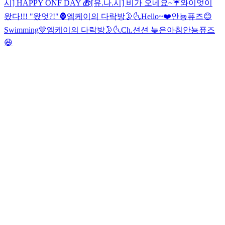
시] HAPPY ONF DAY 🎁
[유.나.시] 비가 오네요~☔️
와이엇이
왔다!!! "왔엇?!"🦍
엠케이의 다락방🌛🌜
Hello~❤️
안뇽퓨즈😊
Swimming💙
엠케이의 다락방🌛🌜
Ch.션션 늦은아침
안뇽퓨즈
😆