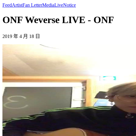
Feed
Artist
Fan Letter
Media
Live
Notice
ONF Weverse LIVE - ONF
2019 年 4 月 18 日