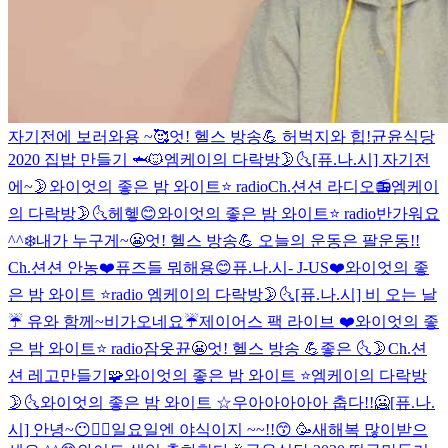
자기전에 보러와용 ~🥰
엇! 헬스 방송💪 허벅지와 힙!
균윤식당
2020 집밥 만들기 🦈🐱
엠케이의 다락방🌛🌜
[퓨.나.시] 자기전
에~🌛
와이엇의 좋은 밤 와이트⭐️ radio
Ch.션션 라디오📻
엠케이
의 다락방🌛🌜
헤헿😊
와이엇의 좋은 밤 와이트⭐️ radio
반가워요
^^
❄️
내가 누구게~😬
엇! 헬스 방송💪 오늘의 운동은 팔운동!!
Ch.션션 안농❤️
퓨즈들 뭐해용😊
퓨.나.시- J-US❤️
와이엇의 좋
은 밤 와이트 ⭐️radio
엠케이의 다락방🌛🌜
[퓨.나.시] 비 오는 날
☔️ 유와 함께~
비가오네요☔️
제이어스 팩 라이브 ❤️
와이엇의 좋
은 밤 와이트⭐️ radio
잠옷뀬😬
엇! 헬스 방송 💪
좋은 🌜🌛
Ch.션
션 레고만들기🧩
와이엇의 좋은 밤 와이트 ⭐️
엠케이의 다락방
🌛🌜
와이엇의 좋은 밤 와이트 ☆
우아아아아아 춥다!!🥶
[퓨.나.
시] 안녕~😶✌🏻
일요일엔 야식이지 ~~!!😙
🥳
새해복 많이받으