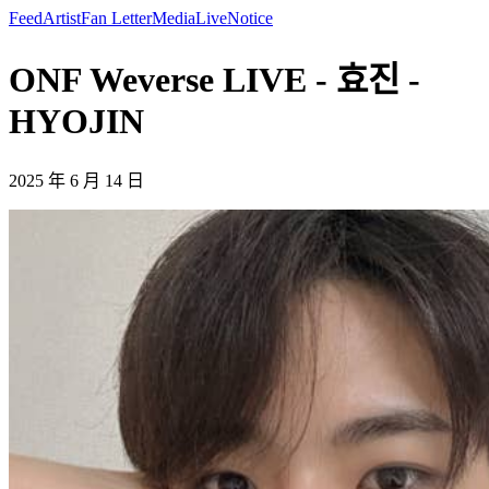
Feed
Artist
Fan Letter
Media
Live
Notice
ONF Weverse LIVE - 효진 -
HYOJIN
2025 年 6 月 14 日