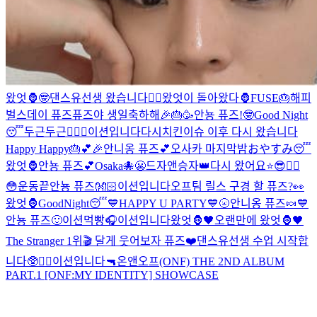
왔엇🦍
🤓
댄스유선생 왔습니다❤️‍🔥
왔엇이 돌아왔다🦍
FUSE🎂
해피
벌스데이 퓨즈
퓨즈야 생일축하해🎉🎂🥳
안뇽 퓨즈!
🤓
Good Night
😴
두근두근❤️‍🔥
😬
이션입니다
다시
치킨이슈 이후 다시 왔습니다
Happy Happy🎂💕🎉
안니옹 퓨즈💕
오사카 마지막밤
おやすみ😴
왔엇🦍
안뇽 퓨즈💕
Osaka🐙
😬
드자앤승자👑
다시 왔어요⭐️
😎❤️‍🔥
😳
운동끝
안뇽 퓨즈👐🏻
이션입니다
오프팀 릴스 구경 할 퓨즈?👀
왔엇🦍
GoodNight😴
💙HAPPY U PARTY💙
🌝
안니옹 퓨즈🍬
💙
안뇽 퓨즈🙂
이션먹빵
🎧
이션입니다
왔엇🦍🖤
오랜만에 왔엇🦍🖤
The Stranger 1위🎬 달게 웃어보자 퓨즈❤️
댄스유선생 수업 시작합
니다🥸❤️‍🔥
이션입니다
🔫
온앤오프(ONF) THE 2ND ALBUM
PART.1 [ONF:MY IDENTITY] SHOWCASE