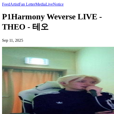
Feed
Artist
Fan Letter
Media
Live
Notice
P1Harmony Weverse LIVE -
THEO - 테오
Sep 11, 2025