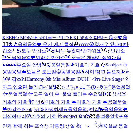
KEEHO MONTH
하이루~~ 인TAKKI 생일이다리~~😘✨💖😆
❤️‍🔥🕺🎵
웅얼웅얼🐸 웃긴 얘기 특집🤣
?????😭
항저우 왔다!!!
반
갑소🤘🏻
모두 반갑소👋🏻
너무 늦었다!
반가워요👋🏻
반갑소
👋🏻
웅얼웅얼🐸
여라준 반간소👋 오늘은 애양이 생일🥳👍
💤💤💤
수요일 안녕👋🏻
웅얼웅얼🐙
기호의 기호 🙋
Seobject ⚙️
웅얼웅얼☁️
오늘은 토요일😀
웅얼웅얼🐙
하이!
잠깐 놀으자💫⭐️
🤪
반갑소
P1Harmony 8th Mini Album 'DUH!' <Pre-Live Stage>
안
자고 있으면 놀러 와^^
hi👋🏻
(っ'-')╮=͟͞ ◓⃙⁣˙˚𓆩︎(𐐃 ᵕ 𐐃 )𓆪˚˙
웅얼웅얼
🐟
웅얼웅얼🐟
모든 일이 수~울술 풀리는 수요일👏🏻
심심😗
기호의 기호 🎙️
안녕👋
기호의 기호 ☁️
기호의 기호 ☁️
웅얼웅얼
🐸
반갑소!
Seobject ⚙️
안녕하세요
웅얼웅얼:)
반갑🐂
웅얼웅얼🐸
심심하다리😗
기호의 기호 ✌️
Seobject ⚙️
hi👋🏻
웅얼웅얼✌️
프슌
민과 함께 하는 프슌성 대통령 생일 ✌( ˙-˙ ིྀ)✌🪐
설날 웅얼