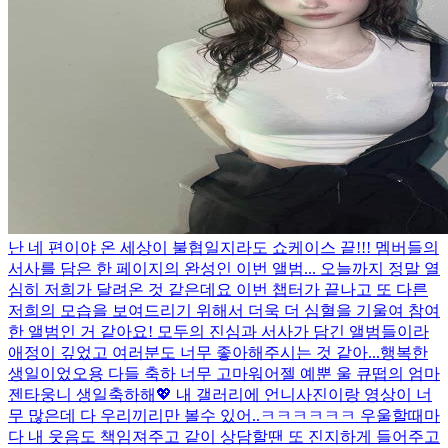
난 네 편이야 온 세상이 불협일지라도 쇼케이스 끝!!! 멤버들의
서사를 담은 한 페이지의 완성인 이번 앨범... 오늘까지 정말 열
심히 저희가 달려온 것 같은데요 이번 챕터가 끝나고 또 다른
저희의 모습을 보여드리기 위해서 더욱 더 심혈을 기울여 참여
한 앨범인 거 같아요! 모두의 진심과 서사가 담긴 앨범들이라
애정이 깊었고 여러분도 너무 좋아해주시는 것 같아...
행복한
생일이었오용 다들 축하 너무 고마워어
젤 예뿐 울 큐떱의 엄마
젠타웅니 생일축하해💖 내 갤러리에 언니사진이랑 영상이 너
무 많은데 다 우리끼리만 볼수 있어..ㅋㅋㅋㅋㅋㅋ 우울할때마
다 내 웃음도 책임져주고 같이 상담할땐 또 진지하게 들어주고