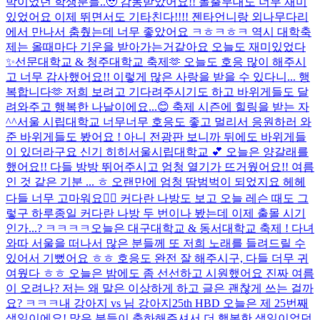
박이었던 학생분들..🥹 감동받았어요!! 돌출무대도 너무 재미
있었어요 이제 뛰면서도 기타친다!!!! 젠타언니랑 외나무다리
에서 만나서 춤췄는데 너무 좋았어요 ㅋㅎㅋㅎㅋ 역시 대학축
제는 올때마다 기운을 받아가는거같아요 오늘도 재미있었다
✨
선문대학교 & 청주대학교 축제🫶 오늘도 호응 많이 해주시
고 너무 감사했어요!! 이렇게 많은 사랑을 받을 수 있다니... 행
복합니다🫶 저희 보려고 기다려주시기도 하고 바위게들도 달
려와주고 행복한 나날이에요...😊 축제 시즌에 힐링을 받는 자
^^
서울 시립대학교 너무너무 호응도 좋고 멀리서 응원하러 와
준 바위게들도 봤어요 ! 아니 전광판 보니까 뒤에도 바위게들
이 있더라구요 신기 히히
서울시립대학교 💕 오늘은 양갈래를
했어요!! 다들 방방 뛰어주시고 엄청 열기가 뜨거웠어요!! 여름
인 것 같은 기분 ... ㅎ 오랜만에 엄청 땀범벅이 되었지요 헤헤
다들 너무 고마워요❤️‍🔥 커다란 나방도 보고 오늘 레슨 때도 그
렇구 하루종일 커다란 나방 두 번이나 봤는데 이제 출몰 시기
인가...? ㅋㅋㅋㅋ
오늘은 대구대학교 & 동서대학교 축제 ! 다녀
와따 서울을 떠나서 많은 분들께 또 저희 노래를 들려드릴 수
있어서 기뻤어요 ㅎㅎ 호응도 완전 잘 해주시구, 다들 더무 귀
여웠다 ㅎㅎ 오늘은 밤에도 좀 선선하고 시원했어요 진짜 여름
이 오려나? 저는 왜 말은 이상하게 하고 글은 괜찮게 쓰는 걸까
요? ㅋㅋㅋ
내 강아지 vs 님 강아지
25th HBD 오늘은 제 25번째
생일이에요! 많은 분들이 축하해주셔서 더 행복한 생일이었던