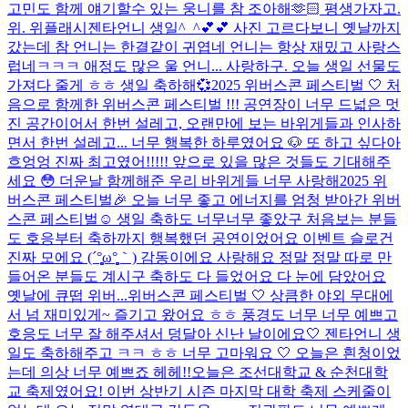
고민도 함께 얘기할수 있는 웅니를 참 조아해🫶🏻 평생가자고.
위. 위플래시
젠타언니 생일^_^💕💕 사진 고르다보니 옛날까지
갔는데 참 언니는 한결같이 귀엽네 언니는 항상 재밌고 사랑스
럽네ㅋㅋㅋ 애정도 많은 울 언니... 사랑하구. 오늘 생일 선물도
가져다 줄게 ㅎㅎ 생일 축하해💞
2025 위버스콘 페스티벌 🤍 처
음으로 함께한 위버스콘 페스티벌 !!! 공연장이 너무 드넓은 멋
진 공간이어서 한번 설레고, 오랜만에 보는 바위게들과 인사하
면서 한번 설레고... 너무 행복한 하루였어요 🐶 또 하고 싶다아
흐엉엉 진짜 최고였어!!!!! 앞으로 있을 많은 것들도 기대해주
세요 😳 더운날 함께해준 우리 바위게들 너무 사랑해
2025 위
버스콘 페스티벌🎉 오늘 너무 좋고 에너지를 엄청 받아간 위버
스콘 페스티벌☺️ 생일 축하도 너무너무 좋았구 처음보는 분들
도 호응부터 축하까지 행복했던 공연이었어요 이벤트 슬로건
진짜 모에요 (´°̥̥̥̥̥̥̥̥ω°̥̥̥̥̥̥̥̥｀) 감동이에요 사랑해요 정말 정말 따로 만
들어온 분들도 계시구 축하도 다 들었어요 다 눈에 담았어요
옛날에 큐떱 위버...
위버스콘 페스티벌 🤍 상큼한 야외 무대에
서 넘 재미있게~ 즐기고 왔어요 ㅎㅎ 풍경도 너무 너무 예쁘고
호응도 너무 잘 해주셔서 덩달아 신난 날이에요🤍 젠타언니 생
일도 축하해주고 ㅋㅋ ㅎㅎ 너무 고마워요 🤍 오늘은 흰청이었
는데 의상 너무 예쁘죠 헤헤!!
오늘은 조선대학교 & 순천대학
교 축제였어요! 이번 상반기 시즌 마지막 대학 축제 스케줄이