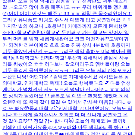
었는데 오늘 정말 역대급 감동을 ㅜㅜ 전광판도 너무 예쁘게
잘 나오고🤍 많이 호응 해주시고 ㅠㅠ 우리 바위게들 맹키로
(?) 어이 어이! 이것도 해주고 !!!! ㅎㅎ 엄청 큰 목소리였어요!!!
그리구 유니폼도 키링도 주셔서 예쁘게 입고 공연했어요 ㅎㅎ
마지막 별의 하모니...
호응부터 카메라까지 모든게 완벽했던
조선대학교💕순천대학교💕 두번째로 가는 학교도 있어서 일
부러 머리를 엄청 새롭게해봤어요 크크 어떤가유??고양이귀
가 되려한 리본이에요 흐흐 오늘 진짜 상시 4분할에 호응까지
너무 좋았던거있져 ㅜㅡㅜ 그리구 생일 축하도 미리받아서 햅
삐!!
동의대학교와 인제대학교! 부산과 김해라서 열심히 사투
리를 써봤어요 ㅎㅎ 하다보니 잘오더라구요 멤버들이랑 오늘
너무 즐겁게 공연했어요 크크크 그리구 오늘 저의 컨셉포토가
나왔답니당! 어떤가유 ? 컴백도 기대해주세요 히히
오늘은 동
의대학교, 인제대학교 축제!! 오늘도 행복했다요 💕 다들 엄청
에너지가 넘치셔서 저도 모르게 덩달아 신나버린... ㅎㅎ 의상
도 상의가 달랐어요 !!! 쿨톤도 넘 예쁘구 흰청도 예뻤더 히히
오랜만에 또 축제 같이 즐길 수 있어서 감사한 마음입니다...☺️
☺️ 또 봐요😚
동의대학교🤍인제대학교! 다녀왔어요! 오늘도 역
시나 화끈하게 즐겨주셔서 저희도 더 더 신나게 공연하고 온
것 같아요🩵🤍 정말 감사합니다😻 오늘의 헤메코!는 토끼🐰
컨셉인데 어떤가요옹 @ㅅ@
모배와 마듀 생일파티를 하고 고
려대를 다녀온 어제의 하루❤️ 바위게들과 정말 파티를 한 것만