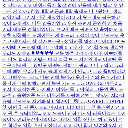
것 같아요 ㅎㅎ 바위게들이 항상 곁에 있음에 제가 빛날 수 있
다는 거 알죠? 한양대학교 공과대학 축제도 다녀왔는데 생일
당일이라 그런지 너무 재밌었어요! 비가 왔는데도 불구하고
많이 와주셔서 너무 감동이었고, 우산 쓰면서 공연한 건 처음
이라 새로운 경험이었어요 ㅋ...
내 베프 귀빠진날 축하하오 ㅎ
ㅎ💚 명창햄쥐 노래야무지게 하느라 고생이 많어 앞으로도 웃
기고 재미지게 잘 살아보자구~ 생일선물 뭐갖고싶어!!!!! (반포
자이빼고 포르쉐 빼고) 다 말해!!! 고우시네요..
헉 오늘 생일인
우리으 시유밍💗💗💗💗💗 오늘 하루 아주아주아주 이뽀해줄
게 나으 햄찌양 이렇게 매일 얼굴 보는 사이인데도 어떨땐 웃
기구 어떨땐 더 킹받구 어떨땐 괜히 더 귀엽고 더 고맙고 그러
네에 헤헤 우리가 서로 놀때 억제기가 안되고 그냥 폭팔해버려
서 그럴수도...크크 너랑 전에 놀다가 웃겨서 거의 운거 기억나
중간에 너랑 방방타면서 놀던 사진도...
1,2 QWER의 마무리..!
멋지게 장식해준 타이베이 바위게들 고마워요 그동안 콘서트
와주고 응원해준 모든 바위게들 사랑해요🩵 더 멋있게 자라날
큐떱 앞으로도 지켜봐줘!!! 워아이니😻
1, 2, QWER! in TAIPEI
💚 이번 첫 팬 콘서트의 마지막!! 타이베이 너무 즐거웠어요 ㅎ
ㅎ 원 투 큐땁이알... ㅎㅎ 오늘이 진짜 마지막 퍼즐이었는데 어
땠어요 여러분? 마지막이라 그런지 엄청 신나게 하고 왔어 ㅋ
ㅋ 함성도 엄청 커서 멋졌어요 ㅎㅎ 같이 함께 달려와줘서 고