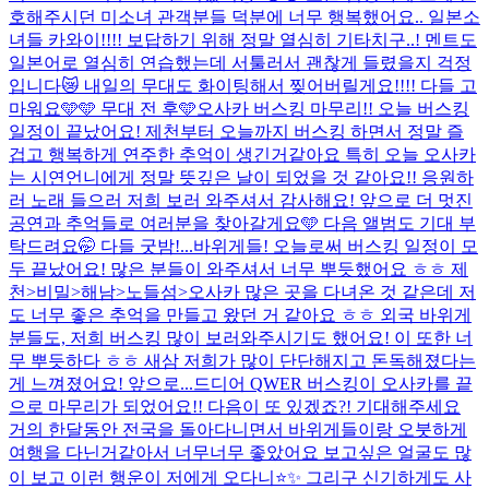
호해주시던 미소녀 관객분들 덕분에 너무 행복했어요.. 일본소
녀들 카와이!!!! 보답하기 위해 정말 열심히 기타치구..! 멘트도
일본어로 열심히 연습했는데 서툴러서 괜찮게 들렸을지 걱정
입니다😿 내일의 무대도 화이팅해서 찢어버릴게요!!!! 다들 고
마워요🩵🩵 무대 전 후🩵
오사카 버스킹 마무리!! 오늘 버스킹
일정이 끝났어요! 제천부터 오늘까지 버스킹 하면서 정말 즐
겁고 행복하게 연주한 추억이 생긴거같아요 특히 오늘 오사카
는 시연언니에게 정말 뜻깊은 날이 되었을 것 같아요!! 응원하
러 노래 들으러 저희 보러 와주셔서 감사해요! 앞으로 더 멋진
공연과 추억들로 여러분을 찾아갈게요🩵 다음 앨범도 기대 부
탁드려요🤭 다들 굿밤!...
바위게들! 오늘로써 버스킹 일정이 모
두 끝났어요! 많은 분들이 와주셔서 너무 뿌듯했어요 ㅎㅎ 제
천>비밀>해남>노들섬>오사카 많은 곳을 다녀온 것 같은데 저
도 너무 좋은 추억을 만들고 왔던 거 같아요 ㅎㅎ 외국 바위게
분들도, 저희 버스킹 많이 보러와주시기도 했어요! 이 또한 너
무 뿌듯하다 ㅎㅎ 새삼 저희가 많이 단단해지고 돈독해졌다는
게 느껴졌어요! 앞으로...
드디어 QWER 버스킹이 오사카를 끝
으로 마무리가 되었어요!! 다음이 또 있겠죠?! 기대해주세요
거의 한달동안 전국을 돌아다니면서 바위게들이랑 오붓하게
여행을 다닌거같아서 너무너무 좋았어요 보고싶은 얼굴도 많
이 보고 이런 행운이 저에게 오다니⭐️✨ 그리구 신기하게도 사