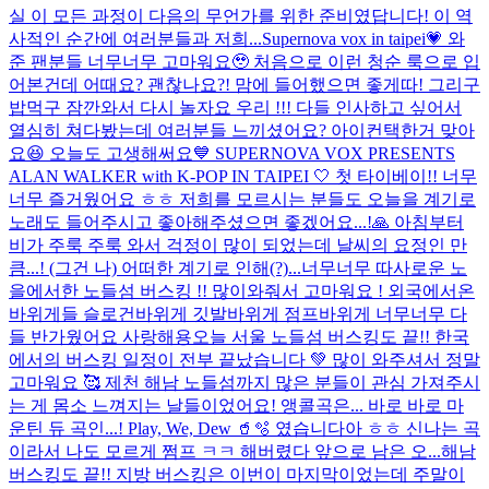
실 이 모든 과정이 다음의 무언가를 위한 준비였답니다! 이 역
사적인 순간에 여러분들과 저희...
Supernova vox in taipei💗 와
준 팬분들 너무너무 고마워요🥹 처음으로 이런 청순 룩으로 입
어본건데 어때요? 괜찮나요?! 맘에 들어했으면 좋게따! 그리구
밥먹구 잠깐와서 다시 놀자요 우리 !!! 다들 인사하고 싶어서
열심히 쳐다봤는데 여러분들 느끼셨어요? 아이컨택한거 맞아
요😆 오늘도 고생해써요
💙 SUPERNOVA VOX PRESENTS
ALAN WALKER with K-POP IN TAIPEI 🤍 첫 타이베이!! 너무
너무 즐거웠어요 ㅎㅎ 저희를 모르시는 분들도 오늘을 계기로
노래도 들어주시고 좋아해주셨으면 좋겠어요...!🙏 아침부터
비가 주룩 주룩 와서 걱정이 많이 되었는데 날씨의 요정인 만
큼...! (그건 나) 어떠한 계기로 인해(?)...
너무너무 따사로운 노
을에서한 노들섬 버스킹 !! 많이와줘서 고마워요 ! 외국에서온
바위게들 슬로건바위게 깃발바위게 점프바위게 너무너무 다
들 반가웠어요 사랑해용
오늘 서울 노들섬 버스킹도 끝!! 한국
에서의 버스킹 일정이 전부 끝났습니다 💚 많이 와주셔서 정말
고마워요 🥰 제천 해남 노들섬까지 많은 분들이 관심 가져주시
는 게 몸소 느껴지는 날들이었어요! 앵콜곡은... 바로 바로 마
운틴 듀 곡인...! Play, We, Dew 🥤🫧 였습니다아 ㅎㅎ 신나는 곡
이라서 나도 모르게 쩜프 ㅋㅋ 해버렸다 앞으로 남은 오...
해남
버스킹도 끝!! 지방 버스킹은 이번이 마지막이었는데 주말이