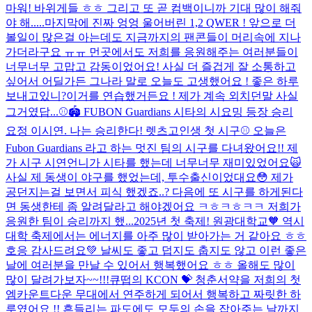
마워! 바위게들 ㅎㅎ 그리고 또 곧 컴백이니까 기대 많이 해줘
야 해.....
마지막에 진짜 엉엉 울어버린 1,2 QWER ! 앞으로 더
볼일이 많은걸 아는데도 지금까지의 팬콘들이 머리속에 지나
가더라구요 ㅠㅠ 먼곳에서도 저희를 응원해주는 여러분들이
너무너무 고맙고 감동이었어요! 사실 더 즐겁게 잘 소통하고
싶어서 어딜가든 그나라 말로 오늘도 고생했어요 ! 좋은 하루
보내고있니?이거를 연습했거든요 ! 제가 계속 외치던말 사실
그거였답...
⚾️🏟️ FUBON Guardians 시타의 시요밍 등장 승리
요정 이시연. 나는 승리한다! 렛츠고
인생 첫 시구⚾️ 오늘은
Fubon Guardians 라고 하는 멋진 팀의 시구를 다녀왔어요!! 제
가 시구 시연언니가 시타를 했는데 너무너무 재미있었어요🙀
사실 제 동생이 야구를 했었는데, 투수출신이었대요😳 제가
공던지는걸 보면서 피식 했겠죠..? 다음에 또 시구를 하게된다
면 동생한테 좀 알려달라고 해야겠어요 ㅋㅎㅋㅎㅋㅋ 저희가
응원한 팀이 승리까지 했...
2025년 첫 축제! 원광대학교🧡 역시
대학 축제에서는 에너지를 아주 많이 받아가는 거 같아요 ㅎㅎ
호응 감사드려요💚 날씨도 좋고 덥지도 춥지도 않고 이런 좋은
날에 여러분을 만날 수 있어서 행복했어요 ㅎㅎ 올해도 많이
많이 달려가보자~~!!!
큐떱의 KCON 💝 청춘서약을 저희의 첫
엠카운트다운 무대에서 연주하게 되어서 행복하고 짜릿한 하
루였어요 !! 흔들리는 파도에도 모두의 손을 잡아주는 날까지