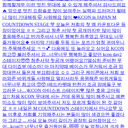
함께할게🫶 이런 멋진 무대에 설 수 있게 해주셔서 감사드려요
🔥 앞으로 멋진 드럼솔로 많이 보여주는 실력파 드러머가 될테
니 많이 기대해줘 🤭 사랑해요 많이 ❤️
KCON in JAPAN M
COUNTDOWN STAGE 💚 오늘은 저희의 첫 엠 카운트다운 등
장이었어요 ㅎㅎ 그리고 청춘 서약 첫 공개까지🫶 많이 많이
호응해주시고 반겨주셔서 너무 행복한 하루였고 무대도 너무
즐거웠어요🍀 마지막 기타를 두둥 드는 포즈가 엄청 귀여우니
까 주목해주세요 ㅋㅋ💕 다음에도 또 놀러오고 싶어요 KCON
최고🥺 불러주셔서 감...
너무너무 행복하고 좋았던 kcon day2
스테이지🥹🥹 청춘서약 첫공개 어땠어요??열심히 준비한 무
대 다이죠부 데스까? 아 마지막때 베이스가 무거워서 조금 낑
낑대면서 들은게 부끄럽네요 ☺️☺️ 그리구 케이콘에서 저희 보
러와준 바위게들 사랑해요 멀리서라두 응원해준 바위게들도
너무너무 최고야 🥺🥺 (레드카펫때 턴한거 조금 맘에들구 부
끄러운 나…)
KCON 아티스트 스테이지💙 많은 호응 고마워
요!! 처음 KCON 무대에 서는 건데 응원도 많이 해주시고 예쁜
미소도 많이 많이 보여주셔서 저도 모르게 힐링이 된 것 같아
요 ㅎㅎ 내일은 M COUNTDOWN 스테이지에서 만나요💚 오
늘 이후로 저희를 기억해주시는 분들이 많이 생겼으면 좋겠다
아 그리고 ... 사실 오늘 머리 길이가 굉장히 길어졌어요 ^^
어...
kcon!!! 너무너무 즐거웠어용..😻😻 오늘 엄청나게 크게 환