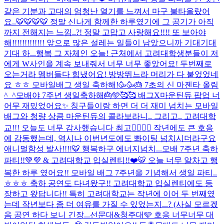
같은 기분과 고대의 엄청난 열기를 느껴서 마구 불타올랐어
요..🐯🐯🐯🐯 정말 신나게 함께한 하루였기에 그 공기가 아직
까지 전해지는 느낌..?! 정말 고맙고 사랑해요!!!! 또 보아야
해!!!!!!!!!!!!! 앞으로 많은 설레는 일들이 남았으니까 기대기대
기대 하...
행복 그 자체인 오늘! 근처에서 고려대학생분들이 저
에게 W사인을 계속 보내줘서 너무 너무 좋았어요! 두번째로
오는거라 멤버들다 힘냈어요! 방방뛰느라 머리가 다 붙었었네
요 ㅎㅎ 모바일배그 생일 축하해!🥳🥳🎂 7초의 신 마젠타 올림
^_^
모배야 7주년 생일축하해🎂🩵🥰🥰 배그X마운틴듀 팝업 너
어무 재밌었어요✨ 칭구들이랑 하면 더 더 재미 넘치는 모바일
배그와 청량 상큼 마운틴듀의 콜라보라니.. 그리고.. 고려대학
교!!! 오늘도 너무 감사했습니다 최고❤️‍🔥❤️‍🔥 작년에도 큰 호응
에 감동했는데, 역시나 이번년도에도 뽜이팅 넘치시더라구요
애니멀함성 발사!!!!🐯 행복하구 에너지넘치...
모배 7주년 축하
파티!!💚💜 & 고려대학교 입실렌티!!❤️🐯 오늘 너무 알차고 행
복한 하루 였어요!! 모바일 배그 7주년을 기념해서 생일 파티..
ㅎㅎㅎ 축하 공연도 다녀왔구!! 고려대학교 입실렌티에도 등
장하고 왔답니다!! 특히 고려대학교는 작년에 이어 두 번째였
는데 작년보다 좀 더 여유를 가질 수 있었는지...? (사실 모르겠
음 공연 하다 보니 긴장...
선문대&청주대🩵 호응 너무너무 대