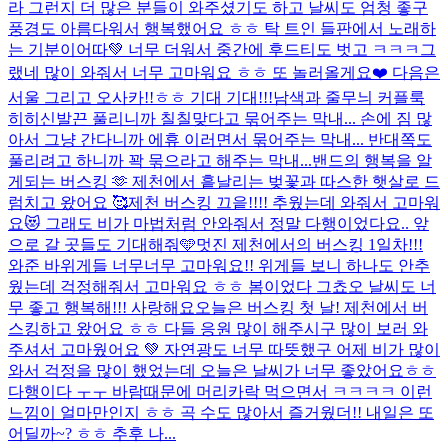
라 그런지 더 많은 분들이 와주셨기도 하고 날씨도 엄청 좋구
풍경도 아름다워서 행복했어요 ㅎㅎ 탁 트인 들판에서 노래하
는 기분이어따💚 너무 더워서 중간에 후드티도 벗고 ㅋㅋㅋ그
랬네 많이 와줘서 너무 고마워요 ㅎㅎ 또 놀러올게요❤️ 다음은
서울 그리고 오사카!!ㅎㅎ 기대 기대!!!
남색과 줄무늬 커플룩
히히
신발끈 풀리니까 칠칠맞다고 묶어주는 막내... 손에 짐 많
아서 그냥 간다니까 에휴 이러면서 묶어주는 막내... 반대쪽도
풀리려고 하니까 꽉 묶으라고 해주는 막내...
밴드의 행복을 알
게되는 버스킹 🫶 제천에서 흩날리는 벚꽃과 따스한 햇살로 드
럼치고 왔어요 🥰
제천 버스킹 끄읕!!!! 추웠는데 와줘서 고마워
요😻 그래도 비가 마법처럼 안와줘서 정말 다행이었다요.. 앞
으로 갈 곳들도 기대해줘🩵
멋진 제천에서의 버스킹 1일차!!!
와준 바위게들 너무너무 고마워요!! 위게들 보니 하나도 안추
웠는데 걱정해줘서 고마워요 ㅎㅎ 봄이었다 그쵸오 날씨도 너
무 좋고 행복해!!! 사랑해요
오늘은 버스킹 첫 날! 제천에서 버
스킹하고 왔어요 ㅎㅎ 다들 응원 많이 해주시구 많이 보러 와
주셔서 고마웠어요 💚 자연광도 너무 따뜻했구 어제 비가 많이
와서 걱정을 많이 했었는데 오늘은 날씨가 너무 좋았어요ㅎㅎ
다행이다 ㅜㅜ 바람때문에 머리카락 먹으면서 ㅋㅋㅋㅋ 이런
느낌이 얼마만인지 ㅎㅎ 곡 수도 많아서 즐거웠더!! 내일은 또
어딜까~? ㅎㅎ 추후 나...