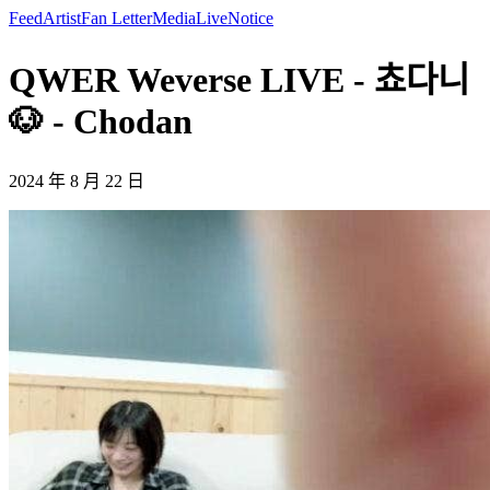
Feed
Artist
Fan Letter
Media
Live
Notice
QWER Weverse LIVE - 쵸다니
🐶 - Chodan
2024 年 8 月 22 日