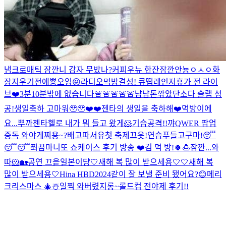
냄
크로매틱 잠깐
니 감자 무밨나?
커피우뉴 한잔
잠깐
안뇽
ㅇㅅㅇ
화
장지우기전에
뿅
오잉
😝
라디오먹방
결성! 큐떱레인저
휴가 전 라이
브❤️
3분
10분밖에 없습니다🚨🚨🚨🚨🚨
냠냠
톤깎았단
소다 슬랩 성
공!
생일축하 고마워🥹🥹
❤️❤️
젠타의 생일을 축하해❤️
먹방이에
요...
뿌까젠타
헬로 내가 뭐 들고 왔게
🐹기습공격!!
꺄
QWER 팝업
중독 와야게찌용~?
배고파서유
첫 축제끄읏!
연습
푸들
고구마!
😴
😴😴
쬐끔
마니또 쇼케이스 후기 방송 ❤️
김 먹 방!
🍀🍮
잠깐...와
따
🐹
🏡
공연 끄읕
일본이댱
🤍새해 복 많이 받으세용🤍
🤍새해 복
많이 받으세용🤍
Hina HBD
2024같이 잘 보낼 준비 됐어요?😊
메리
크리스마스 🎄☃️
일찍 와버렸지롱~
롤드컵 전야제 후기!!