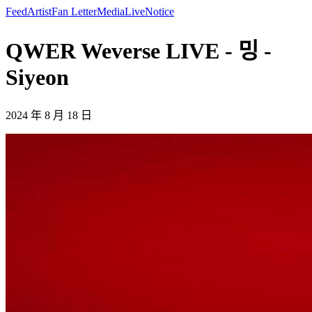
Feed
Artist
Fan Letter
Media
Live
Notice
QWER Weverse LIVE - 밍 -
Siyeon
2024 年 8 月 18 日