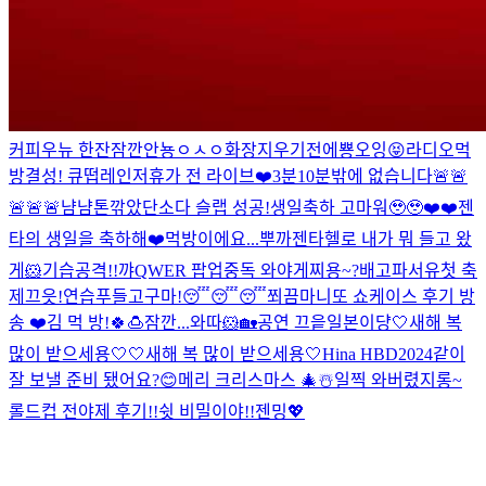
커피우뉴 한잔
잠깐
안뇽
ㅇㅅㅇ
화장지우기전에
뿅
오잉
😝
라디오먹
방
결성! 큐떱레인저
휴가 전 라이브❤️
3분
10분밖에 없습니다🚨🚨
🚨🚨🚨
냠냠
톤깎았단
소다 슬랩 성공!
생일축하 고마워🥹🥹
❤️❤️
젠
타의 생일을 축하해❤️
먹방이에요...
뿌까젠타
헬로 내가 뭐 들고 왔
게
🐹기습공격!!
꺄
QWER 팝업중독 와야게찌용~?
배고파서유
첫 축
제끄읏!
연습
푸들
고구마!
😴😴😴
쬐끔
마니또 쇼케이스 후기 방
송 ❤️
김 먹 방!
🍀🍮
잠깐...와따
🐹
🏡
공연 끄읕
일본이댱
🤍새해 복
많이 받으세용🤍
🤍새해 복 많이 받으세용🤍
Hina HBD
2024같이
잘 보낼 준비 됐어요?😊
메리 크리스마스 🎄☃️
일찍 와버렸지롱~
롤드컵 전야제 후기!!
쉿 비밀이야!!
젠밍
💖