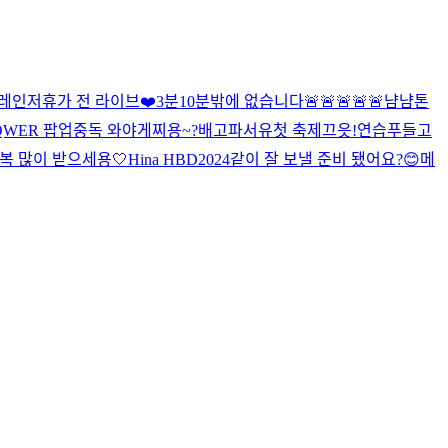
떱레인저
휴가 전 라이브❤️
3분
10분밖에 없습니다🚨🚨🚨🚨🚨
냠냠
톤
QWER 팝업중독 와야게찌용~?
배고파서유
첫 축제끄읏!
연습
푸들
고
 복 많이 받으세용🤍
Hina HBD
2024같이 잘 보낼 준비 됐어요?😊
메