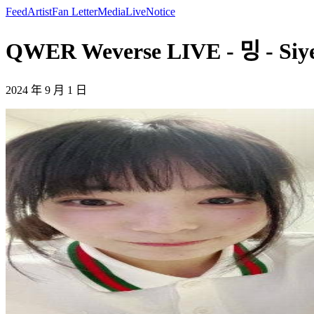
Feed
Artist
Fan Letter
Media
Live
Notice
QWER Weverse LIVE - 밍 - Siy
2024 年 9 月 1 日