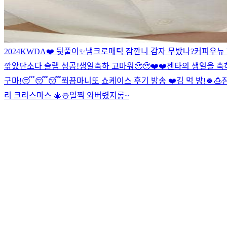
2024KWDA❤️ 뒷풀이✨
냄
크로매틱 잠깐
니 감자 무밨나?
커피우뉴
깎았단
소다 슬랩 성공!
생일축하 고마워🥹🥹
❤️❤️
젠타의 생일을 축
구마!
😴😴😴
쬐끔
마니또 쇼케이스 후기 방송 ❤️
김 먹 방!
🍀🍮
리 크리스마스 🎄☃️
일찍 와버렸지롱~