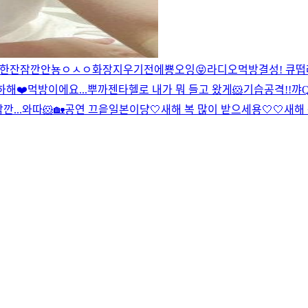
 한잔
잠깐
안뇽
ㅇㅅㅇ
화장지우기전에
뿅
오잉
😝
라디오먹방
결성! 큐
하해❤️
먹방이에요...
뿌까젠타
헬로 내가 뭐 들고 왔게
🐹기습공격!!
꺄
잠깐...와따
🐹
🏡
공연 끄읕
일본이댱
🤍새해 복 많이 받으세용🤍
🤍새해