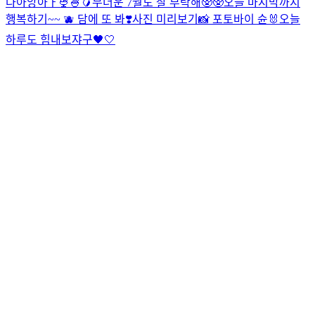
다아앙아ㅏ🍨🍧🥭
무더운 7월도 잘 부탁해🥸🥸
오늘 마지막까지
행복하기~~ 🫐 담에 또 봐❣️
사진 미리보기📸 포토바이 슌🐰
오늘
하루도 힘내보쟈구🖤🤍