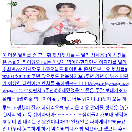
이 더운 날씨를 좀 혼내줘 켓치
켓치들~~ 딸기 사세욥!!
이 사진들
은 소희가 찍어줬오 mz는 이렇게 찍어야한다면서 이자리를 빌려
소희씨??? 감사함도ㅓ😘
오늘도 화이팅💗 쫀하루보내요 켓치들‼️
🩷
403호‼️‼️‼️‼️
5주년 앞으로도 행복하자💓
5주년 기념 데뷔초 어딘
가 이상한 다현이🌱 켓치들 축하행~!~!❤️‍🔥❤️‍🔥
𝓢𝓮𝓸𝔂𝓾𝓷𝓴𝔂𝓸𝓾𝓷𝓰 𝓷𝓮𝓸
𝓷𝓪𝓰𝓪⋰˚✩
로켓펀치 5주년✌️✌️
재밌었옹🤍 좋은 주말 보내기🍀✨
설레는 8월💐☀️ 힘내자아🔥 근데… 너무 덥자나..!!!
켓치 오늘 하
루도 고생했어 잘자 히히☺
오늘 짱 더운 이유 알려줄 켓치🫠🫠🫠
🫠
저녁 먹고 푹 쉬어라아아~~~~~!~!~!
조심히들어가🖤
내 생각해
🤎🌰
비 안 내리는 일요일이다아!!!! 일요일은 짜파게티!!!💗
금요
일 마무리 행복하게 하기 약속💗
희니가 밥 먹으라고 했으니 후식