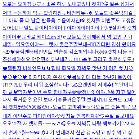
으로는 요아정☺️
🤍⭐️ 좋은 하루 보내고있나 켓치?🤭 얼른 집가서
저녁 든든하게 먹구 힐링하장
투비컨티뉴~🌟 오늘도 좋은밤되길 !
❤️‍🔥
아직 좀 더 남은 반묶음 수윤이사진📸 켓치들 이번주도 고생많
았어❤️‍🔥 내일도 화이티이이이ㅣ야아에이이이이ㅏ앵❣️
잘자라 켓치
이이이💗🌙
바로 케이스on🐰🫣 오늘도 함께해줘서 넘 고맙구 ~!
내일~ 일요일이야~~~ 켓치 좋은주말보내~❤️‍🔥
기다린 영상 왔어요
~🎁💝
울림엔터테인먼트 연습생 김소히입니다😙😊
켓치 다들 비
조심해야해요 안전한하루보내기…!!!!!🌧️☔️ 그리고 좋은하루도 !
❤️
챌린지 비하인드🌀🌀
햅삐 화요일 저녁도 맛난 거 머거 켓치🤍
🖤🤍🖤🤍🖤 마지막까지 쫀하루🖤
복날인데 다들 맛난거 묵었어
?!?!?!?❤️‍🔥 우리 더위 조심합시다~,,🧊
오랜만에 저메추! 복날이니
까 닭🐓먹쟈💗
이번 주도 힘내쟈구🩶🩶
갱나잇이야🌙
푹 자고 일어
나서 즐거운 일요일 보내기☺️
즐거운주말 보내쟈❤️‍🔥 오늘도 고마
워 켓치❣️
😏😐😮😆😊♪~
오늘도 고마워🌟✨🫧
오늘도 좋은 하루 보
내기 이번주도 파이팅이야🩷
켓치들 행복하자🩵🤍
주말 잘보내요
오오🫶
잘 자 켓치들~~~🎶🎵🎧
오늘 저녁듀 나랑 햄보카기🤍
어째
서 벌써 7월~?~!🫨🦋
비가 안내려서 신난 갱🎶
망고 빙수 먹고 싶