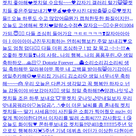
켓치 좋아해❤️
켓치덜 수요팅~~~💖
갑자기 갤러리 털기😺😸
켓
치들 좋은주말보내기🖤💙
🍎❤️🍓🌹
사진 대방출😸
☺🤭🧡
켓치
들!! 오늘 하루도 수고 많았어🤗
뭔가 캡쳐한듯한 화질이지만,,,
오늘도 고생해써 켓치❤️
말랑소수점☘️ 잘자요~~❤️‍🔥
수윤이1004
가되.😇❤️‍🔥 다들 조심히 들어가요 ㅋㅌㅌㅋㅋㅋ❣️
잘자아아아
아ㅏ아아아아🌙
진두지휘하는 연히씨
행보칸 주말 보내깅💗
오
늘도 엄청 덥다❤️‍🔥 다들 더위 조심하구 ! 밥 잘 묵고 ~!~!~!!!🔥
오좋하 켓치들❣️
나의 사랑.. 나의 행복.. 나의 폼폼푸린..🐶 생일
축하하오…🙏🏻🤍 Dotoriz Forever …👻
소리소리김소리씨 생
일 축하해🫶 알라뷰야🫶 쪽🫶 내 고백을 받아줘😸
아기강아디
생일추카해🐶❤️
우리집 가나디 김소리🐶 생일 너무너무 축하
해~~~~🎂 우리 오늘은 다른거 생각말고 꼭 행복만 하자☺️ 넌
늘 감동이야 바보강아지❤️‍🔥 생일 정말 축하해‼️☘️
양갱나잇🫧🌙
켓치들 조은 하루 보내요˘ᗜ˘🌸
켓치 굿나잇🌙🩷
내일보자 우리
🩷
내꿈꿔라아🤍
농담곰₍ᐢ. ̫.ᐢ₎🍓
이 더운 날씨를 좀 혼내줘 켓치
켓치들~~ 딸기 사세욥!!
이 사진들은 소희가 찍어줬오 mz는 이
렇게 찍어야한다면서 이자리를 빌려 소희씨??? 감사함도ㅓ😘
오늘도 화이팅💗 쫀하루보내요 켓치들‼️🩷
403호‼️‼️‼️‼️
5주년 앞
으로도 행복하자💓
5주년 기념 데뷔초 어딘가 이상한 다현이🌱