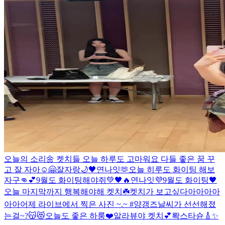
오늘의 소리🌼 켓치들 오늘 하루도 고마워요 다들 좋은 꿈 꾸
고 잘 자아☺🤗
잘자랑🌙🖤
연나잇🫶
오늘 히루도 화이팅 해보
자구👊💕
9월도 화이팅해야쥐💚🖤🔥
연나잇💜
9월도 화이팅🖤
오늘 마지막까지 행복해야해 켓치☘️
켓치가 보고싶다아아아아
아아
어제 라이브에서 찍은 사진 ~.~ #양갱즈
날씨가 선선해졌
는걸~?😽😻
오늘도 좋은 하룽❤️
알라뷰야 켓치💕
롹스타슌🎸✨