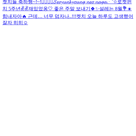
켓치들 축하행~!~!❤️‍🔥❤️‍🔥
𝓢𝓮𝓸𝔂𝓾𝓷𝓴𝔂𝓸𝓾𝓷𝓰 𝓷𝓮𝓸 𝓷𝓪𝓰𝓪⋰˚✩
로켓펀
치 5주년✌️✌️
재밌었옹🤍 좋은 주말 보내기🍀✨
설레는 8월💐☀️
힘내자아🔥 근데… 너무 덥자나..!!!
켓치 오늘 하루도 고생했어
잘자 히히☺