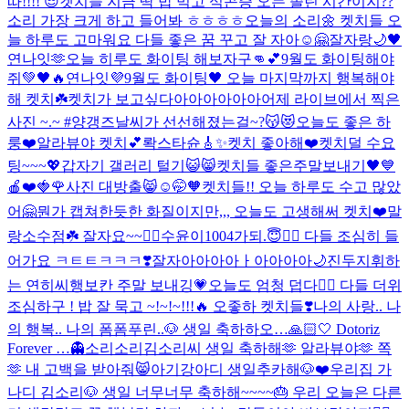
따!!!! 😎
켓치들 지금 딱 밥 먹고 식곤증 오는 졸린 시간이지??
소리 가장 크게 하고 들어봐 ㅎㅎㅎㅎ
오늘의 소리🌼 켓치들 오
늘 하루도 고마워요 다들 좋은 꿈 꾸고 잘 자아☺🤗
잘자랑🌙🖤
연나잇🫶
오늘 히루도 화이팅 해보자구👊💕
9월도 화이팅해야
쥐💚🖤🔥
연나잇💜
9월도 화이팅🖤 오늘 마지막까지 행복해야
해 켓치☘️
켓치가 보고싶다아아아아아아
어제 라이브에서 찍은
사진 ~.~ #양갱즈
날씨가 선선해졌는걸~?😽😻
오늘도 좋은 하
룽❤️
알라뷰야 켓치💕
롹스타슌🎸✨
켓치 좋아해❤️
켓치덜 수요
팅~~~💖
갑자기 갤러리 털기😺😸
켓치들 좋은주말보내기🖤💙
🍎❤️🍓🌹
사진 대방출😸
☺🤭🧡
켓치들!! 오늘 하루도 수고 많았
어🤗
뭔가 캡쳐한듯한 화질이지만,,, 오늘도 고생해써 켓치❤️
말
랑소수점☘️ 잘자요~~❤️‍🔥
수윤이1004가되.😇❤️‍🔥 다들 조심히 들
어가요 ㅋㅌㅌㅋㅋㅋ❣️
잘자아아아아ㅏ아아아아🌙
진두지휘하
는 연히씨
행보칸 주말 보내깅💗
오늘도 엄청 덥다❤️‍🔥 다들 더위
조심하구 ! 밥 잘 묵고 ~!~!~!!!🔥 오좋하 켓치들❣️
나의 사랑.. 나
의 행복.. 나의 폼폼푸린..🐶 생일 축하하오…🙏🏻🤍 Dotoriz
Forever …👻
소리소리김소리씨 생일 축하해🫶 알라뷰야🫶 쪽
🫶 내 고백을 받아줘😸
아기강아디 생일추카해🐶❤️
우리집 가
나디 김소리🐶 생일 너무너무 축하해~~~~🎂 우리 오늘은 다른