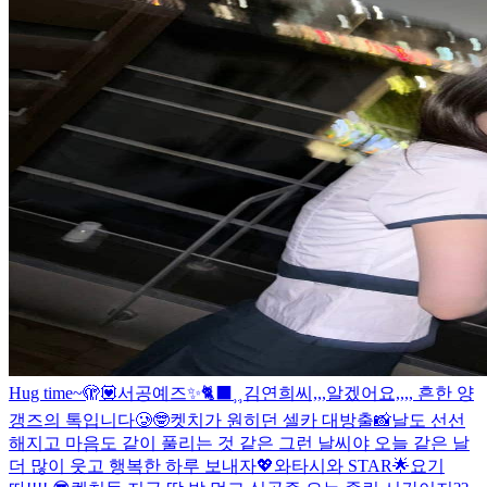
Hug time~🫣💟
서공예즈✨
🐈‍⬛⸒⸒
김연희씨,,,알겠어요,,,, 흔한 양
갱즈의 톡입니다🥲🤓
켓치가 원히던 셀카 대방출📸
날도 선선
해지고 마음도 같이 풀리는 것 같은 그런 날씨야 오늘 같은 날
더 많이 웃고 행복한 하루 보내자💖
와타시와 STAR🌟
요기