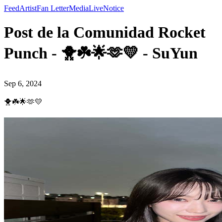
Feed
Artist
Fan Letter
Media
Live
Notice
Post de la Comunidad Rocket
Punch - 🐥☘️🌟🫶💛 - SuYun
Sep 6, 2024
🐥☘️🌟🫶💛