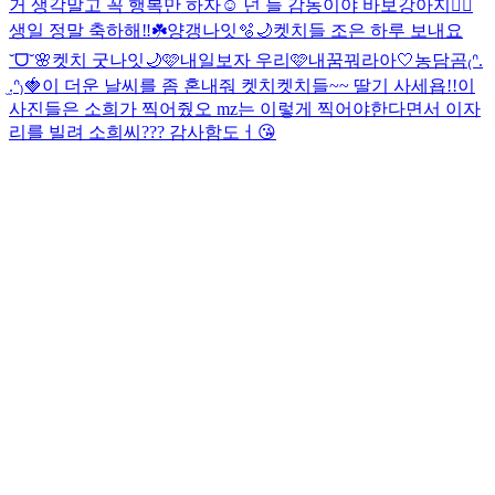
거 생각말고 꼭 행복만 하자☺️ 넌 늘 감동이야 바보강아지❤️‍🔥
생일 정말 축하해‼️☘️
양갱나잇🫧🌙
켓치들 조은 하루 보내요
˘ᗜ˘🌸
켓치 굿나잇🌙🩷
내일보자 우리🩷
내꿈꿔라아🤍
농담곰₍ᐢ.
̫.ᐢ₎🍓
이 더운 날씨를 좀 혼내줘 켓치
켓치들~~ 딸기 사세욥!!
이
사진들은 소희가 찍어줬오 mz는 이렇게 찍어야한다면서 이자
리를 빌려 소희씨??? 감사함도ㅓ😘