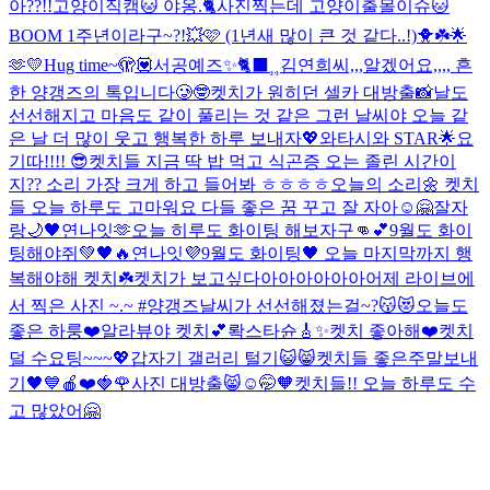
아??!!
고양이직캠🐱 야옹.🐈
사진찍는데 고양이출몰이슈🐱
BOOM 1주년이라구~?!💥🩷 (1년새 많이 큰 것 같다..!)
🐥☘️🌟
🫶💛
Hug time~🫣💟
서공예즈✨
🐈‍⬛⸒⸒
김연희씨,,,알겠어요,,,, 흔
한 양갱즈의 톡입니다🥲🤓
켓치가 원히던 셀카 대방출📸
날도
선선해지고 마음도 같이 풀리는 것 같은 그런 날씨야 오늘 같
은 날 더 많이 웃고 행복한 하루 보내자💖
와타시와 STAR🌟
요
기따!!!! 😎
켓치들 지금 딱 밥 먹고 식곤증 오는 졸린 시간이
지?? 소리 가장 크게 하고 들어봐 ㅎㅎㅎㅎ
오늘의 소리🌼 켓치
들 오늘 하루도 고마워요 다들 좋은 꿈 꾸고 잘 자아☺🤗
잘자
랑🌙🖤
연나잇🫶
오늘 히루도 화이팅 해보자구👊💕
9월도 화이
팅해야쥐💚🖤🔥
연나잇💜
9월도 화이팅🖤 오늘 마지막까지 행
복해야해 켓치☘️
켓치가 보고싶다아아아아아아
어제 라이브에
서 찍은 사진 ~.~ #양갱즈
날씨가 선선해졌는걸~?😽😻
오늘도
좋은 하룽❤️
알라뷰야 켓치💕
롹스타슌🎸✨
켓치 좋아해❤️
켓치
덜 수요팅~~~💖
갑자기 갤러리 털기😺😸
켓치들 좋은주말보내
기🖤💙
🍎❤️🍓🌹
사진 대방출😸
☺🤭🧡
켓치들!! 오늘 하루도 수
고 많았어🤗