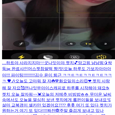
…하트야 사라지지마^^
굿나잇이야 켓치💕
망고핑 냠냠핑🥭
싹
둑✂️ 완료
샤인머스켓찹쌀떡 짱❕맛❕
오늘 하루도 가보자아아아
아!!! 파이팅!!!!!!!!!
김수 윤이 퇴근 ㅋㅋㅌㅋㅌㅋㅋㅌㅋㅌㅋㅋ
ㅋ 🖤🎶
오늘도 고마워 잘 자☘️🤎
화요일의소리😌❤ 켓치 사랑
해 잘 자요🥰
연나잇🫶
아이스캐피로 하루를 시작해야 돼요☕️
켓치 오늘 잘자핑~~💓
오늘의 저메추 비빔밥🍚🍚 무더운 날씨
속에서도 오늘을 열심히 보낸 켓치에게 롴펀이들을 보내요🫧
설마 교복갱이 셀카만 있겠어요???? 후훗 여기 또 있다 켓치가
원하는거 여기 또 있다!!!!
짜잔🙈
주말 즐겁게 보내고 있나