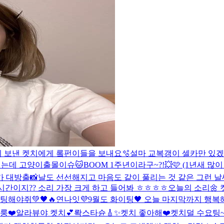
히 보낸 켓치에게 롴펀이들을 보내요🫧
설마 교복갱이 셀카만 있겠어요
는데 고양이출몰이슈🐱
BOOM 1주년이라구~?!💥🩷 (1년새 많이 
 대방출📸
날도 선선해지고 마음도 같이 풀리는 것 같은 그런 날씨
 시간이지?? 소리 가장 크게 하고 들어봐 ㅎㅎㅎㅎ
오늘의 소리🌼 
팅해야쥐💚🖤🔥
연나잇💜
9월도 화이팅🖤 오늘 마지막까지 행복
룽❤️
알라뷰야 켓치💕
롹스타슌🎸✨
켓치 좋아해❤️
켓치덜 수요팅~