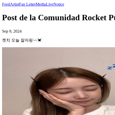
Feed
Artist
Fan Letter
Media
Live
Notice
Post de la Comunidad Rock
Sep 9, 2024
켓치 오늘 잘자핑~~💓