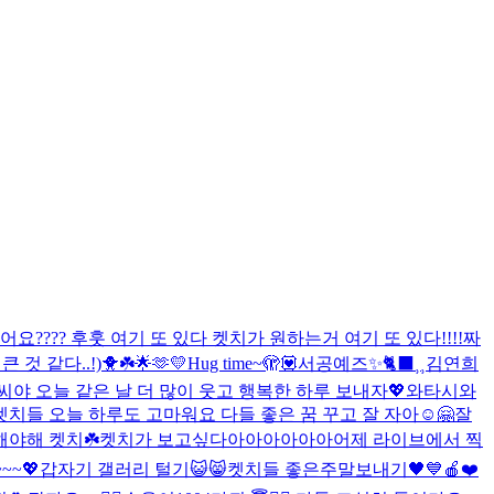
???? 후훗 여기 또 있다 켓치가 원하는거 여기 또 있다!!!!
짜
큰 것 같다..!)
🐥☘️🌟🫶💛
Hug time~🫣💟
서공예즈✨
🐈‍⬛⸒⸒
김연희
야 오늘 같은 날 더 많이 웃고 행복한 하루 보내자💖
와타시와
켓치들 오늘 하루도 고마워요 다들 좋은 꿈 꾸고 잘 자아☺🤗
잘
해야해 켓치☘️
켓치가 보고싶다아아아아아아
어제 라이브에서 찍
~~💖
갑자기 갤러리 털기😺😸
켓치들 좋은주말보내기🖤💙
🍎❤️