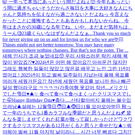
🤭 一年って本当にあっという間だよねぇ🥺 今年もあっとい
う間に過ぎちゃいそうだからさ毎日を大事に大好きな人にち
ゃんと気持ちを伝えながら過ごさないとだよねっ 今言えな
かったことに後悔することもあるかもしれないからね。 今
年はまさかの30歳になる年でね、いや、まだまだ気持ちは、
うーん🧐23歳くらいなはずなんだよなぁ...
Thank you so much
for never giving up on us and for loving us for who we are🫶🏻
Things might not get better tomorrow. You may have many
tomorrows where nothing changes. But that’s not the point. The ...
새해 인사가 조금 늦었네요🥺 우리 사랑스러운 락키 새해 복
많이 받았죠??♥️2024년은 어떤 해 였어요?? 아쉬운건 많지만
그래도 행복한 일들이 많았고 많은걸 배우고 느낀 그런 1년이
였어요 ! 2025년이 되고 벌써 일주일이 지났는데 올해 목표를
여러개 세웠거든요?? 작년에 세웠던 목표를 보니까 하나 빼곤
달성 했더라구요 ㅋㅋㅋㅋ(가족여행 못갔어 작년...
メリクリ
でした🎅🏻♥️🎄✨ 食べて食べて食べまくったクリスマスでし
た🤭
Happy Birthday Dita♥️
춥다.....
산타할아버지 올해는 볼수있
으려낭🎄
설레는 12월🎅🏻🧑🏻‍🎄🤶🏻
11월 모아모아🫶🏻 秋っ
て一年のうちでも1番カラフルな季節だと思うんだよね🍂 皆
んなを楽しませてくれた紅葉が散って寂しかったけどワクワ
クするクリスマスがある12月がくると思うと幸せだな🎄✨
뭐
야뭐야 벌써 11월 마지막 날이라니… 시간 너무 빠르다 그치!?