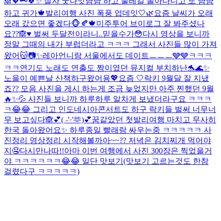
🙈💖🗝️
🍀✨ 잘자 굿나잇
냠냠 하고 둘레길 돌아다니고 또 냠냠
하고 귀가🍁
발리여행 사진 폭풍 업데잇🤍🌿
요즘 날씨가 오래
오래 갔으면 좋겠다🐵🍂🍁
미주투어 브이로그 잘 봐주셨나
요??🙈♥️ 벌써 두달전이라니..믿을수가😳다시 영상을 보니까
정말 그때의 내가 부럽더라고 ㅋㅋㅋ 그래서 사진들 많이 가져
왔어😽📷✨
레아언니랑 서울에서도 데이트ㅡㅡㅡ🩶🩶ㅋㅋㅋ
ㅋㅋ
연기도 노래도 연출도 짱이였던 뮤지컬 부치하난🐬🌊✨
노을이 예쁜날 산책하구왔어용💖
요즘 🤍
락키 9월달 잘 지냈
죠?? 모음 사진을 게시 하는게 조금 늦었지만 아주 찐했던 9월
🔥✨💦 사진들 보니까 하루하루 알차게 보냈더라구요 ㅋㅋㅋ
ㅋ😂😂 그리고 인도네시아콘서트도 하구 락키들 벌써 너무너
무 보고싶다🙈💕
( ˶'ᵕ'🫶)💕
꿈같았던 첫발리여행 마치고 무사히
한국 돌아왔어요✨ 하루종일 빨래랑 싸우는중 ㅋㅋㅋㅋㅋ 사
진정리 영상정리 시작해볼까아~~?? 저녁은 김치찌개 먹어야
지🤤
다시만나따!!
아마 이번 여행에서 사진 300장은 찍었을거
야 ㅋㅋㅋㅋㅋㅋ😂😂 일단 맛보기(맛보기 고르는것도 한참
걸렸다구 ㅋㅋㅋㅋㅋ)