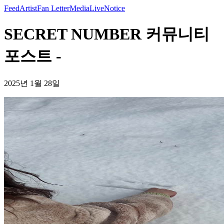
Feed
Artist
Fan Letter
Media
Live
Notice
SECRET NUMBER 커뮤니티
포스트 -
2025년 1월 28일