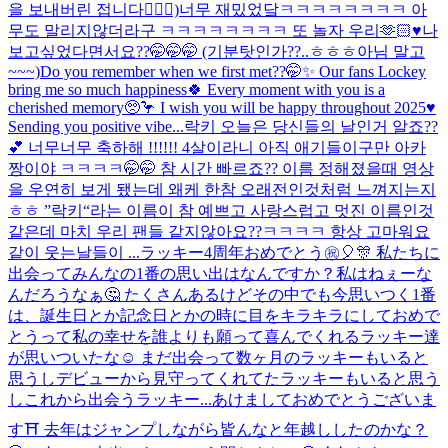
을 보내버린 접니다🙇🏻‍♀️)
너무 재밌었닼ㅋㅋㅋㅋㅋㅋㅋㅋ 아
무도 말리지않더라구 ㅋㅋㅋㅋㅋㅋㅋㅋ 또 놀자 우리🫶🏻♥️
나
보고싶었다면서요??🤭🤭🤭 (기분탓인가??..ㅎㅎㅎ아님 말고
~~~)
Do you remember when we first met??🤭✨ Our fans Lockey
bring me so much happiness🍀 Every moment with you is a
cherished memory🥺🦩 I wish you will be happy throughout 2025♥️
Sending you positive vibe...
락키 오늘은 당신들의 날인거 알죠??
💕 너무너무 축하해 !!!!!! 4살이라니 아직 애기들이구만 아카
짱이야 ㅋㅋㅋㅋ🤭🤭 참 시간 빠르죠?? 이름 정해졌을때 영상
을 우연히 보게 됐는데 왜케 한참 오래전인것처럼 느껴지는지
ㅎㅎ ”락키“라는 이름이 참 예쁘고 사랑스럽고 멋진 이름인것
같은데 마치 우리 팬들 같지않아요??ㅋㅋㅋㅋ 항상 고마워요
같이 웃는날들이 ...
ラッキー4周年おめでとう㊗️🎈🎊 私たちに
出会ってみんなの1番の思い出はなんですか？私はねぇーな
んだろうなぁ🤔 たくさんあるけどその中でも今思いつく1番
は、誕生日とか記念日とかの時に目をキラキラにしておめで
とうって私の幸せを誰よりも願って喜んでくれるラッキー達
が思いついたな☺️ まだ出会って数ヶ月のラッキーもいると
思うしデビューから見守ってくれてたラッキーもいると思う
しこれから出会うラッキー...
あけましておめでとうございま
す⛩ 去年はジャンプしながら皆んなと年越ししたのかな？