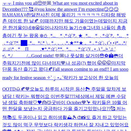
ㅜㅜ I miss you all🥺🫶🏼 What are you most excited about in
December??? 🥰 ((you know the answer I’m expecting😏😏😏
HAHAHA))
한달전사진 이제 올리기 ㅋㅋㅋㅋㅋ 디타랑 해방
촌 데이트 한 날🍂 이때까지만 해도 가을이였는데말이지 지금
은 한겨울이네❄️😬
일어나자마자 놀기⛄❄️
그녀와 나들이 총총
총
여긴 첫 눈 왔옹 ❄️⛄️ ˛*.。˛*˛.*☆҉ *.˛★ ˛*.。˛* ˛. *☆҉ *. ˛*.。˛*
˛. *☆҉ °*_██_*.。*/.*˛\ .˛* .˛。.˛.*.★**★ 。* . *☆҉ ˛. (´• ̮•)*.. .*/
♫.♫\*˛. * ˛_Π_____.♥*.*☆҉ ˛**. ˛*.。˛. *☆҉ .°( . • .) °../• '♫ '
•\.˛*./______/...
Good night! 🫶🏼
나 풋살화 살거야😳⚽️🏟️🥅
더
추워지기전에 많이 다녀야지🤎
나 성공(?) 했어 🤭🤭🤭
마지막
단풍 등산 즐기고 왔다🍂
Fall season coming to an end!! I am sooo
ready for festive season ✧˚ ༘ ⋆｡˚
락키가 보고싶어 한 오늘의
OOTD🌰🍂🤎
오늘도 하루의 시작은 등산🏞️ 주말을 알차게 보
냈당 ! 락키는 뭐했어요 이번주말???
세상에서 제일 예쁜 수담
냥 생일 축하해🤍🖤🎂😽
굿바이 October🤎🦩 락키들은 10월 어
떤 한달을 보냈는지 궁금하다 가을 즐기고있었나요??🥰 저는
책📚도 두권이나 읽고 취미생활⛰️🎾🎨📸도 즐겨 하고 맛있는
것도 많이 먹구 무엇보다 락키생각 하면서 잘 지내고 있었어요