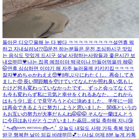
돌아온 디오🤍
올해 눈 다 봤다 ㅋㅋㅋㅋㅋㅋㅋㅋㅋ
설연휴 뭐
하고 지내실려낭??🤔운전 하는분들은 운전 조심하시구 맛있
는 음식도 맛있게 드시구 설날 사랑하는사람들과 좋은시간 보
내요🫶🏻💗나는 집콕 예정이야 떡국이나 만들어먹을까 해🤭
🤭연휴 심심하면 이야기 해 자주 놀러올께 키키키킼ㅋㅋㅋㅋ
잘자💗
めちゃかわええ🥺💗
8年ぶりにわたくし、再会してき
ました🥺 長い間距離を空けていてなんだか照れ臭い気もし
たけど何も変わっていなかったです。 ずっと会ってなくて
も今も変わらず私に元気と幸せをくれるあなた。 これから
はもう少し近くで見守ろうと心に決めました。 半年に一回
は再会できるように努力しようと思いました、関係というの
もお互いの努力が大事だもんね🤭🤭🤭 そんな一蘭ほんとう
に今日はありがとうございました🙇🏻...
생일 축하해 지니😘
˖ﾟ*⑅🎂ᴴᴬᴾᴾᵞ ᴮᴵᴿᵀᴴᴰᴬᵞ 🎂⑅*˖ﾟ 오늘도 내일도 사랑 가득 축복 많이
받구 행복한 날이 되길 바래🫶🏻💕✨ (사실 어제 8분 늦게 카톡