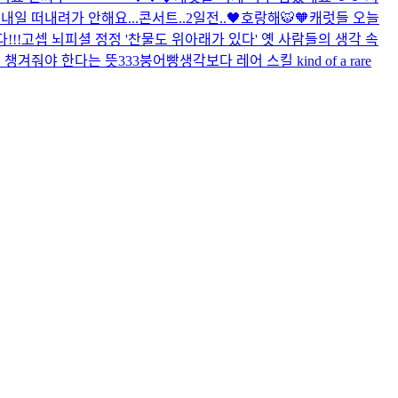
내일 떠내려가 안해요...
콘서트..2일전..🖤
호랑해🐯🧡
캐럿들 오늘
!!!
고셉 뇌피셜 정정 '찬물도 위아래가 있다' 옛 사람들의 생각 속
저 챙겨줘야 한다는 뜻
333
붕어빵
생각보다 레어 스킬 kind of a rare