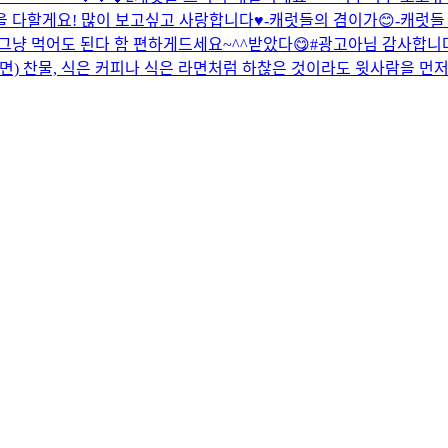
다할게요! 많이 보고싶고 사랑합니다♥️-캐럿들의 겸이가😊-
캐럿들 
 그냥 먹어도 된다 함 편하게드세요~^^
받았다😋#광고아님 감사합니다
라면) 찬물, 식은 커피나 식은 라면처럼 하찮은 것이라도 윗사람을 먼