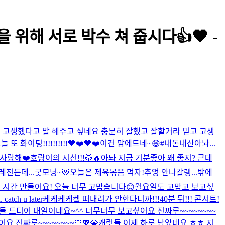
위해 서로 박수 쳐 줍시다👍🖤 -
고 고생했다고 말 해주고 싶네요 충분히 잘했고 잘할거라 믿고 고생
늘 또 화이팅!!!!!!!!!!💙❤️💙❤️
이건 맘에드네~😆#내돈내산
아놔...
사랑해❤️
호랑이의 시선!!!🐯🔥
아놔 지금 기분좋아 왜 좋지? 근데
레전든데...
굿모닝~🐯
오늘은 제육볶음 먹자!
추엉 안나갈랭...
밖에
은 시간 만들어요! 오늘 너무 고맙습니다😊
월요일도 고맙고 보고싶
tch u later
케케케케켘 떠내려가 안한다니까!!!
40분 뒤!!! 콘서트!
들 드디어 내일이네요~^^ 너무너무 보고싶어요 진짜루~~~~~~~~
 진짜루~~~~~~~~💙💖💎
캐럿들 이제 하루 남았네요 ㅎㅎ 지