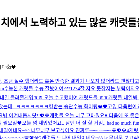
위치에서 노력하고 있는 많은 캐럿들을 
다👍🖤
, 조금 실수 했더라도 혹은 만족한 결과가 나오지 않더라도 괜찮다
em
수능본 캐럿들 수능 잘봤어여???
1234
잘 자요.
못참지는 부탁이지
오
 내일 올려줄게영ㅎㅎ 오늘 수고했어여 캐럿드을 ㅎㅎ
캐럿들 내일봐 
알았는데...ㅋㅋㅋㅋㅋㅋㅋ
킹받는 승관
수능 화이팅❤️🖤
고잉 다음편이 
병 이겨내봅시닷!!💖💙
캐럿들 오늘 너무 고마워요♥️ 다음에 또 좋
 월요일🖤
오늘 넘 재밌었어요.. 담엔 더 잘 할 거임.. had so much fun. ca
일이네요~^^ 너무너무 보고싶어요 진짜루~~~~~~~~💙💖💎4
캐럿
~~~~~💙💖💎2
캐럿들 드디어 내일이네요~^^ 너무너무 보고싶어요