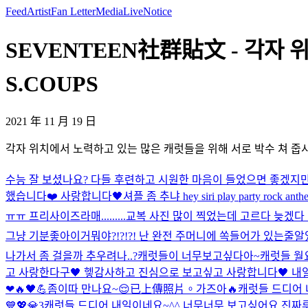
Feed
Artist
Fan Letter
Media
Live
Notice
SEVENTEEN社群貼文 - 각자 
S.COUPS
2021 年 11 月 19 日
각자 위치에서 노력하고 있는 많은 캐럿들을 위해 서로 박수 쳐 줍시
수능 잘 보셨나요? 다들 후련하고 시원한 마음이 들었으면 좋겠지만
했습니다❤️ 사랑합니다🖤
셔플 좀 추냐 hey siri play party rock anth
ㅠㅠ 프리사이즈라매.........
교복 사진 많이 찍었는데 고르다 늦겠다
그냥 기분좋아
이거뭐야?!?!?! 난 완전 주머니에 쏙들어가 있는줄
나가서 좀 걸을까 추우려나..?
캐럿들이 너무보고싶다아~
캐럿들 월요
고 사랑한다구🖤 헿
감사하고 진심으로 보고싶고 사랑합니다🖤 내일
❤🔥🖤💪
좀이따 만나요~😌
已上傳照片。
가즈아🔥
캐럿들 드디어 내
💙💖💎3
캐럿들 드디어 내일이네요~^^ 너무너무 보고싶어요 진짜루~~~