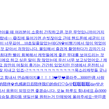
찾아올 때 여러분이 소중히 간직하고픈 것은 무엇입니까
이거지
네~~ 😆
집에 들어가면 손씻잖아요 근데 핸드폰에 세균이 더
이 너무길어…10초일줄알았는데
GN💎
비행기에서 많이 먹었어
 것 같아서 걱정입니다. 몰입해서 즐겁게 촬영하다가 갑자기 다
 최대한 빨리 회복해서 캐럿들에게 좋은 무대를 보여드리는 것
에요 하고 싶은 말이 참 많았는데 우선 너무 보고싶었어요..! 캐
아요 잠깐의 며칠의 휴가는 간간히 있었지만 인생에서 온전히 나
잘 지내고 있죠~?
ㅋㅋㅋㅋㅋㅋㅋㅋㅋㅋㅋㅋ
목소리
캐럿들 굿나
고 힘내서 연습해야지⛽️！！！
3❤️💛❤️
콜라주...
3000만큼 사랑
00天的陪伴💎也感谢日后陪伴我们的你们🤍
🥳🩷3️⃣0️⃣0️⃣0️⃣day🩵🎉
서 응원이 되었으면 좋겠습니다. 오늘 하루도 힘내세요.👍
3000
최승철.
쿱따뚭 생일선물 원하는거 단체방에 올려주세요~🫶🏻
쿱