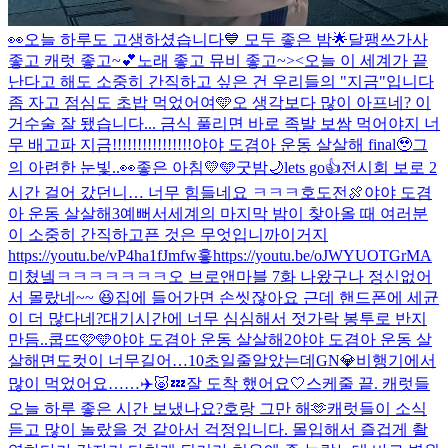
👀
오늘 하루도 고생하셨습니다💙 모두 좋은 밤🌟
달팽쓰
가사
좋고 캐럿 좋고~💕
노래 좋고 뮤비 좋고~><
오늘 이 세계가 끝
난다고 해도 소중히 간직하고 싶은 건 우리들의 "지금"입니다
좀 자고 점심도 초밥 먹었어여🩵
오 생각보다 많이 아프네? 이
거
수술 잘 됐습니다... 금식 풀리면 바로 족발 보쌈 먹어야지 너
무 배고파 지금!!!!!!!!!!!!!!!!
야야 도겸아 운동 살살해 final🥹
그
의 아련한 눈빛..👀
좋은 아침💛🩵
굿밤🌙
lets go👍
전시회 보로 2
시간 걸어 갔던니… 너무 힘들네요 ㅋㅋㅋ
호도전🍖
야야 도겸
아 운동 살살해3
예뻐서
세계의 마지막 밤이 찾아올 때 여러분
이 소중히 간직하고픈 것은 무엇입니까
이거지
https://youtu.be/vP4ha1fJmfw
흫
https://youtu.be/oJWYUOTGrMA
미쳤넼ㅋㅋㅋㅋㅋㅋㅋ
오 브로앤마블 7화 나왔구나 정신없어
서 몰랐네~~ 😆
집에 들어가면 손씻잖아요 근데 핸드폰에 세균
이 더 많다네?
대기시간에 너무 심심해서 젓가락 봉투로 반지
만듬..
쿱뜨🩷🩵
야야 도겸아 운동 살살해2
야야 도겸아 운동 살
살해
면도컷이 너무길어…10초일줄알았는데
GN💎
비행기에서
많이 먹었어요……✈️🐷💤
잘 도착 했어요🤍
스케줄 끝. 캐럿들
오늘 하루 좋은 시간 보냈나요?
호랑 그만 해🫶
캐럿들이 소식
듣고 많이 놀랐을 것 같아서 걱정입니다. 몰입해서 즐겁게 촬