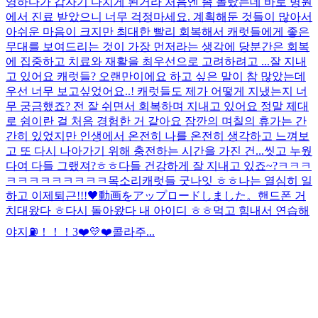
영하다가 갑자기 다치게 된거라 처음엔 좀 놀랐는데 바로 병원
에서 진료 받았으니 너무 걱정마세요. 계획해둔 것들이 많아서
아쉬운 마음이 크지만 최대한 빨리 회복해서 캐럿들에게 좋은
무대를 보여드리는 것이 가장 먼저라는 생각에 당분간은 회복
에 집중하고 치료와 재활을 최우선으로 고려하려고 ...
잘 지내
고 있어요 캐럿들? 오랜만이에요 하고 싶은 말이 참 많았는데
우선 너무 보고싶었어요..! 캐럿들도 제가 어떻게 지냈는지 너
무 궁금했죠? 전 잘 쉬면서 회복하며 지내고 있어요 정말 제대
로 쉼이란 걸 처음 경험한 거 같아요 잠깐의 며칠의 휴가는 간
간히 있었지만 인생에서 온전히 나를 온전히 생각하고 느껴보
고 또 다시 나아가기 위해 충전하는 시간을 가진 건...
씻고 누웠
다여 다들 그랬져?ㅎㅎ
다들 건강하게 잘 지내고 있죠~?
ㅋㅋㅋ
ㅋㅋㅋㅋㅋㅋㅋㅋㅋ
목소리
캐럿들 굿나잇 ㅎㅎ나는 열심히 일
하고 이제퇴근!!!🖤
動画をアップロードしました。
핸드폰 거
치대왔다 ㅎ
다시 돌아왔다 내 아이디 ㅎㅎ
먹고 힘내서 연습해
야지⛽️！！！
3❤️💛❤️
콜라주...