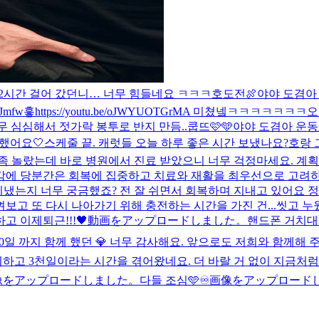
2시간 걸어 갔던니… 너무 힘들네요 ㅋㅋㅋ
호도전🍖
야야 도겸아
fJmfw
흫
https://youtu.be/oJWYUOTGrMA 미쳤넼ㅋㅋㅋㅋㅋㅋㅋ
오
 심심해서 젓가락 봉투로 반지 만듬..
쿱뜨🩷🩵
야야 도겸아 운동
 했어요🤍
스케줄 끝. 캐럿들 오늘 하루 좋은 시간 보냈나요?
호랑 
좀 놀랐는데 바로 병원에서 진료 받았으니 너무 걱정마세요. 계
에 당분간은 회복에 집중하고 치료와 재활을 최우선으로 고려하려
지냈는지 너무 궁금했죠? 전 잘 쉬면서 회복하며 지내고 있어요 
고 또 다시 나아가기 위해 충전하는 시간을 가진 건...
씻고 누
 이제퇴근!!!🖤
動画をアップロードしました。
핸드폰 거치대
00일 까지 함께 했던 💎 너무 감사해요. 앞으로도 저희와 함께해
하고 3천일이라는 시간을 겪어왔네요. 더 바랄 거 없이 지금처
像をアップロードしました。
다들 조심🩵
♾️
画像をアップロード