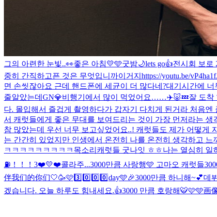
그의 아련한 눈빛..👀
좋은 아침💛🩵
굿밤🌙
lets go👍
전시회 보로 
중히 간직하고픈 것은 무엇입니까
이거지
https://youtu.be/vP4ha1
면 손씻잖아요 근데 핸드폰에 세균이 더 많다네?
대기시간에 너무
줄알았는데
GN💎
비행기에서 많이 먹었어요……✈️🐷💤
잘 도착
다. 몰입해서 즐겁게 촬영하다가 갑자기 다치게 된거라 처음엔 
서 캐럿들에게 좋은 무대를 보여드리는 것이 가장 먼저라는 생각
참 많았는데 우선 너무 보고싶었어요..! 캐럿들도 제가 어떻게 
는 간간히 있었지만 인생에서 온전히 나를 온전히 생각하고 느껴보
ㅋㅋㅋㅋㅋㅋㅋㅋㅋ
목소리
캐럿들 굿나잇 ㅎㅎ나는 열심히 일하고
⛽️！！！
3❤️💛❤️
콜라주...
3000만큼 사랑행🩵 고마오 캐럿들
30
伴我们的你们🤍
🥳🩷3️⃣0️⃣0️⃣0️⃣day🩵🎉
3000만큼 하니해~💕
데뷔
겠습니다. 오늘 하루도 힘내세요.👍
3000 만큼 호랑해🐯🩷🩵
画