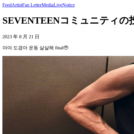
Feed
Artist
Fan Letter
Media
Live
Notice
SEVENTEENコミュニティの投稿 -
2023 年 8 月 21 日
야야 도겸아 운동 살살해 final🥹