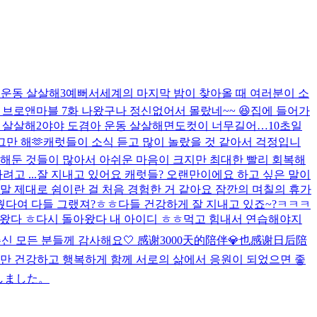
 운동 살살해3
예뻐서
세계의 마지막 밤이 찾아올 때 여러분이 소
 브로앤마블 7화 나왔구나 정신없어서 몰랐네~~ 😆
집에 들어가
 살살해2
야야 도겸아 운동 살살해
면도컷이 너무길어…10초일
그만 해🫶
캐럿들이 소식 듣고 많이 놀랐을 것 같아서 걱정입니
획해둔 것들이 많아서 아쉬운 마음이 크지만 최대한 빨리 회복해
고 ...
잘 지내고 있어요 캐럿들? 오랜만이에요 하고 싶은 말이
정말 제대로 쉼이란 걸 처음 경험한 거 같아요 잠깐의 며칠의 휴가
웠다여 다들 그랬져?ㅎㅎ
다들 건강하게 잘 지내고 있죠~?
ㅋㅋㅋ
왔다 ㅎ
다시 돌아왔다 내 아이디 ㅎㅎ
먹고 힘내서 연습해야지
 주신 모든 분들께 감사해요🤍 感谢3000天的陪伴💎也感谢日后陪
럼만 건강하고 행복하게 함께 서로의 삶에서 응원이 되었으면 좋
しました。