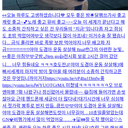
👀
오늘 하루도 고생하셨습니다💙 모두 좋은 밤🌟
달팽쓰
가사 좋고
캐럿 좋고~💕
노래 좋고 뮤비 좋고~><
오늘 이 세계가 끝난다고 해
도 소중히 간직하고 싶은 건 우리들의 "지금"입니다
좀 자고 점심
도 초밥 먹었어여🩵
오 생각보다 많이 아프네? 이거
수술 잘 됐습니
다... 금식 풀리면 바로 족발 보쌈 먹어야지 너무 배고파 지
금!!!!!!!!!!!!!!!!
야야 도겸아 운동 살살해 final🥹
그의 아련한 눈빛..
👀
좋은 아침💛🩵
굿밤🌙
lets go👍
전시회 보로 2시간 걸어 갔던
니… 너무 힘들네요 ㅋㅋㅋ
호도전🍖
야야 도겸아 운동 살살해3
예
뻐서
세계의 마지막 밤이 찾아올 때 여러분이 소중히 간직하고픈
것은 무엇입니까
이거지
https://youtu.be/vP4ha1fJmfw
흫
https://youtu.be/oJWYUOTGrMA 미쳤넼ㅋㅋㅋㅋㅋㅋㅋ
오 브로
앤마블 7화 나왔구나 정신없어서 몰랐네~~ 😆
집에 들어가면 손씻
잖아요 근데 핸드폰에 세균이 더 많다네?
대기시간에 너무 심심해
서 젓가락 봉투로 반지 만듬..
쿱뜨🩷🩵
야야 도겸아 운동 살살해2
야야 도겸아 운동 살살해
면도컷이 너무길어…10초일줄알았는데
GN💎
비행기에서 많이 먹었어요……✈️🐷💤
잘 도착 했어요🤍
스
케줄 끝. 캐럿들 오늘 하루 좋은 시간 보냈나요?
호랑 그만 해🫶
캐