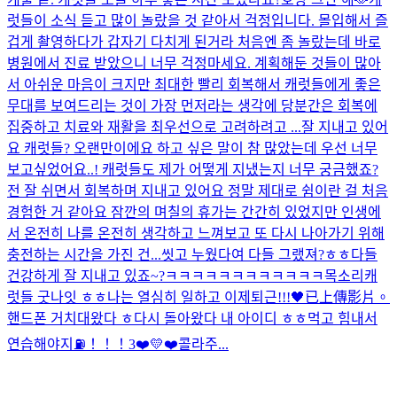
럿들이 소식 듣고 많이 놀랐을 것 같아서 걱정입니다. 몰입해서 즐
겁게 촬영하다가 갑자기 다치게 된거라 처음엔 좀 놀랐는데 바로
병원에서 진료 받았으니 너무 걱정마세요. 계획해둔 것들이 많아
서 아쉬운 마음이 크지만 최대한 빨리 회복해서 캐럿들에게 좋은
무대를 보여드리는 것이 가장 먼저라는 생각에 당분간은 회복에
집중하고 치료와 재활을 최우선으로 고려하려고 ...
잘 지내고 있어
요 캐럿들? 오랜만이에요 하고 싶은 말이 참 많았는데 우선 너무
보고싶었어요..! 캐럿들도 제가 어떻게 지냈는지 너무 궁금했죠?
전 잘 쉬면서 회복하며 지내고 있어요 정말 제대로 쉼이란 걸 처음
경험한 거 같아요 잠깐의 며칠의 휴가는 간간히 있었지만 인생에
서 온전히 나를 온전히 생각하고 느껴보고 또 다시 나아가기 위해
충전하는 시간을 가진 건...
씻고 누웠다여 다들 그랬져?ㅎㅎ
다들
건강하게 잘 지내고 있죠~?
ㅋㅋㅋㅋㅋㅋㅋㅋㅋㅋㅋㅋ
목소리
캐
럿들 굿나잇 ㅎㅎ나는 열심히 일하고 이제퇴근!!!🖤
已上傳影片。
핸드폰 거치대왔다 ㅎ
다시 돌아왔다 내 아이디 ㅎㅎ
먹고 힘내서
연습해야지⛽️！！！
3❤️💛❤️
콜라주...