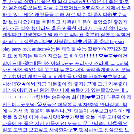
루 마무리 잘하고! 좋은 밤 되길 바래요♥️ 내일은 더 좋은 하루
가 될거야😊
오늘도 다들 수고했어요~☺️
🖤
각자 위치에서 노력
하고 있는 많은 캐럿들을 위해 서로 박수 쳐 줍시다👍🖤
수능
잘 보셨나요? 다들 후련하고 시원한 마음이 들었으면 좋겠지
만, 조금 실수 했더라도 혹은 만족한 결과가 나오지 않더라도
괜찮다고 고생했다고 말 해주고 싶네요 충분히 잘했고 잘할거
라 믿고 고생했습니다❤️ 사랑합니다🖤
셔플 좀 추냐 hey siri
play party rock anthem
수능본 캐럿들 수능 잘봤어여???
1234
잘
자요.
못참지는 부탁이지
오늘 또 화이팅!!!!!!!!!!💙❤️💙❤️
이건
맘에드네~😆#내돈내산
아놔...ㅠㅠ 프리사이즈라매.........
교복
사진 많이 찍었는데 고르다 늦겠다 내일 올려줄게영ㅎㅎ 오늘
수고했어여 캐럿드을 ㅎㅎ
캐럿들 내일봐 사랑해❤️
호랑이의
시선!!!🐯🔥
아놔 지금 기분좋아 왜 좋지? 근데 그냥 기분좋아
이거뭐야?!?!?! 난 완전 주머니에 쏙들어가 있는줄알았는데...
ㅋㅋㅋㅋㅋㅋㅋ
킹받는 승관
수능 화이팅❤️🖤
고잉 다음편이 레
전든데...
굿모닝~🐯
오늘은 제육볶음 먹자!
추엉 안나갈랭...
밖
에 나가서 좀 걸을까 추우려나..?
캐럿들이 너무보고싶다아~
캐
럿들 월요병 이겨내봅시닷!!💖💙
캐럿들 오늘 너무 고마워요♥️
다음에 또 좋은 시간 만들어요! 오늘 너무 고맙습니다😊
월요
일도 고맙고 보고싶고 사랑한다구🖤 헿
감사하고 진심으로 보