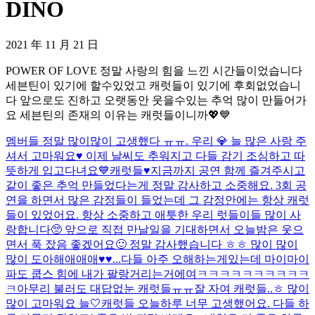
DINO
2021 年 11 月 21 日
POWER OF LOVE 정말 사랑의 힘을 느낀 시간들이었습니다
세븐틴이 있기에 할수있었고 캐럿들이 있기에 후회없었습니
다 앞으로도 진하고 오랫동안 웃을수있는 추억 많이 만들어가
요 세븐틴의 존재의 이유는 캐럿들이니까💖💙
멤버들 정말 많이많이 고생했다 ㅠㅠ. 우리 💎 늘 많은 사랑 주
셔서 고마워요♥️ 이제 날씨도 추워지고 다들 감기 조심하고 따
뜻하게 입고다녀요💙
캐럿들♥️지금까지 공연 함께 즐겨주시고
같이 좋은 추억 만들었다는게 정말 감사하고 소중해요. 3회 공
연을 하면서 많은 감정들이 들었는데 그 감정안에는 항상 캐럿
들이 있었어요. 항상 소중하고 애틋한 우리 럿들이들 많이 사
랑합니다🥺 앞으로 직접 만날일을 기대하면서 오늘밤은 웃으
면서 푹 잤음 좋겠어요🙂 정말 감사했습니다 ㅎㅎ 많이 많이
많이 도아해애애애♥️♥...
다들 아주 오해하는게있는데 마이마이
파도 쿱스 힘에 내가 팔랑거리는거에여ㅋㅋㅋㅋㅋㅋㅋㅋㅋㅋ
ㅋ
아무리 불러도 대답없눈 캐럿들ㅠㅠ
잘 자여 캐럿들..ㅎ 많이
많이 고마워요 늘🤍
캐럿들 오늘하루 너무 고생했어요. 다들 하