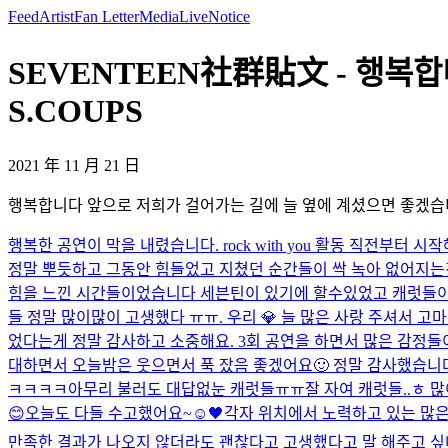
Feed
Artist
Fan Letter
Media
Live
Notice
SEVENTEEN社群貼文 - 행복합
S.COUPS
2021 年 11 月 21 日
행복합니다 앞으로 저희가 걸어가는 길에 늘 옆에 계셨으면 좋겠습
행복한 공연이 막을 내렸습니다. rock with you 활동 직전
정말 뿌듯하고 그동안 힘들었고 지쳤던 순간들이 싹 녹아 없어지는것 같네
힘을 느낀 시간들이었습니다 세븐틴이 있기에 할수있었고 캐럿들이
들 정말 많이많이 고생했다 ㅠㅠ. 우리 💎 늘 많은 사랑 주셔서 
었다는게 정말 감사하고 소중해요. 3회 공연을 하면서 많은 감정들
대하면서 오늘밤은 웃으면서 푹 잤음 좋겠어요🙂 정말 감사했습니다 
ㅋㅋㅋㅋ
아무리 불러도 대답없눈 캐럿들ㅠㅠ
잘 자여 캐럿들..ㅎ 
😊
오늘도 다들 수고했어요~☺️
🖤
각자 위치에서 노력하고 있는 많은 
만족한 결과가 나오지 않더라도 괜찮다고 고생했다고 말 해주고 싶