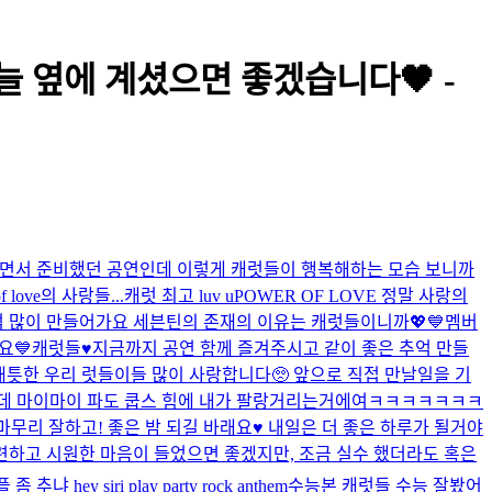
늘 옆에 계셨으면 좋겠습니다🖤 -
고 하면서 준비했던 공연인데 이렇게 캐럿들이 행복해하는 모습 보니까
ove의 사랑들...
캐럿 최고 luv u
POWER OF LOVE 정말 사랑의
많이 만들어가요 세븐틴의 존재의 이유는 캐럿들이니까💖💙
멤버
요💙
캐럿들♥️지금까지 공연 함께 즐겨주시고 같이 좋은 추억 만들
애틋한 우리 럿들이들 많이 사랑합니다🥺 앞으로 직접 만날일을 기
데 마이마이 파도 쿱스 힘에 내가 팔랑거리는거에여ㅋㅋㅋㅋㅋㅋㅋ
무리 잘하고! 좋은 밤 되길 바래요♥️ 내일은 더 좋은 하루가 될거야
후련하고 시원한 마음이 들었으면 좋겠지만, 조금 실수 했더라도 혹은
 좀 추냐 hey siri play party rock anthem
수능본 캐럿들 수능 잘봤어