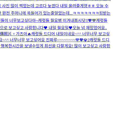
 사진 많이 찍었는데 고르다 늦겠다 내일 올려줄게영ㅎㅎ 오늘 수
! 난 완전 주머니에 쏙들어가 있는줄알았는데...ㅋㅋㅋㅋㅋㅋㅋ
킹받는
럿들이 너무보고싶다아~
캐럿들 월요병 이겨내봅시닷!!💖💙
캐럿들
으로 보고싶고 사랑합니다🖤 내일 월요일🖤
오늘 넘 재밌었어요..
傳照片。
가즈아🔥
캐럿들 드디어 내일이네요~^^ 너무너무 보고싶
^^ 너무너무 보고싶어요 진짜루~~~~~~~~💙💖💎2
캐럿들 드디
께 행복한시간을 보낼수있게 최선을 다할게요! 많이 보고싶고 사랑합