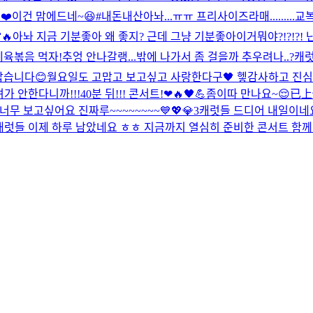
❤️
이건 맘에드네~😆#내돈내산
아놔...ㅠㅠ 프리사이즈라매.........
교복
🔥
아놔 지금 기분좋아 왜 좋지? 근데 그냥 기분좋아
이거뭐야?!?!?
제육볶음 먹자!
추엉 안나갈랭...
밖에 나가서 좀 걸을까 추우려나..?
캐
맙습니다😊
월요일도 고맙고 보고싶고 사랑한다구🖤 헿
감사하고 진심
가 안한다니까!!!
40분 뒤!!! 콘서트!❤🔥🖤💪
좀이따 만나요~😌
已上
무 보고싶어요 진짜루~~~~~~~~💙💖💎3
캐럿들 드디어 내일이네요~
캐럿들 이제 하루 남았네요 ㅎㅎ 지금까지 열심히 준비한 콘서트 함