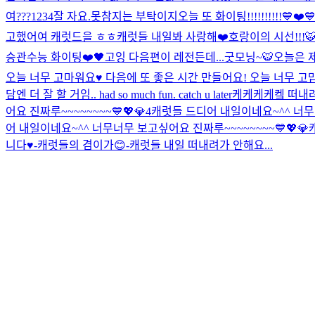
여???
1234
잘 자요.
못참지는 부탁이지
오늘 또 화이팅!!!!!!!!!!💙❤️
고했어여 캐럿드을 ㅎㅎ
캐럿들 내일봐 사랑해❤️
호랑이의 시선!!!🐯
승관
수능 화이팅❤️🖤
고잉 다음편이 레전든데...
굿모닝~🐯
오늘은 
오늘 너무 고마워요♥️ 다음에 또 좋은 시간 만들어요! 오늘 너무 고
담엔 더 잘 할 거임.. had so much fun. catch u later
케케케케켘 떠내려
어요 진짜루~~~~~~~~💙💖💎4
캐럿들 드디어 내일이네요~^^ 너무너
어 내일이네요~^^ 너무너무 보고싶어요 진짜루~~~~~~~~💙💖💎
니다♥️-캐럿들의 겸이가😊-
캐럿들 내일 떠내려가 안해요...