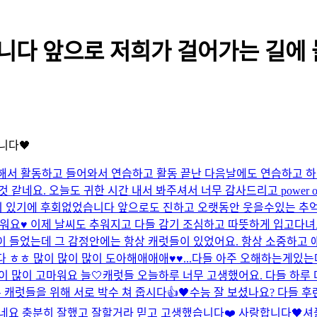
니다 앞으로 저희가 걸어가는 길에 
니다🖤
부터 시작해서 활동하고 들어와서 연습하고 활동 끝난 다음날에도 연습하
요. 오늘도 귀한 시간 내서 봐주셔서 너무 감사드리고 power of l
 있기에 후회없었습니다 앞으로도 진하고 오랫동안 웃을수있는 추억 
고마워요♥️ 이제 날씨도 추워지고 다들 감기 조심하고 따뜻하게 입고다녀
이 들었는데 그 감정안에는 항상 캐럿들이 있었어요. 항상 소중하고 
ㅎㅎ 많이 많이 많이 도아해애애애♥️♥...
다들 아주 오해하는게있는
많이 많이 고마워요 늘🤍
캐럿들 오늘하루 너무 고생했어요. 다들 하루 마
캐럿들을 위해 서로 박수 쳐 줍시다👍🖤
수능 잘 보셨나요? 다들 
네요 충분히 잘했고 잘할거라 믿고 고생했습니다❤️ 사랑합니다🖤
셔플