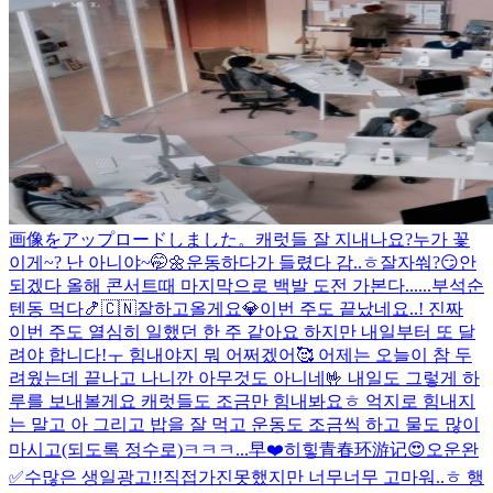
画像をアップロードしました。
캐럿들 잘 지내나요?
누가 꽃
이게~? 난 아니야~🤭🌼
운동하다가 들렸다 감..ㅎ
잘자쒀?😏
안
되겠다 올해 콘서트때 마지막으로 백발 도전 가본다......
부석순
텐동 먹다🍤
🇨🇳잘하고올게요💎
이번 주도 끝났네요..! 진짜
이번 주도 열심히 일했던 한 주 같아요 하지만 내일부터 또 달
려야 합니다!ㅜ 힘내야지 뭐 어쩌겠어🥰 어제는 오늘이 참 두
려웠는데 끝나고 나니깐 아무것도 아니네🤟 내일도 그렇게 하
루를 보내볼게요 캐럿들도 조금만 힘내봐요ㅎ 억지로 힘내지
는 말고 아 그리고 밥을 잘 먹고 운동도 조금씩 하고 물도 많이
마시고(되도록 정수로)ㅋㅋㅋ...
早❤️
히힣
青春环游记😍
오운완
✅
수많은 생일광고!!직접가진못했지만 너무너무 고마워..ㅎ 행