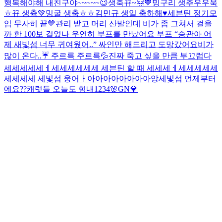
행복해야해 내친구야~~~~~😉
생축뀨~🤗💙
밍구리 생추우우욱
ㅎ
뀨 생츅💚
밍굴 생축ㅎㅎ
김민규 생일 축하해♥️
세븐틴 정기모
임 무사히 끝💛
관리 받고 머리 산발인데 비가 좀 그쳐서 걸을
까 한 100보 걸었나 우연히 부프를 만났어요 부프 “승관아 어
제 새빛섬 너무 귀여웠어..” 싸인만 해드리고 도망갔어요
비가
많이 온다..☔️ 주르륵 주르륵💦
진짜 죽고 싶을 만큼 부끄럽다
세세세세세ㅔ세세세세세세 세븐틴 할 때 세세세ㅔ세세세세세
세세세세 세빛섬 웅어ㅏ아아아아아아아아앙
세빛섬 언제부터
에요??
캐럿들 오늘도 힘내
1234
🌸GN💎