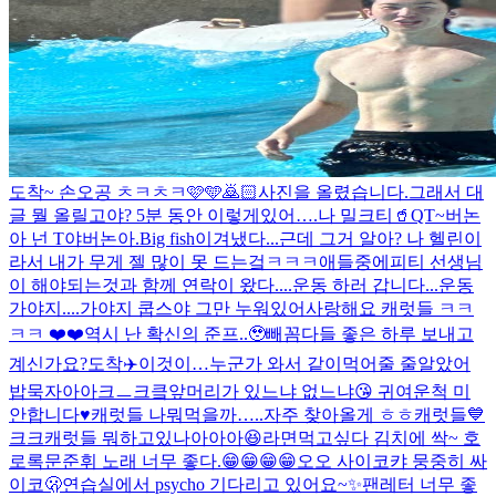
도착~ 손오공 ㅊㅋㅊㅋ🩷🩵🙇🏻
사진을 올렸습니다.
그래서 대
글 뭘 올릴고야? 5분 동안 이렇게있어….
나 밀크티🥤
QT~
버논
아 넌 T야
버논아.
Big fish
이겨냈다...근데 그거 알아? 나 헬린이
라서 내가 무게 젤 많이 못 드는겈ㅋㅋㅋ애들중에
피티 선생님
이 해야되는것과 함께 연락이 왔다....운동 하러 갑니다...
운동
가야지....가야지 쿱스야 그만 누워있어
사랑해요 캐럿들 ㅋㅋ
ㅋㅋ ❤️❤️
역시 난 확신의 준프..🥹
빼꼼
다들 좋은 하루 보내고
계신가요?
도착✈️
이것이…누군가 와서 같이먹어줄 줄알았어
밥묵자아아크ㅡ크킄
앞머리가 있느냐 없느냐😘 귀여운척 미
안합니다♥️
캐럿들 나뭐먹을까…..
자주 찾아올게 ㅎㅎ캐럿들💙
크크
캐럿들 뭐하고있나아아아😆
라면먹고싶다 김치에 싹~ 호
로록
문준휘 노래 너무 좋다.😁😁😁😁
오오 사이코
캬 뭉중히 싸
이코🫢
연습실에서 psycho 기다리고 있어요~✨
팬레터 너무 좋