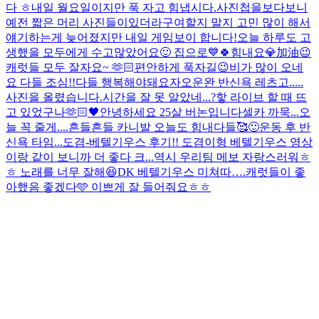
다 ㅎ
내일 월요일이지만 푹 자고 힘냅시다.
사진첩을보다보니
예전 짧은 머리 사진들이있더라구여
할지 말지 고민 많이 해서
얘기하는게 늦어졌지만 내일 게임보이 합니다!
오늘 하루도 고
생했을 모두에게 수고많았어요🙂 집으로💙
🍀힘내요💎加油😉
캐럿들 모두 잘자요~ 🫶🏻
편안하게 푹자길😉
비가 많이 오네
요 다들 조심!!
다들 행복해야돼요
자
오운완 반신욕 레츠고.....
사진을 올렸습니다.
시간을 잘 못 알았네...?핳 라이브 할 때 뜨
고 있었구나
🫶🏻🖤
안녕하세요 25살 버논입니다
셀카 까묵...오
늘 꼭 줄게....
흔들흔들 카니발 오늘도 힘내다들🥰
🙂
운동 후 반
신욕 타임...
도겸-베텔기우스 후기!! 도겸이형 베텔기우스 영상
이랑 같이 보니까 더 좋다 크...역시 우리팀 메보 자랑스러워ㅎ
ㅎ 노래를 너무 잘해😆
DK 베텔기우스 미쳐따….
캐럿들이 좋
아했음 좋겠다🩵 이쁘게 잘 들어줘요ㅎㅎ