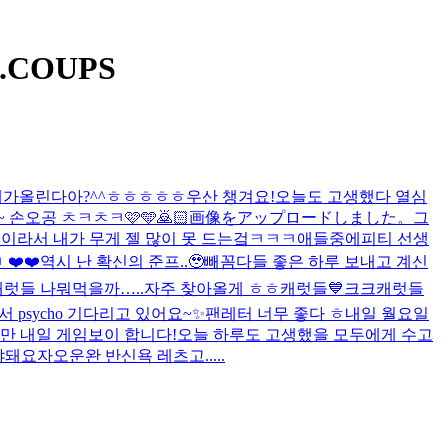
COUPS
내가올린다아?^^ㅎㅎㅎㅎㅎ
우산 챙겨요!
오늘도 고생했다 열심
 손오공 ㅊㅋㅊㅋ🩷🩵🙇🏻
画像をアップロードしました。
그
헬린이라서 내가 무게 젤 많이 못 드는겈ㅋㅋㅋ애들중에
피티 선생
❤️❤️
역시 난 확신의 준프..🥹
빼꼼
다들 좋은 하루 보내고 계신
캐럿들 나뭐먹을까…..
자주 찾아올게 ㅎㅎ캐럿들💙크크
캐럿들
 psycho 기다리고 있어요~✨
팬레터 너무 좋다 ㅎ
내일 월요일
만 내일 게임보이 합니다!
오늘 하루도 고생했을 모두에게 수고
야돼요
자
오운완 반신욕 레츠고.....