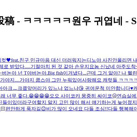
 - ㅋㅋㅋㅋㅋ원우 귀엽네 - S.
🖤feat.친구 민규
마음 대신 더러워지는
디노야 사진안올리면 
로 받았다.....기절
마치 된 것 같아 손우지
요놈 신났네 아주
도착~
~
버논아 넌 T야
버논아.
Big fish
이겨냈다...근데 그거 알아? 나 
 가야지....가야지 쿱스야 그만 누워있어
사랑해요 캐럿들 ㅋㅋㅋㅋ 
아아크ㅡ크킄
앞머리가 있느냐 없느냐😘 귀여운척 미안합니다♥️
 너무 좋다.😁😁😁😁
오오 사이코
캬 뭉중히 싸이코🫢
연습실에서
사진들이있더라구여
할지 말지 고민 많이 해서 얘기하는게 늦어졌지
🏻
편안하게 푹자길😉
비가 많이 오네요 다들 조심!!
다들 행복해