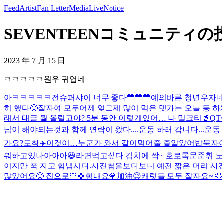
Feed
Artist
Fan Letter
Media
Live
Notice
SEVENTEENコミュニティの投稿
2023 年 7 月 15 日
ㅋㅋㅋㅋㅋ원우 귀엽네
아ㅋㅋㅋㅋㅋ전슈퍼샤이 너무 좋다
💛💛💛
예의바른 청년
우자네컷
히 했다🙂잘자여 모두
어제 엊그제 많이 먹은 댓가는 오늘 등 하체
래서 대글 뭘 올릴고야? 5분 동안 이렇게있어….
나 밀크티🥤
QT
님이 해야되는것과 함께 연락이 왔다....운동 하러 갑니다...
운동
가요?
도착✈️
이것이…누군가 와서 같이먹어줄 줄알았어
밥묵자
뭐하고있나아아아😆
라면먹고싶다 김치에 싹~ 호로록
문준휘 노래
이지만 푹 자고 힘냅시다.
사진첩을보다보니 예전 짧은 머리 
많았어요🙂 집으로💙
🍀힘내요💎加油😉
캐럿들 모두 잘자요~ 🫶