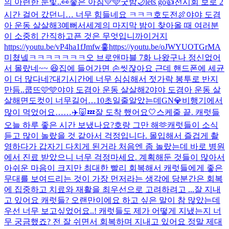
의 아련한 눈빛..👀
좋은 아침💛🩵
굿밤🌙
lets go👍
전시회 보로 2
시간 걸어 갔던니… 너무 힘들네요 ㅋㅋㅋ
호도전🍖
야야 도겸
아 운동 살살해3
예뻐서
세계의 마지막 밤이 찾아올 때 여러분
이 소중히 간직하고픈 것은 무엇입니까
이거지
https://youtu.be/vP4ha1fJmfw
흫
https://youtu.be/oJWYUOTGrMA
미쳤넼ㅋㅋㅋㅋㅋㅋㅋ
오 브로앤마블 7화 나왔구나 정신없어
서 몰랐네~~ 😆
집에 들어가면 손씻잖아요 근데 핸드폰에 세균
이 더 많다네?
대기시간에 너무 심심해서 젓가락 봉투로 반지
만듬..
쿱뜨🩷🩵
야야 도겸아 운동 살살해2
야야 도겸아 운동 살
살해
면도컷이 너무길어…10초일줄알았는데
GN💎
비행기에서
많이 먹었어요……✈️🐷💤
잘 도착 했어요🤍
스케줄 끝. 캐럿들
오늘 하루 좋은 시간 보냈나요?
호랑 그만 해🫶
캐럿들이 소식
듣고 많이 놀랐을 것 같아서 걱정입니다. 몰입해서 즐겁게 촬
영하다가 갑자기 다치게 된거라 처음엔 좀 놀랐는데 바로 병원
에서 진료 받았으니 너무 걱정마세요. 계획해둔 것들이 많아서
아쉬운 마음이 크지만 최대한 빨리 회복해서 캐럿들에게 좋은
무대를 보여드리는 것이 가장 먼저라는 생각에 당분간은 회복
에 집중하고 치료와 재활을 최우선으로 고려하려고 ...
잘 지내
고 있어요 캐럿들? 오랜만이에요 하고 싶은 말이 참 많았는데
우선 너무 보고싶었어요..! 캐럿들도 제가 어떻게 지냈는지 너
무 궁금했죠? 전 잘 쉬면서 회복하며 지내고 있어요 정말 제대