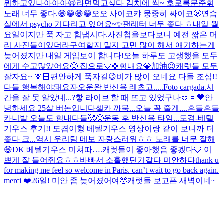
뭐하고있나아아아😆
라면먹고싶다 김치에 싹~ 호로록
문준휘
노래 너무 좋다.😁😁😁😁
오오 사이코
캬 뭉중히 싸이코🫢
연습
실에서 psycho 기다리고 있어요~✨
팬레터 너무 좋다 ㅎ
내일 월
요일이지만 푹 자고 힘냅시다.
사진첩을보다보니 예전 짧은 머
리 사진들이있더라구여
할지 말지 고민 많이 해서 얘기하는게
늦어졌지만 내일 게임보이 합니다!
오늘 하루도 고생했을 모두
에게 수고많았어요🙂 집으로💙
🍀힘내요💎加油😉
캐럿들 모두
잘자요~ 🫶🏻
편안하게 푹자길😉
비가 많이 오네요 다들 조심!!
다들 행복해야돼요
자
오운완 반신욕 레츠고.....
Foto cargada.
시
간을 잘 못 알았네...?핳 라이브 할 때 뜨고 있었구나
🫶🏻🖤
안
녕하세요 25살 버논입니다
셀카 까묵...오늘 꼭 줄게....
흔들흔들
카니발 오늘도 힘내다들🥰
🙂
운동 후 반신욕 타임...
도겸-베텔
기우스 후기!! 도겸이형 베텔기우스 영상이랑 같이 보니까 더
좋다 크...역시 우리팀 메보 자랑스러워ㅎㅎ 노래를 너무 잘해
😆
DK 베텔기우스 미쳐따….
캐럿들이 좋아했음 좋겠다🩵 이
쁘게 잘 들어줘요ㅎㅎ
바빠서 소홀했던거같다 미안하다
thank u
for making me feel so welcome in Paris. can’t wait to go back again.
merci ❤️
26일! 미안 좀 늦어졌어여🥹
캐럿들 보고픈 새벽이네~