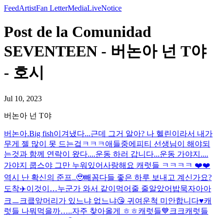
Feed
Artist
Fan Letter
Media
Live
Notice
Post de la Comunidad
SEVENTEEN - 버논아 넌 T야
- 호시
Jul 10, 2023
버논아 넌 T야
버논아.
Big fish
이겨냈다...근데 그거 알아? 나 헬린이라서 내가
무게 젤 많이 못 드는겈ㅋㅋㅋ애들중에
피티 선생님이 해야되
는것과 함께 연락이 왔다....운동 하러 갑니다...
운동 가야지....
가야지 쿱스야 그만 누워있어
사랑해요 캐럿들 ㅋㅋㅋㅋ ❤️❤️
역시 난 확신의 준프..🥹
빼꼼
다들 좋은 하루 보내고 계신가요?
도착✈️
이것이…누군가 와서 같이먹어줄 줄알았어
밥묵자아아
크ㅡ크킄
앞머리가 있느냐 없느냐😘 귀여운척 미안합니다♥️
캐
럿들 나뭐먹을까…..
자주 찾아올게 ㅎㅎ캐럿들💙크크
캐럿들