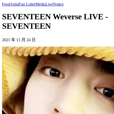
Feed
Artist
Fan Letter
Media
Live
Notice
SEVENTEEN Weverse LIVE -
SEVENTEEN
2021 年 11 月 24 日