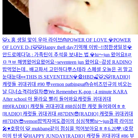
🐯x 홍
생일 맞이 우아 라이브🎂
POWER OF LOVE 💎
POWER
OF LOVE D-1
🐯
🐯
Happy the8 day
기억해 이밤~!!
정한생일🐰
💎
안드로메다🚀 : 가족틴이 추석을 보내는 법 💎
hi～jun 왔어요
8
ㄹ
ㅁㅋㅂ 해명
왔어요왔어요~seventeen jun 왔어요~
감성 RADINO
밥먹었는데.. 배고파서 고민하다
뿌스테라 스페셜 오늘은 귀 말고
눈대눈대👀
THIS IS SEVENTEEN💎🎡
HBD🍒
🐯2
🐯
[RADIO]
캐럿들 귀대귀대 #90 뿌
vernon patbingsu
🎂
슈비즈
민규의 비오는
날 디너쇼
격리8일차😎
We Remember K-pop ; 4 minute KARA
After school 아 몰라요 빨리 들어와요
캐럿들 귀대귀대
#89
[RADIO] 캐럿들 귀대귀대 #88
심심한 캐럿 들어와여ㅎㅎ
[RADIO] 캐럿들 귀대귀대 #87DIN😎
[RADIO] 캐럿들 귀대귀대
#87DIN😎
vernon
밥먹자여
도겸이의 심심책빵
hi～jun
겸콕 라이브
🎤♥️
호랑이 🐯 mukbang
같이 점심을 먹어보아요ㅎㅎ
6.20💙
:)
호랑
이의 탄생 🐯
HAPPY JUNDAY
[RADIO] 캐럿들 귀대귀대 #86 부