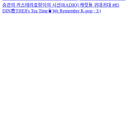
승관의 카스테라
호랑이의 시선
[RADIO] 캐럿들 귀대귀대 #85
DIN😎
THE8's Tea Time🍵
We Remember K-pop ; 3
:)