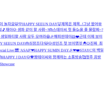
이 놀자요🐯
💛HAPPY SEEUN DAY🦊
제목은 제목..!
그냥 왔어🌸
일🎵
재이🐶 생파 같이 할 사람~?🎂
스테이씨 첫 돌🥳
올 줄 몰랐찌~?
 생일파티할 사람 모두 모여라😆🎉
해피씬데이🐹❤️근데 이제 보이
Y SEEUN DAY🎂
심장즈다!🐯🐶
성인즈 첫 브이앱🐰🐣🐱
진짜_최
ial Live 🔜 'ASAP'
❤HAPPY SUMIN DAY🎉❤
❤️STAYC의 백일
🎂HAPPY J DAY🐶💖
짱테이씨와 함께하는 소통방송🥰
첫주 음방
Showcase