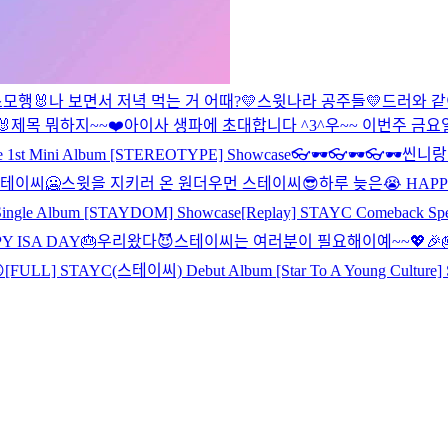
스
모행🐰
나 보면서 저녁 먹는 거 어때?
💛스윗나라 공주들💛
드러와 같

제목 뭐하지~~❤️
아이사 생파에 초대합니다 ^3^
우~~ 이번주 금요
1st Mini Album [STEREOTYPE] Showcase
👓🕶👓🕶👓🕶
씬니랑
테이씨🥶
스윗을 지키러 온 원더우먼 스테이씨😎
하루 늦은😭 HAPP
ingle Album [STAYDOM] Showcase
[Replay] STAYC Comeback Spec
Y ISA DAY🎂
우리왔다😈
스테이씨는 여러분이 필요해이예~~💖
🎉

[FULL] STAYC(스테이씨) Debut Album [Star To A Young Culture] 