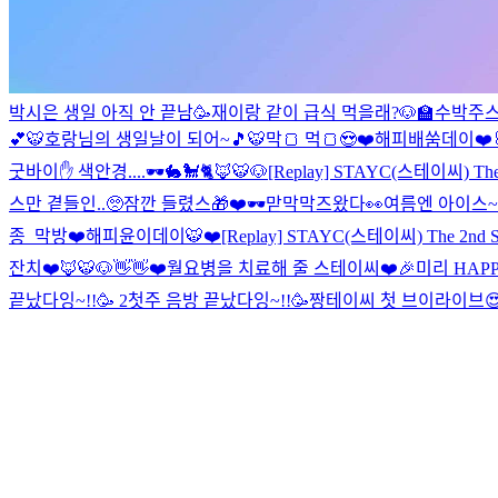
박시은 생일 아직 안 끝남🥳
재이랑 같이 급식 먹을래?🐶🏫
수박주
💕
🐯호랑님의 생일날이 되어~🎵🐯
막🍞 먹🍞😍❤️
해피배쑴데이❤️
굿바이✋ 색안경....🕶🐇🐩🐈🦊🐯🐶
[Replay] STAYC(스테이씨) The 
스만 곁들인..🥺
잠깐 들렸스🎁❤️
🕶맏막막즈왔다👀
여름엔 아이스~
종_막방
❤️해피윤이데이🐯❤️
[Replay] STAYC(스테이씨) The 2nd S
잔치❤️
🦊🐯🐶👋👋
❤️월요병을 치료해 줄 스테이씨❤️
🎉미리 HAPP
끝났다잉~!!🥳 2
첫주 음방 끝났다잉~!!🥳
짱테이씨 첫 브이라이브