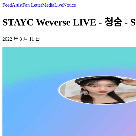
Feed
Artist
Fan Letter
Media
Live
Notice
STAYC Weverse LIVE - 청숨 - 
2022 年 8 月 11 日