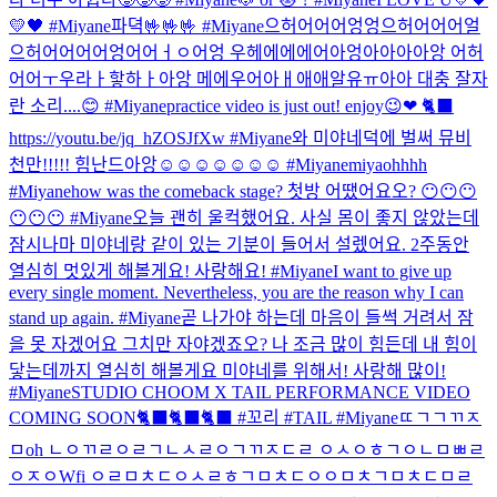
💛🖤 #Miyane
파뎍
🤟🤟🤟 #Miyane
으허어어어엉엉으허어어어얼
으허어어어어엉어어ㅓㅇ어엉 우헤에에에어아엉아아아아앙 어허
어어ㅜ우라ㅏ핳하ㅏ아앙 메에우어아ㅐ애애알유ㅠ아아 대충 잘자
란 소리....😊 #Miyane
practice video is just out! enjoy😉❤ 🐈‍⬛
https://youtu.be/jq_hZOSJfXw #Miyane
와 미야네덕에 벌써 뮤비
천만!!!!! 힘난드아앙☺☺☺☺☺☺☺ #Miyane
miyaohhhh
#Miyane
how was the comeback stage? 첫방 어땠어요오? 😶😶😶
😶😶😶 #Miyane
오늘 괜히 울컥했어요. 사실 몸이 좋지 않았는데
잠시나마 미야네랑 같이 있는 기분이 들어서 설렜어요. 2주동안
열심히 멋있게 해볼게요! 사랑해요! #Miyane
I want to give up
every single moment. Nevertheless, you are the reason why I can
stand up again. #Miyane
곧 나가야 하는데 마음이 들썩 거려서 잠
을 못 자겠어요 그치만 자야겠죠오? 나 조금 많이 힘든데 내 힘이
닿는데까지 열심히 해볼게요 미야네를 위해서! 사랑해 많이!
#Miyane
STUDIO CHOOM X TAIL PERFORMANCE VIDEO
COMING SOON🐈‍⬛🐈‍⬛🐈‍⬛ #꼬리 #TAIL #Miyane
ㄸㄱㄱㄲㅈ
ㅁoh ㄴㅇㄲㄹㅇㄹㄱㄴㅅㄹㅇㄱㄲㅈㄷㄹ ㅇㅅㅇㅎㄱㅇㄴㅁㅃㄹ
ㅇㅈㅇWfi ㅇㄹㅁㅊㄷㅇㅅㄹㅎㄱㅁㅊㄷㅇㅇㅁㅊㄱㅁㅊㄷㅁㄹ