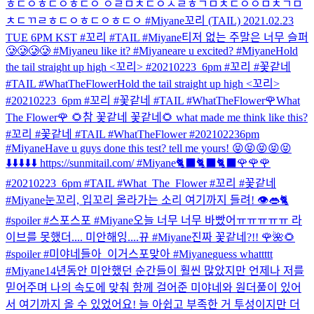
ㅎㄷㅇㅎㄷㅇㅎㄷㅇ ㅇㄹㅁㅊㄷㅇㅅㄹㅎㄱㅁㅊㄷㅇㅇㅁㅊㄱㅁ
ㅊㄷㄲㄹㅎㄷㅇㅎㄷㅇㅎㄷㅇ #Miyane
꼬리 (TAIL) 2021.02.23
TUE 6PM KST #꼬리 #TAIL #Miyane
티저 없는 주말은 너무 슬퍼
🥲🥲🥲🥲 #Miyane
u like it? #Miyane
are u excited? #Miyane
Hold
the tail straight up high <꼬리> #20210223_6pm #꼬리 #꽃같네
#TAIL #WhatTheFlower
Hold the tail straight up high <꼬리>
#20210223_6pm #꼬리 #꽃같네 #TAIL #WhatTheFlower
🌹What
The Flower🌹 🌻참 꽃같네 꽃같네🌻 what made me think like this?
#꼬리 #꽃같네 #TAIL #WhatTheFlower #202102236pm
#Miyane
Have u guys done this test? tell me yours! 😝😝😝😝😝
⬇️⬇️⬇️⬇️⬇️ https://sunmitail.com/ #Miyane
🐈‍⬛🐈‍⬛🐈‍⬛🌹🌹🌹
#20210223_6pm #TAIL #What_The_Flower #꼬리 #꽃같네
#Miyane
눈꼬리, 입꼬리 올라가는 소리 여기까지 들려! 👁️👄🐈
#spoiler #스포스포 #Miyane
오늘 너무 너무 바빴어ㅠㅠㅠㅠㅠ 라
이브를 못했더.... 미안해잉....뀨 #Miyane
진짜 꽃같네?!! 🌹🌺🌻
#spoiler #미야네들아_이거스포맞아 #Miyane
guess whattttt
#Miyane
14년동안 미안했던 순간들이 훨씬 많았지만 언제나 저를
믿어주며 나의 속도에 맞춰 함께 걸어준 미야네와 원더풀이 있어
서 여기까지 올 수 있었어요! 늘 아쉽고 부족한 거 투성이지만 더