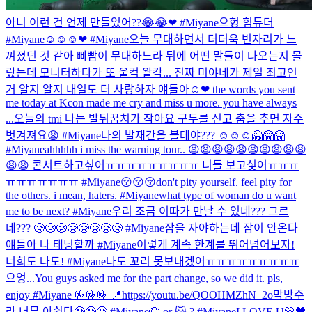
아니 이런 건 언제 만들었어??😂😂❤ #Miyane
으헝 힘듀더
#Miyane
☺☺☺❤ #Miyane
오늘 무대하면서 더더욱 빈자리가 느
껴졌던 것 같아 삐빰이 무대하느라 뒤에 어떤 말들이 나오는지 몰
랐는데 모니터하다가 또 울컥 왈칵... 진짜 미야네가 제일 최고인
거 알지 알지 내일도 더 사랑하자 얘들아☺❤ the words you sent
me today at Kcon made me cry and miss u more. you have always
...
오늘의 tmi 나는 발뒤꿈치가 작아요 구두를 신고 춤을 추면 자주
벗겨져요😫 #Miyane
나의 발재간을 볼테야??? ☺☺☺🤗🤗🤗
#Miyane
ahhhhh i miss the warning tour.. 😫😫😫😫😫😫😫😫😫😫
😫😫 콘서트하고싶어ㅠㅠㅠㅠㅠㅠㅠㅠㅠ 니들 보고싳어ㅠㅠㅠ
ㅠㅠㅠㅠㅠㅠㅠ #Miyane
😚😚😚
don't pity yourself. feel pity for
the others. i mean, haters. #Miyane
what type of woman do u want
me to be next? #Miyane
우리 조금 이따가 만날 수 있네??? 그르
네??? 🥲🥲🥲🥲🥲🥲🥲🥲 #Miyane
잠을 자야하는데 잠이 안온다
얘들아 나 태닝할까 #Miyane
이렇게 계속 한계를 뛰어넘어보자!
너희도 나도! #Miyane
나도 꼬리 못보내겠어ㅠㅠㅠㅠㅠㅠㅠㅠㅠ
으엉...
You guys asked me for the part change, so we did it. pls,
enjoy #Miyane 🤟🤟🤟 📍https://youtu.be/QOOHMZhN_2o
막방주
라 너무 아쉽다🥲🥲🥲 #Miyane
🐶 or 🐱 ? #Miyane
I LOVE U💛🖤