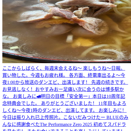
ここからしばらく、毎週末会えるね〜 楽しもうね〜
日報。
買い物した。
今週もお疲れ様。 各方面、終電車出るよ〜
今
夜1:00から放送のダンエビ、出演します！ 先週の続きです。
お見逃しなく！
おやすみ
おー
足痛い
次に会うのは博多駅か
な。 お楽しみに🚅
明日の目標「安全第一」
本日は10周年記
念特典会でした。 ありがとうございました！ 11年目もよろ
しくね〜
今夜1時のダンエビ、出演してます。 お楽しみに！
今日は振り入れ
已上传照片。
こないだみつけたー BLUEのみ
んなに感謝
食べた
The Performance Zero 2025 初めてスパドラ