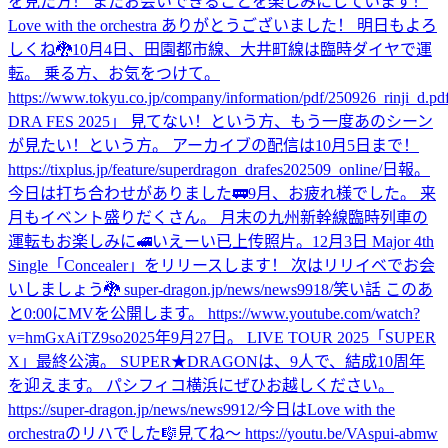
を見た方！ またお会いできることを楽しみにしています！
Love with the orchestra ありがとうございました！ 明日もよろ
しくね🐉
10月4日、田園都市線、大井町線は臨時ダイヤで運
転。 乗る方、お気をつけて。
https://www.tokyu.co.jp/company/information/pdf/250926_rinji_d.pd
DRA FES 2025」 見てない！という方、もう一度あのシーン
が見たい！という方。 アーカイブの配信は10月5日まで！
https://tixplus.jp/feature/superdragon_drafes202509_online/
日報。
今日は打ち合わせがありました🚃
9月、お疲れ様でした。 来
月もイベント盛りだくさん。 月末の九州新幹線臨時列車の
運転もお楽しみに🚅
いえーい
已上传照片。
12月3日 Major 4th
Single「Concealer」をリリースします！ 次はリリイベでお会
いしましょう🐉 super-dragon.jp/news/news9918/
笑い話 このあ
と0:00にMVを公開します。 https://www.youtube.com/watch?
v=hmGxAiTZ9so
2025年9月27日。 LIVE TOUR 2025「SUPER
X」最終公演。 SUPER★DRAGONは、9人で、結成10周年
を迎えます。 パシフィコ横浜にぜひお越しください。
https://super-dragon.jp/news/news9912/
今日はLove with the
orchestraのリハでした🎼
見てね〜 https://youtu.be/VAspui-abmw