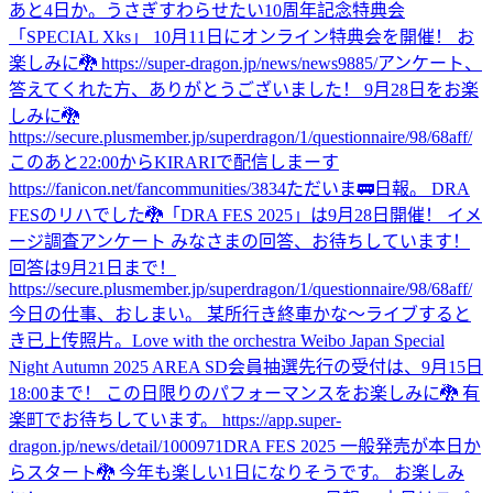
あと4日か。
うさぎすわらせたい
10周年記念特典会
「SPECIAL Xks」 10月11日にオンライン特典会を開催！ お
楽しみに🐉 https://super-dragon.jp/news/news9885/
アンケート、
答えてくれた方、ありがとうございました！ 9月28日をお楽
しみに🐉
https://secure.plusmember.jp/superdragon/1/questionnaire/98/68aff/
このあと22:00からKIRARIで配信しまーす
https://fanicon.net/fancommunities/3834
ただいま🚃
日報。 DRA
FESのリハでした🐉
「DRA FES 2025」は9月28日開催！ イメ
ージ調査アンケート みなさまの回答、お待ちしています！
回答は9月21日まで！
https://secure.plusmember.jp/superdragon/1/questionnaire/98/68aff/
今日の仕事、おしまい。 某所行き終車かな〜
ライブすると
き
已上传照片。
Love with the orchestra Weibo Japan Special
Night Autumn 2025 AREA SD会員抽選先行の受付は、9月15日
18:00まで！ この日限りのパフォーマンスをお楽しみに🐉 有
楽町でお待ちしています。 https://app.super-
dragon.jp/news/detail/1000971
DRA FES 2025 一般発売が本日か
らスタート🐉 今年も楽しい1日になりそうです。 お楽しみ