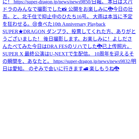
に！ https://super-dragon.jp/news/news9850/
日報。 本日はスパ
ドラのみんなで撮影でした📸 公開をお楽しみに🐉
今日の壮
吾。と、北千住で抑止中のひたち16号。 大雨は本当に予定
を狂わせる。😢
食べた
10th Anniversary Playback
SUPER★DRAGON ダンプラ、投票してくれた方、ありがと
うございました！ 後日撮影します。お楽しみに！
よしださ
んたべてみた
今日はDRA FESのリハでした🐉
已上传照片。
SUPER X 最終公演はU-NEXTで生配信。 10周年を迎えるそ
の瞬間を、あなたと。 https://super-dragon.jp/news/news9832/
明
日は愛知。 のぞみで会いに行きます🚅 楽しもうね🐉