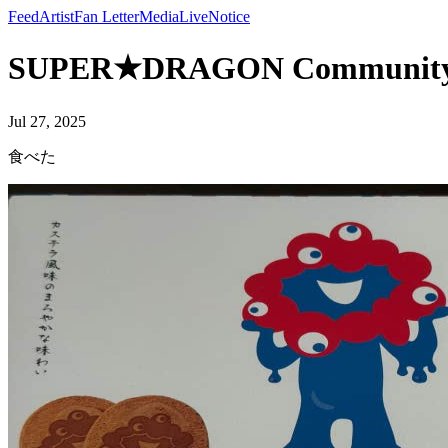
Feed
Artist
Fan Letter
Media
Live
Notice
SUPER★DRAGON Community 
Jul 27, 2025
食べた