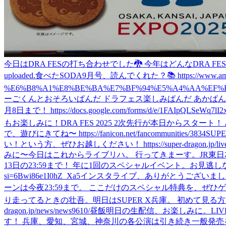
今日はDRA FESの打ち合わせでした🐉 今年はどんなDRA FESになるのか…笑
uploaded.
食べた
SODA9月号、読んでくれた？📚 https://www.ama
%E6%B8%A1%E8%BE%BA%E7%BF%94%E5%A4%AA%EF%BC
ーごくんとおそろいぱんだ ドラフェス楽しみぱんだ あかぱ
月8日まで！ https://docs.google.com/forms/d/e/1FAIpQLSeWq7l
もお楽しみに！
DRA FES 2025 2次先行が本日からスタート！ みんなで、遊
で、遊びにきてね〜 https://fanicon.net/fancommunities/3834
SU
い！という方、ぜひお越しください！ https://super-dragon.jp/live/l
みに〜
今日はこれからライブリハ。 行ってきまーす。
JR東
13日の23:59まで！ 年に1回のスペシャルイベント。お見逃しなく🐉 https:/
si=6Bwi86e1I0hZ_Xa5
インスタライブ、ありがとうございました✨ 明後日、愛知
ーンは今夜23:59まで。 ここだけのスペシャル特典を、ぜひゲットしてね👂 htt
り走ってるときの壮吾。
明日はSUPER X兵庫。 初めて見る方
dragon.jp/news/news9610/
昼飯
明日の生配信、お楽しみに。
LI
す！ 兵庫、愛知、宮城、神奈川の各公演は引き続き一般発売