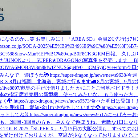
 お楽しみに！ 『AREA SD』会員2次先行は7月27日まで！ https://ap
zon.co.jp/SODA-2025%E5%B9%B49%E6%9C%88%E5%8F%B7
%88Snow-Man%EF%BC%89/dp/B0F8CK3GRM
日報。 久し
んだ
JUNONより、SUPER★DRAGONの写真集を発売します！
I2xOlVrA6MOB3Vi3m8kfwfZNUS6gielfv0__iCMSyjQ/viewform
今日
ぼうね🐉 https://super-dragon.jp/news/news9638/
今週
PER X 8月は福岡、北海道、宮城に行きます🚅 8月の宮城、
ive8897/
彪馬の手だけ借りました かにことご当地ベビドラ！
日本の指定席券売機の新型機、使ってみたいな。 もう使った方
/super-dragon.jp/news/news9573/
食べた
明日は愛知！よろしく
•金山でお待ちしています🐉 https://super-dragon.jp/liv
ps://super-dragon.jp/news/news9517/
にっげろー
お
も、2回目•3回目の方も、みんなで遊ぼうね。 素敵な1日になりますよう
VE TOUR 2025「SUPER X」 9月15日の大阪公演も、
を受け付けておりますが、空席が少なくなっておりますのでご予