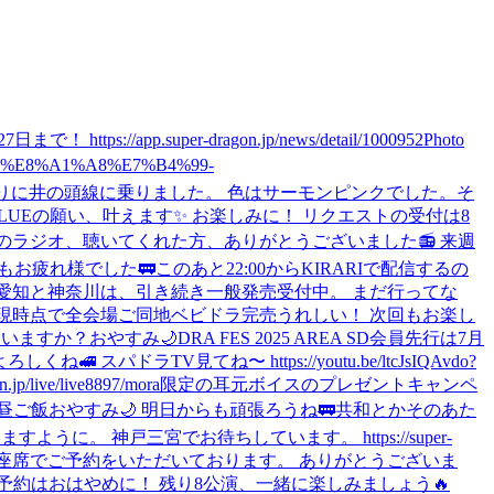
p.super-dragon.jp/news/detail/1000952
Photo
-%E8%A1%A8%E7%B4%99-
ぶりに井の頭線に乗りました。 色はサーモンピンクでした。
そ
 BLUEの願い、叶えます✨ お楽しみに！ リクエストの受付は8
のラジオ、聴いてくれた方、ありがとうございました📻 来週
もお疲れ様でした🚃
このあと22:00からKIRARIで配信するの
9月の愛知と神奈川は、引き続き一般発売受付中。 まだ行ってな
 現時点で全会場ご同地ベビドラ完売うれしい！ 次回もお楽し
、いますか？
おやすみ🌙
DRA FES 2025 AREA SD会員先行は7月
ね🚅 スパドラTV見てね〜 https://youtu.be/ltcJsIQAvdo?
e/live8897/
mora限定の耳元ボイスのプレゼントキャンペ
昼ご飯
おやすみ🌙 明日からも頑張ろうね🚃
共和とかそのあた
に。 神戸三宮でお待ちしています。 https://super-
すべてのお座席でご予約をいただいております。 ありがとうございま
約はおはやめに！ 残り8公演、一緒に楽しみましょう🔥