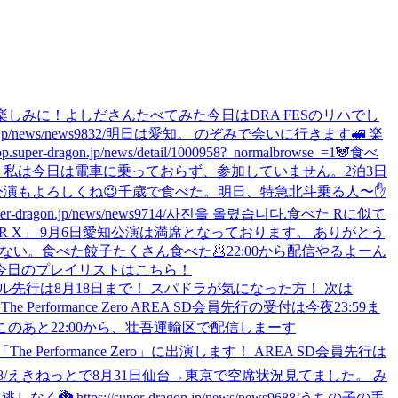
。お楽しみに！
よしださんたべてみた
今日はDRA FESのリハでし
ws/news9832/
明日は愛知。 のぞみで会いに行きます🚅 楽
p/news/detail/1000958?_normalbrowse_=1
🐼
食べ
？ 私は今日は電車に乗っておらず、参加していません。
2泊3日
公演もよろしくね😉
千歳で食べた。
明日、特急北斗乗る人〜✋
dragon.jp/news/news9714/
사진을 올렸습니다.
食べた Rに似て
「SUPER X」 9月6日愛知公演は満席となっております。 ありがとう
ない。
食べた
餃子たくさん食べた🥟
22:00から配信やるよーん
 今日のプレイリストはこちら！
フィシャル先行は8月18日まで！ スパドラが気になった方！ 次は
.
The Performance Zero AREA SD会員先行の受付は今夜23:59ま
このあと22:00から、壮吾運輸区で配信しまーす
The Performance Zero」に出演します！ AREA SD会員先行は
/
えきねっとで8月31日仙台→東京で空席状況見てました。 み
//super-dragon.jp/news/news9688/
うちの子の手