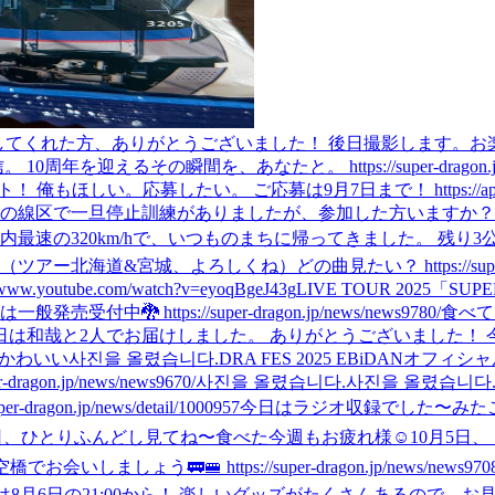
ON ダンプラ、投票してくれた方、ありがとうございました！ 後日撮影します
0周年を迎えるその瞬間を、あなたと。 https://super-dragon.jp/ne
募したい。 ご応募は9月7日まで！ https://app.super-dragon.j
一部の線区で一旦停止訓練がありましたが、参加した方いますか
最速の320km/hで、いつものまちに帰ってきました。 残り3
 （ツアー北海道&宮城、よろしくね）
どの曲見たい？ https://super-
www.youtube.com/watch?v=eyoqBgeJ43g
LIVE TOUR 2025
https://super-dragon.jp/news/news9780/
食べて
日は和哉と2人でお届けしました。 ありがとうございました！
かわいい
사진을 올렸습니다.
DRA FES 2025 EBiDANオ
n.jp/news/news9670/
사진을 올렸습니다.
사진을 올렸습니다
on.jp/news/detail/1000957
今日はラジオ収録でした〜
みた
日、ひとりふんどし見てね〜
食べた
今週もお疲れ様☺️
10月5日、「
う🚃🚝 https://super-dragon.jp/news/news9708
日の21:00から！ 楽しいグッズがたくさんあるので、お見逃しなく🐉 https: