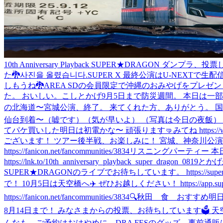
10th Anniversary Playback SUPER★DRAG
た🐉
사진을 올렸습니다.
SUPER X 最終公演はU-NEXTで生配信。 1
しもうね🐉
AREA SDの会員限定で沖縄のおみやげをプレゼント！ 俺もほしい。応
た。 おいしい。
こしとかげ
9月5日まで防災週間。 本日は
の北海道〜宮城公演、終了。 来てくれた方、ありがとう。 国内
仙台到着〜（嘘です）（気が早いよ） （写真は今日の夜飯）
てパケ買いした
明日は初電かな〜 頑張ります🤜
みてね https://
ございます！ ツアー後半戦、お楽しみに！ 宮城、神奈川公演は一般発売受付中🐉 
https://fanicon.net/fancommunities/3834
リスニングパーティー 本
https://lnk.to/10th_anniversary_playback_super_dragon_0819
とかげ
SUPER★DRAGONのライブでお待ちしています。 https://super-drago
で！ 10月5日は天空橋へ✈️ ぜひお越しください！ https://app.super-drag
https://fanicon.net/fancommunities/3834
🔍秋田 食 おすすめ
明
8月14日まで！ みなさまからの投票、お待ちしています🗳️ 天空橋でお会いしましょ
んなも、ご予約はおはやめに。
DRA FESのグッズ、事前通販は8月6