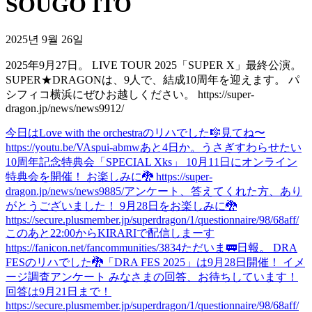
SOUGO ITO
2025년 9월 26일
2025年9月27日。 LIVE TOUR 2025「SUPER X」最終公演。
SUPER★DRAGONは、9人で、結成10周年を迎えます。 パ
シフィコ横浜にぜひお越しください。 https://super-
dragon.jp/news/news9912/
今日はLove with the orchestraのリハでした🎼
見てね〜
https://youtu.be/VAspui-abmw
あと4日か。
うさぎすわらせたい
10周年記念特典会「SPECIAL Xks」 10月11日にオンライン
特典会を開催！ お楽しみに🐉 https://super-
dragon.jp/news/news9885/
アンケート、答えてくれた方、あり
がとうございました！ 9月28日をお楽しみに🐉
https://secure.plusmember.jp/superdragon/1/questionnaire/98/68aff/
このあと22:00からKIRARIで配信しまーす
https://fanicon.net/fancommunities/3834
ただいま🚃
日報。 DRA
FESのリハでした🐉
「DRA FES 2025」は9月28日開催！ イメ
ージ調査アンケート みなさまの回答、お待ちしています！
回答は9月21日まで！
https://secure.plusmember.jp/superdragon/1/questionnaire/98/68aff/