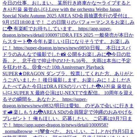
今日の仕事、おしまい。 某所行き終車かな〜
ライブすると
き
사진을 올렸습니다.
Love with the orchestra Weibo Japan
Special Night Autumn 2025 AREA SD会員抽選先行の受付は、
9月15日18:00まで！ この日限りのパフォーマンスをお楽しみ
に🐉 有楽町でお待ちしています。 https://app.super-
dragon.jp/news/detail/1000971
DRA FES 2025 一般発売が本日か
らスタート🐉 今年も楽しい1日になりそうです。 お楽しみ
に！ https://super-dragon.jp/news/news9850/
日報。 本日はスパ
ドラのみんなで撮影でした📸 公開をお楽しみに🐉
今日の壮
吾。と、北千住で抑止中のひたち16号。 大雨は本当に予定
を狂わせる。😢
食べた
10th Anniversary Playback
SUPER★DRAGON ダンプラ、投票してくれた方、ありがと
うございました！ 後日撮影します。お楽しみに！
よしださ
んたべてみた
今日はDRA FESのリハでした🐉
사진을 올렸습
니다.
SUPER X 最終公演はU-NEXTで生配信。 10周年を迎え
るその瞬間を、あなたと。 https://super-
dragon.jp/news/news9832/
明日は愛知。 のぞみで会いに行きま
す🚅 楽しもうね🐉
AREA SDの会員限定で沖縄のおみやげを
プレゼント！ 俺もほしい。応募したい。 ご応募は9月7日ま
で！ https://app.super-dragon.jp/news/detail/1000958?
_normalbrowse_=1
🐼
食べた。 おいしい。
こしとかげ
9月5日ま