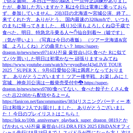
で防災週間。 本日は一部の線区で一旦停止訓練がありまし
たが、参加した方いますか？ 私は今日は電車に乗っておら
ず、参加していません。
2泊3日の北海道〜宮城公演、終了。
来てくれた方、ありがとう。 国内最速の320km/hで、いつも
のまちに帰ってきました。 残り3公演もよろしくね😉
千歳で
食べた。
明日、特急北斗乗る人〜✋
仙台到着〜（嘘です）
（気が早いよ） （写真は今日の夜飯） （ツアー北海道&宮
城、よろしくね）
どの曲見たい？ https://super-
dragon.jp/news/news9714/
사진을 올렸습니다.
食べた Rに似て
てパケ買いした
明日は初電かな〜 頑張ります🤜
みてね
https://www.youtube.com/watch?v=eyoqBgeJ43g
LIVE TOUR
2025「SUPER X」 9月6日愛知公演は満席となっておりま
す。 ありがとうございます！ ツアー後半戦、お楽しみに！
宮城、神奈川公演は一般発売受付中🐉 https://super-
dragon.jp/news/news9780/
食べてない。
食べた
餃子たくさん食
べた🥟
22:00から配信やるよーん
https://fanicon.net/fancommunities/3834
リスニングパーティー 本
日は和哉と2人でお届けしました。 ありがとうございまし
た！ 今日のプレイリストはこちら！
https://lnk.to/10th_anniversary_playback_super_dragon_0819
とか
げかわいい
사진을 올렸습니다.
DRA FES 2025 EBiDANオフィ
シャル先行は8月18日まで！ スパドラが気になった方！ 次は