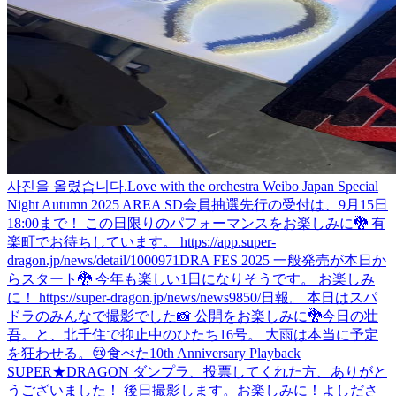
사진을 올렸습니다.
Love with the orchestra Weibo Japan Special
Night Autumn 2025 AREA SD会員抽選先行の受付は、9月15日
18:00まで！ この日限りのパフォーマンスをお楽しみに🐉 有
楽町でお待ちしています。 https://app.super-
dragon.jp/news/detail/1000971
DRA FES 2025 一般発売が本日か
らスタート🐉 今年も楽しい1日になりそうです。 お楽しみ
に！ https://super-dragon.jp/news/news9850/
日報。 本日はスパ
ドラのみんなで撮影でした📸 公開をお楽しみに🐉
今日の壮
吾。と、北千住で抑止中のひたち16号。 大雨は本当に予定
を狂わせる。😢
食べた
10th Anniversary Playback
SUPER★DRAGON ダンプラ、投票してくれた方、ありがと
うございました！ 後日撮影します。お楽しみに！
よしださ