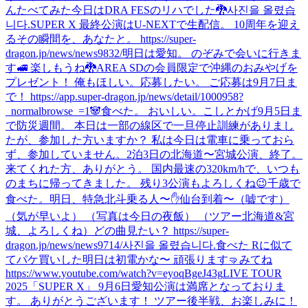
んたべてみた
今日はDRA FESのリハでした🐉
사진을 올렸습
니다.
SUPER X 最終公演はU-NEXTで生配信。 10周年を迎え
るその瞬間を、あなたと。 https://super-
dragon.jp/news/news9832/
明日は愛知。 のぞみで会いに行きま
す🚅 楽しもうね🐉
AREA SDの会員限定で沖縄のおみやげを
プレゼント！ 俺もほしい。応募したい。 ご応募は9月7日ま
で！ https://app.super-dragon.jp/news/detail/1000958?
_normalbrowse_=1
🐼
食べた。 おいしい。
こしとかげ
9月5日ま
で防災週間。 本日は一部の線区で一旦停止訓練がありまし
たが、参加した方いますか？ 私は今日は電車に乗っておら
ず、参加していません。
2泊3日の北海道〜宮城公演、終了。
来てくれた方、ありがとう。 国内最速の320km/hで、いつも
のまちに帰ってきました。 残り3公演もよろしくね😉
千歳で
食べた。
明日、特急北斗乗る人〜✋
仙台到着〜（嘘です）
（気が早いよ） （写真は今日の夜飯） （ツアー北海道&宮
城、よろしくね）
どの曲見たい？ https://super-
dragon.jp/news/news9714/
사진을 올렸습니다.
食べた Rに似て
てパケ買いした
明日は初電かな〜 頑張ります🤜
みてね
https://www.youtube.com/watch?v=eyoqBgeJ43g
LIVE TOUR
2025「SUPER X」 9月6日愛知公演は満席となっておりま
す。 ありがとうございます！ ツアー後半戦、お楽しみに！