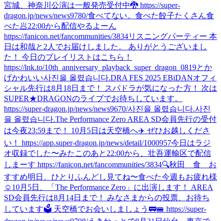
宮城、神奈川公演は一般発売受付中🐉 https://super-
dragon.jp/news/news9780/
食べてない。
食べた
餃子たくさん食
べた🥟
22:00から配信やるよーん
https://fanicon.net/fancommunities/3834
リスニングパーティー 本
日は和哉と2人でお届けしました。 ありがとうございまし
た！ 今日のプレイリストはこちら！
https://lnk.to/10th_anniversary_playback_super_dragon_0819
とか
げかわいい
사진을 올렸습니다.
DRA FES 2025 EBiDANオフィ
シャル先行は8月18日まで！ スパドラが気になった方！ 次は
SUPER★DRAGONのライブでお待ちしています。
https://super-dragon.jp/news/news9670/
사진을 올렸습니다.
사진
을 올렸습니다.
The Performance Zero AREA SD会員先行の受付
は今夜23:59まで！ 10月5日は天空橋へ✈️ ぜひお越しくださ
い！ https://app.super-dragon.jp/news/detail/1000957
今日はラジ
オ収録でした〜
みた
このあと22:00から、壮吾運輸区で配信
しまーす https://fanicon.net/fancommunities/3834
🔍秋田 食 お
すすめ
明日、ひとりふんどし見てね〜
食べた
今週もお疲れ様
☺️
10月5日、「The Performance Zero」に出演します！ AREA
SD会員先行は8月14日まで！ みなさまからの投票、お待ち
しています🗳️ 天空橋でお会いしましょう🚃🚝 https://super-