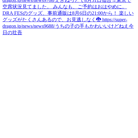
dragon.jp/news/news9708/
えきねっとで8月31日仙台→東京で
空席状況見てました。 みんなも、ご予約はおはやめに。
DRA FESのグッズ、事前通販は8月6日の21:00から！ 楽しい
グッズがたくさんあるので、お見逃しなく🐉 https://super-
dragon.jp/news/news9688/
うちの子の手もかわいいけどねえ
今
日の壮吾