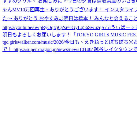
すすめグリル。 お楽しみに。
今日の夕食は鳥取県産のいさきの
ゃん
MV10万回再生、ありがとうございます！ インスタライブ
た〜 ありがとう おやすみ🌙
明日は橋本！ みんなと会えること
https://youtu.be/6wpRyOqtcjQ?si=JGyLq56SwuzqS75I
うぃばーす
明日もよろしくお願いします！
「TOKYO GIRLS MUSI
tgc.girlswalker.com/music/2026/
今日も、えきねっとぽちぽち🙂
で！ https://super-dragon.jp/news/news10140/ 越谷