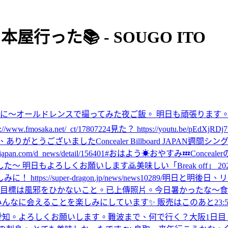
本屋行った📚 - SOUGO ITO
みに〜
オールドレンスで撮ってみた
夜ご飯。 明日も頑張ります
osaka.net/_ct/17807224
見た？ https://youtu.be/pEdXjRD
、ありがとうございました
Concealer Billboard JAPAN
om/d_news/detail/156401#
おはよう☀
おやすみ💤
Conce
た〜 明日もよろしくお願いします🙇
美味しい
「Break of
super-dragon.jp/news/news10289/
明日と明後日、リ
。 目標は風邪をひかないこと。
已上傳照片。
今日暑かったな〜
食
なに会えることを楽しみにしています✨ 販売はこのあと23:59まで！ 👇
愛知。よろしくお願いします。
難波まで、何で行く？
大阪1日