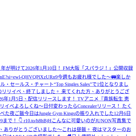
。
年が明けて2026年1月10日！ FM大阪「スパラジ！」公開収録
j7nE?si=ewl-QHVQPlXzURn9
今週もお疲れ様でした〜
🚃
楽しか
週間シングル・セールス・チャート“Top Singles Sales”で1位となりまし
alerのリリイベ、終了しました。 来てくれた方、ありがとうござ
f」 2026年1月5日、配信リリースします！ TVアニメ『貴族転生 恵
リイベよろしくね〜
日付変わったらConcealerリリース！ たく
べた
夜ご飯
今日はJungle Gym Kingsの振り入れでした
12月6日
 r10.to/h8hBjH
こんなに可愛いのがJUNON写真集で
目、ありがとうございました〜
これは昼飯。 夜はマスターのお