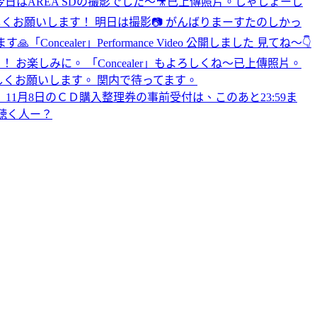
今日はAREA SDの撮影でした〜🎥
已上傳照片。
しゃしょーし
くお願いします！ 明日は撮影📷 がんばりまーす
たのしかっ
す🙏
「Concealer」Performance Video 公開しました 見てね〜👇
 お楽しみに。 「Concealer」もよろしくね〜
已上傳照片。
分。 よろしくお願いします。 関内で待ってます。
。 11月8日のＣＤ購入整理券の事前受付は、このあと23:59ま
ん聴く人ー？