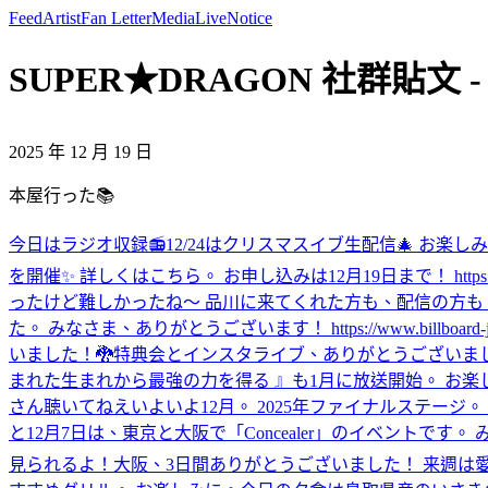
Feed
Artist
Fan Letter
Media
Live
Notice
SUPER★DRAGON 社群貼文 - 
2025 年 12 月 19 日
本屋行った📚
今日はラジオ収録📻
12/24はクリスマスイブ生配信🎄 お楽し
を開催✨ 詳しくはこちら。 お申し込みは12月19日まで！ https://www.fm
ったけど難しかったね〜 品川に来てくれた方も、配信の方も
た。 みなさま、ありがとうございます！ https://www.billboard-japan.c
いました！🐉
特典会とインスタライブ、ありがとうございまし
まれた生まれから最強の力を得る 』も1月に放送開始。 お楽しみに！ https://
さん聴いてねえ
いよいよ12月。 2025年ファイナルステージ
と12月7日は、東京と大阪で「Concealer」のイベントです。 みん
見られるよ！
大阪、3日間ありがとうございました！ 来週は