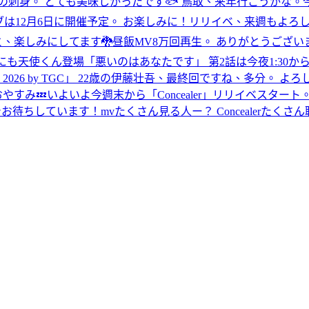
刺身。 とても美味しかったです🐟 鳥取、来年行こうかな。
は12月6日に開催予定。 お楽しみに！
リリイベ、来週もよろし
、楽しみにしてます🐉
昼飯
MV8万回再生。 ありがとうございま
にも天使くん登場
「悪いのはあなたです」 第2話は今夜1:30から！
C FES. 2026 by TGC」 22歳の伊藤壮吾、最終回ですね、多
おやすみ💤
いよいよ今週末から「Concealer」リリイベスタート
レイクタウンでお待ちしています！
mvたくさん見る人ー？ Concealerたくさ