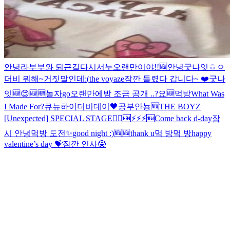
안녕
라부부와 퇴근길
다시
서누
오랜만이야!!
🆕
안녕
굿나잇
ㅎㅇ
더비 뭐해~
거짓말인데
:(
the voyaze
잠깐 들렸다 갑니다~ ❤️
굿나
잇
🆕
😊
🆕
🆕
놀자
go
오랜만에
방 조금 공개 ..?
요
🆕
먹방
What Was
I Made For?
큐뉴
하이
더비데이🖤
공부
안뇽
🆕
THE BOYZ
[Unexpected] SPECIAL STAGE
🏃‍♂️
🆕
⚡️⚡️⚡️
🆕
Come back d-day
잠
시 안녕
먹방 도전
✨
good night :)
🆕
🆕
thank u
먹 방
먹 방
happy
valentine’s day 💝
잠깐 인사🤓