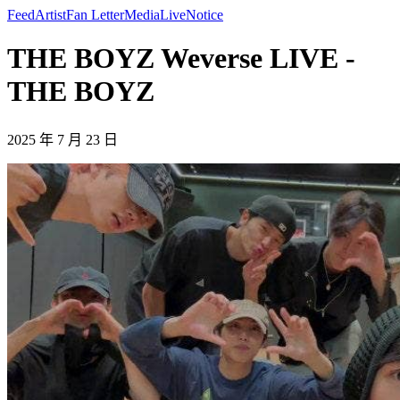
Feed
Artist
Fan Letter
Media
Live
Notice
THE BOYZ Weverse LIVE -
THE BOYZ
2025 年 7 月 23 日