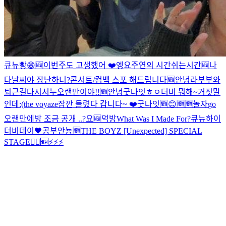
큐뉴빵
😁
🆕
이번주도 고생했어 ❤️
엥
요
주연의 시간
쉬는시간
🆕
나
다
날씨야 장난하니?
콘서트/컴백 스포 해드립니다
🆕
안녕
라부부와
퇴근길
다시
서누
오랜만이야!!
🆕
안녕
굿나잇
ㅎㅇ
더비 뭐해~
거짓말
인데
:(
the voyaze
잠깐 들렸다 갑니다~ ❤️
굿나잇
🆕
😊
🆕
🆕
놀자
go
오랜만에
방 조금 공개 ..?
요
🆕
먹방
What Was I Made For?
큐뉴
하이
더비데이🖤
공부
안뇽
🆕
THE BOYZ [Unexpected] SPECIAL
STAGE
🏃‍♂️
🆕
⚡️⚡️⚡️