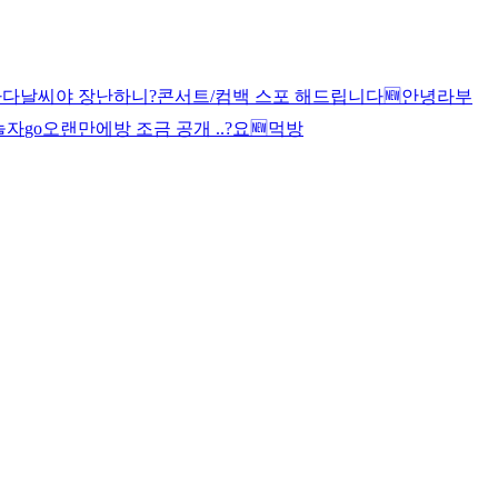
나다
날씨야 장난하니?
콘서트/컴백 스포 해드립니다
🆕
안녕
라부
놀자
go
오랜만에
방 조금 공개 ..?
요
🆕
먹방