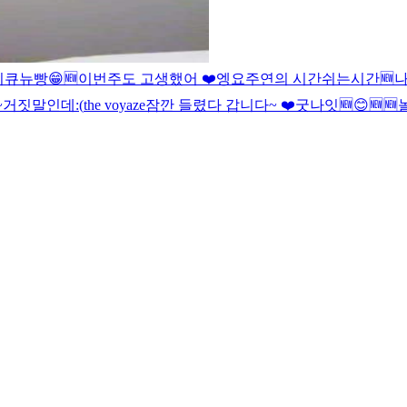
이
큐뉴빵
😁
🆕
이번주도 고생했어 ❤️
엥
요
주연의 시간
쉬는시간
🆕
~
거짓말인데
:(
the voyaze
잠깐 들렸다 갑니다~ ❤️
굿나잇
🆕
😊
🆕
🆕