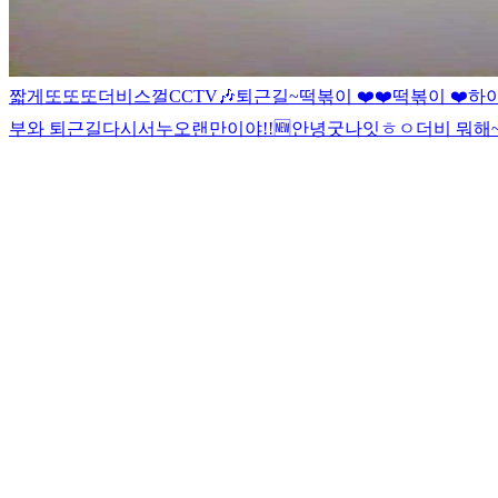
짧게
또또
또
더비
스껄
CCTV
🎶
퇴근길~
떡볶이 ❤️❤️
떡볶이 ❤️
하
부와 퇴근길
다시
서누
오랜만이야!!
🆕
안녕
굿나잇
ㅎㅇ
더비 뭐해