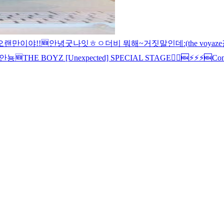
오랜만이야!!
🆕
안녕
굿나잇
ㅎㅇ
더비 뭐해~
거짓말인데
:(
the voyaze
안뇽
🆕
THE BOYZ [Unexpected] SPECIAL STAGE
🏃‍♂️
🆕
⚡️⚡️⚡️
🆕
Com