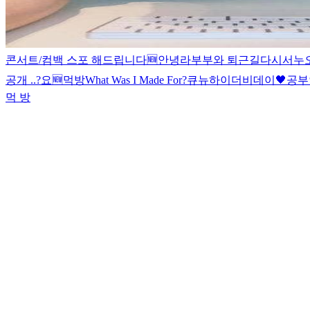
콘서트/컴백 스포 해드립니다
🆕
안녕
라부부와 퇴근길
다시
서누
공개 ..?
요
🆕
먹방
What Was I Made For?
큐뉴
하이
더비데이🖤
공부
먹 방