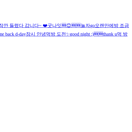
잠깐 들렸다 갑니다~ ❤️
굿나잇
🆕
😊
🆕
🆕
놀자
go
오랜만에
방 조금
e back d-day
잠시 안녕
먹방 도전
✨
good night :)
🆕
🆕
thank u
먹 방