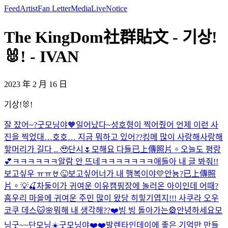
Feed
Artist
Fan Letter
Media
Live
Notice
The KingDom社群貼文 - 기상!
🐰! - IVAN
2023 年 2 月 16 日
기상!🐰!
잘 잤어~?
굿모닝야🧡
일어났다~
성호형이 찍어줬어 언제 이런 사
진을 찍었대…호호… 지금 뭐하고 있어??
킹메 많이 사랑해
사랑해
핳
머리가 길다 .. 🥹
단시🌷
모해요 다들
已上傳照片。
오늘도 평랑
💕
ㅋㅋㅋㅋㅋㅋ알람 안 뜨네ㅋㅋㅋㅋㅋㅋㅋ애들아 내 글 봐줘!!
보고싶우 ㅠㅠ
🤘
😜
보고싶어
너가 내 행복이야💛
안뇽?
已上傳照
片。
💡🍒
차둘이가 귀여운 이유
캠핑장에 놀러온 아이인데 어때?
흠
우리 마을에 귀여운 주민 많이 왔당 히힣
기엽지!!! 사쿠라 오우
코쿠 데스🐱🌸
뭐해 내 생각해??❤️
빙 빙 돌아가는🎡
안녕하세요
모
닝굿~~
단모닝☀️
굿모닝야❤️❤️
발렌타인데이에 좋은 기억만 만들