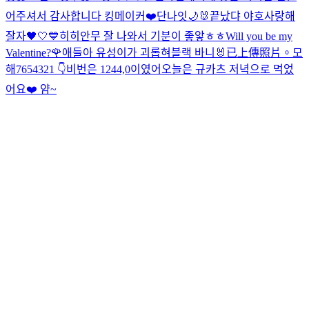
어주셔서 감사합니다 킹메이커❤️
단나잇🌙
🐰
끝났댜 야호
사랑해
잘자🖤🤍💙
히히
안무 잘 나와서 기분이 좋앟ㅎㅎ
Will you be my
Valentine?🌹
애들아 유성이가 괴롭혀
블랙 바니🐰
已上傳照片。
모
해
7654321 👇
비번은 1244,0이였어
오늘은 규카츠 저녁으로 먹었
어요❤️ 얌~