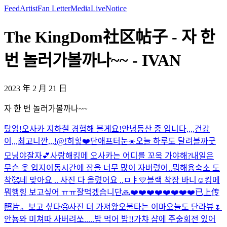
Feed
Artist
Fan Letter
Media
Live
Notice
The KingDom社区帖子 - 자 한
번 놀러가볼까나~~ - IVAN
2023 年 2 月 21 日
자 한 번 놀러가볼까나~~
탔엉!
오사카 지하철 경험해 볼게요!
안녕
등산 중 입니다,,,,건강
이,,,최고니깐,,,!@!
히힣❤️
단애프터눈☀️
오늘 하루도 달려볼까
굿
모닝야
잘자💕
사랑해
킹메 오사카는 어디를 꼬옥 가야해?
내일은
무슨 옷 입지
이동시간에 잠을 너무 많이 자버렸어..
뭐해용
숙소 도
착🥰
네 맞아요 .. 사진 다 올렸어요 ..
ㅁㅑ💛
블랙 착장 바니☺️
킹메
뭐행
힝 보고싶어 ㅠㅠ
잘먹겠습니단🙏
❤️❤️❤️❤️❤️❤️❤️❤️
已上传
照片。
보고 싶다🤤
사진 더 가져왔오
불타는 이마
오늘도 단라뷰🌷
안뇽
와 미쳐따 사버려쏘.....
밥 먹어 밥!!
가챠 샵에 주술회전 있어