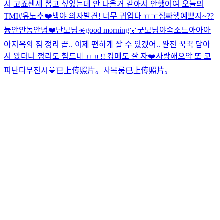
서 고죠센세 뽑고 싶었는데 안 나올거 같아서 안했어여 오눌의
TMI
#유노추
❤️
백야 의자발견! 너무 귀엽다 ㅠㅜ짐짜
헿
예쁘지~??
늉안
안농
안녕❤️
단모닝☀️
good morning🌹
굿모닝야
숙소드아아아
아
지옥의 짐 정리 끝.. 이제 편하게 잘 수 있겠어.. 완전 꾹꾹 담아
서 왔더니 정리도 힘드네 ㅠㅠ!! 킹메도 잘 자❤️
사랑해
으악 또 코
피난다
무진시💛
已上传照片。
사복룽
已上传照片。