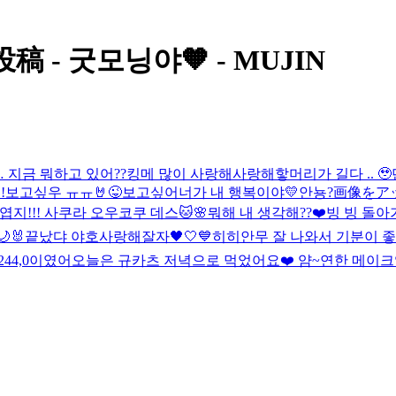
 - 굿모닝야🧡 - MUJIN
지금 뭐하고 있어??
킹메 많이 사랑해
사랑해
핳
머리가 길다 .. 🥹
!
보고싶우 ㅠㅠ
🤘
😜
보고싶어
너가 내 행복이야💛
안뇽?
画像をア
엽지!!! 사쿠라 오우코쿠 데스🐱🌸
뭐해 내 생각해??❤️
빙 빙 돌아

🐰
끝났댜 야호
사랑해
잘자🖤🤍💙
히히
안무 잘 나와서 기분이 
244,0이였어
오늘은 규카츠 저녁으로 먹었어요❤️ 얌~
연한 메이크