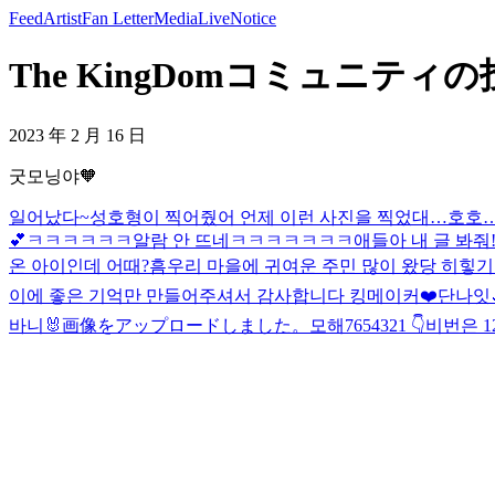
Feed
Artist
Fan Letter
Media
Live
Notice
The KingDomコミュニティの投稿
2023 年 2 月 16 日
굿모닝야🧡
일어났다~
성호형이 찍어줬어 언제 이런 사진을 찍었대…호호… 
💕
ㅋㅋㅋㅋㅋㅋ알람 안 뜨네ㅋㅋㅋㅋㅋㅋㅋ애들아 내 글 봐줘!
온 아이인데 어때?
흠
우리 마을에 귀여운 주민 많이 왔당 히힣
기
이에 좋은 기억만 만들어주셔서 감사합니다 킹메이커❤️
단나잇
바니🐰
画像をアップロードしました。
모해
7654321 👇
비번은 1