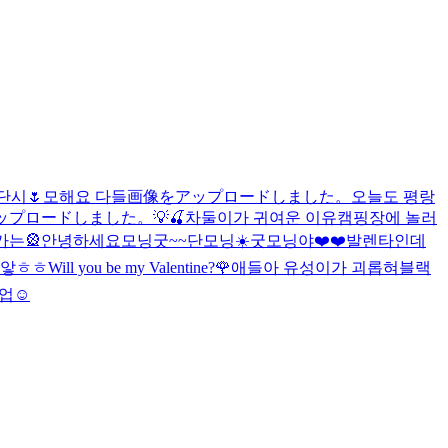
단시🌷
모해요 다들
画像をアップロードしました。
오늘도 평랑
ップロードしました。
💡🍒
차둘이가 귀여운 이유
캠핑장에 놀러
가는🎡
안녕하세요
모닝굿~~
단모닝☀️
굿모닝야❤️❤️
발렌타인데
좋앟ㅎㅎ
Will you be my Valentine?🌹
애들아 유성이가 괴롭혀
블랙
업☺️